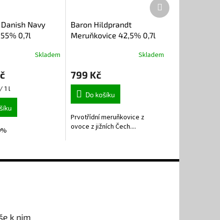
Další
produkt
e Danish Navy
Baron Hildprandt
 55% 0,7l
Meruňkovice 42,5% 0,7l
Skladem
Skladem
č
799 Kč
/ 1 l
Do košíku
šíku
Prvotřídní meruňkovice z
ovoce z jižních Čech....
,0%
še k nim