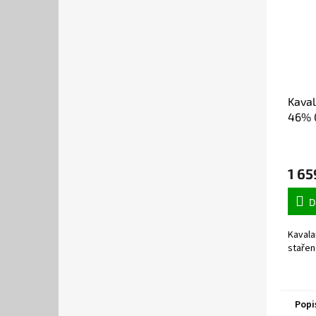
Kava
46% 0
1 65
D
Kavala
stařen
Popi