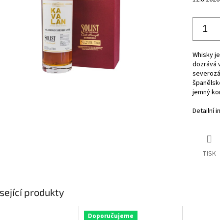
Whisky je
dozrává 
severozá
španělsk
jemný kom
Detailní 
TISK
sející produkty
Doporučujeme