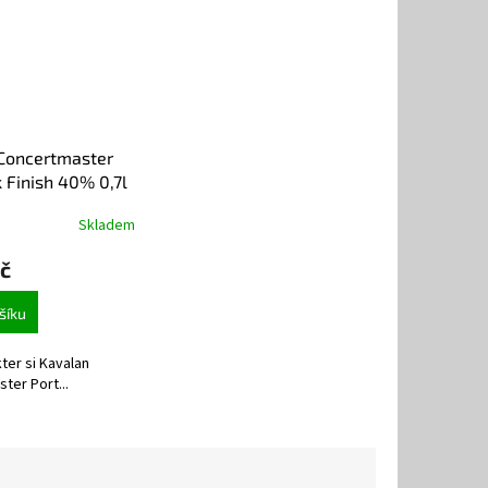
Concertmaster
 Finish 40% 0,7l
Skladem
č
šíku
ter si Kavalan
ter Port...