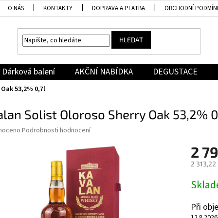
O NÁS
KONTAKTY
DOPRAVA A PLATBA
OBCHODNÍ PODMÍN
HLEDAT
Dárková balení
AKČNÍ NABÍDKA
DEGUSTACE
 Oak 53,2% 0,7l
lan Solist Oloroso Sherry Oak 53,2% 0
né
noceno
Podrobnosti hodnocení
ní
2 7
u
2 313,22
Měrná
Skla
cena:
ek.
Při ob
12.8.2026