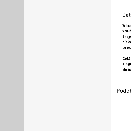
Det
Whis
v su
Zraj
získ
ořec
Celá
sing
doba