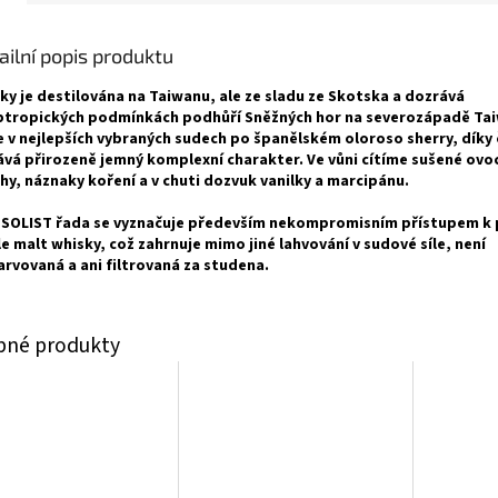
ailní popis produktu
ky je destilována na Taiwanu, ale ze sladu ze Skotska a dozrává
btropických podmínkách podhůří Sněžných hor na severozápadě Ta
e v nejlepších vybraných sudech po španělském oloroso sherry, díky
ává přirozeně jemný komplexní charakter. Ve vůni cítíme sušené ovo
hy, náznaky koření a v chuti dozvuk vanilky a marcipánu.
 SOLIST řada se vyznačuje především nekompromisním přístupem k 
le malt whisky, což zahrnuje mimo jiné lahvování v sudové síle, není
rvovaná a ani filtrovaná za studena.