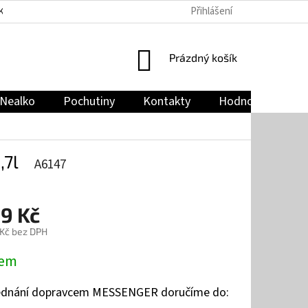
Přihlášení
KY
PODMÍNKY OCHRANY OSOBNÍCH ÚDAJŮ
JAK NAKUPOVAT
NÁKUPNÍ
Prázdný košík
KOŠÍK
Nealko
Pochutiny
Kontakty
Hodnocení obch
,7l
A6147
99 Kč
 Kč bez DPH
dem
jednání dopravcem MESSENGER doručíme do: