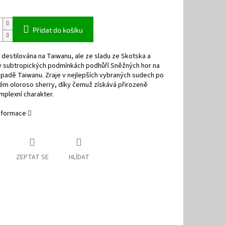
Přidat do košíku
 destilována na Taiwanu, ale ze sladu ze Skotska a
v subtropických podmínkách podhůří Sněžných hor na
padě Taiwanu. Zraje v nejlepších vybraných sudech po
ém oloroso sherry, díky čemuž získává přirozeně
plexní charakter.
informace
ZEPTAT SE
HLÍDAT