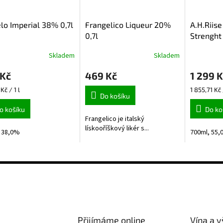
lo Imperial 38% 0,7l
Frangelico Liqueur 20%
A.H.Riis
0,7l
Strenght
Skladem
Skladem
Průměrné
hodnocení
 Kč
469 Kč
1 299 K
produktu
je
Měrná
Kč / 1 l
1 855,71 Kč 
5,0
Do košíku
cena:
z
o košíku
Do ko
5
Frangelico je italský
hvězdiček.
lískooříškový likér s...
 38,0%
700ml, 55
Přijímáme online
Vína a v