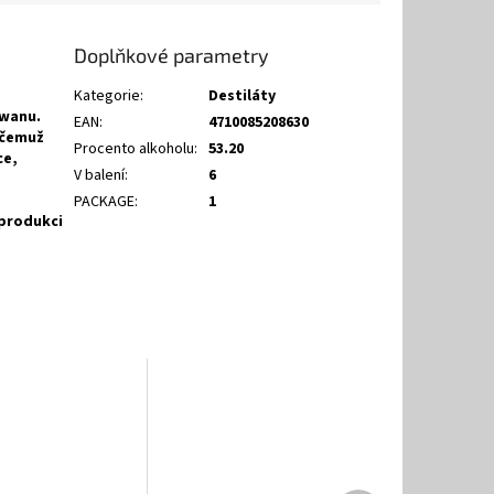
Doplňkové parametry
Kategorie
:
Destiláty
iwanu.
EAN
:
4710085208630
 čemuž
Procento alkoholu
:
53.20
ce,
V balení
:
6
PACKAGE
:
1
produkci