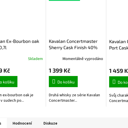
lan Ex-Bourbon oak
Kavalan Concertmaster
Kavalan 
,7l
Sherry Cask Finish 40%
Port Cask
0,7l
Skladem
Momentálně vyprodáno
9 Kč
1 399 Kč
1 459 K
o košíku
Do košíku
Do ko
n ex-bourbon oak je
Druhá whisky ze série Kavalan
Svůj charak
 v sudech po...
Concertmaster...
Concertmas
s
Hodnocení
Diskuze