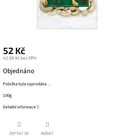
52 Kč
42,98 Kč bez DPH
Měrná
Objednáno
cena:
Položka byla vyprodána…
100g
Detailní informace
ZEPTAT SE
HLÍDAT