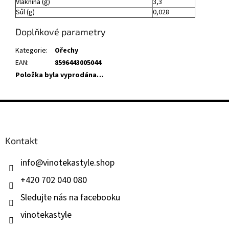
Vláknina (g)
3,3
Sůl (g)
0,028
Doplňkové parametry
Kategorie
:
Ořechy
EAN
:
8596443005044
Položka byla vyprodána…
Z
á
p
a
Kontakt
t
í
info
@
vinotekastyle.shop
+420 702 040 080
Sledujte nás na facebooku
vinotekastyle