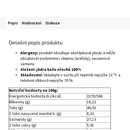
Popis
Hodnocení
Diskuze
Detailní popis produktu
Alergeny:
produkt obsahuje skořápkové plody a může
obsahovat podzemnici olejnou (arašídy), sezamová
semena
Složení:
jádra kešu ořechů 100%
Skladování:
Skladujte v suchu při teplotě nejvýše 22 °C a
relativní vlhkosti nejvýše 70 %.
Nutriční hodnoty na 100g:
Energetická hodnota (kJ/kcal)
2370/566
Bílkoviny (g)
18,22
Tuky (g)
46,92
Z toho nasycené mastné k. (g)
8,33
Sacharidy (g)
27,13
Z toho cukry (g)
5,91