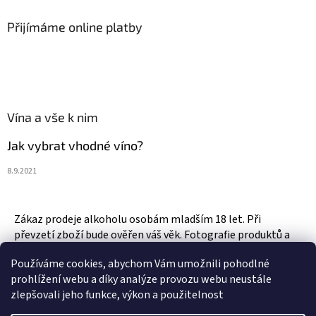
Přijímáme online platby
Vína a vše k nim
Jak vybrat vhodné víno?
8.9.2021
Zákaz prodeje alkoholu osobám mladším 18 let. Při
převzetí zboží bude ověřen váš věk. Fotografie produktů a
zboží jsou ilustrativní.
Používáme cookies, abychom Vám umožnili pohodlné
prohlížení webu a díky analýze provozu webu neustále
zlepšovali jeho funkce, výkon a použitelnost