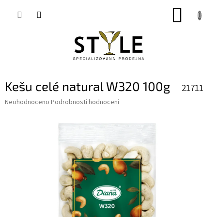
Přejít
NÁKUP
na
obsah
KOŠÍK
Kešu celé natural W320 100g
21711
Průměrné
Neohodnoceno
Podrobnosti hodnocení
hodnocení
produktu
je
0,0
z
5
hvězdiček.