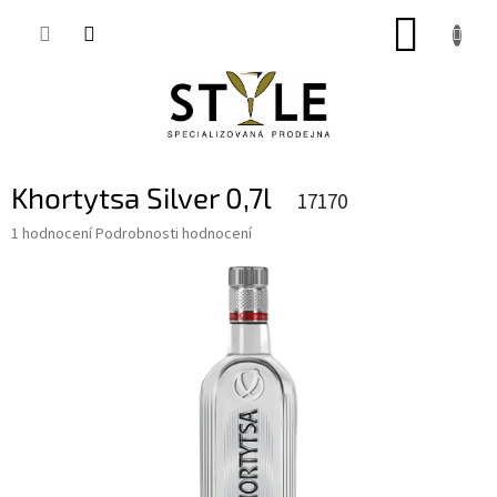
Přejít
NÁKUP
na
obsah
KOŠÍK
Khortytsa Silver 0,7l
17170
Průměrné
1 hodnocení
Podrobnosti hodnocení
hodnocení
produktu
je
5,0
z
5
hvězdiček.