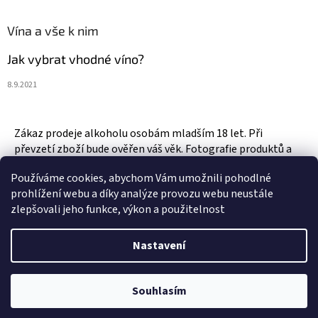
Vína a vše k nim
Jak vybrat vhodné víno?
8.9.2021
Zákaz prodeje alkoholu osobám mladším 18 let. Při
převzetí zboží bude ověřen váš věk. Fotografie produktů a
zboží jsou ilustrativní.
Používáme cookies, abychom Vám umožnili pohodlné
prohlížení webu a díky analýze provozu webu neustále
zlepšovali jeho funkce, výkon a použitelnost
Vytvořil Shoptet
Nastavení
Copyright 2026
Vinotéka & Alkotéka Style
. Všechna práva
Souhlasím
vyhrazena.
Upravit nastavení cookies