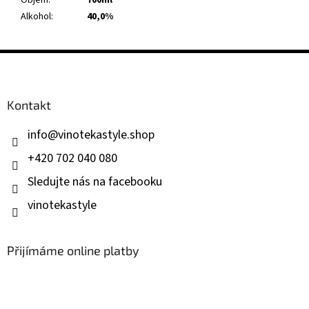
Objem
:
700ml
Alkohol
:
40,0%
Z
á
p
a
Kontakt
t
í
info
@
vinotekastyle.shop
+420 702 040 080
Sledujte nás na facebooku
vinotekastyle
Přijímáme online platby