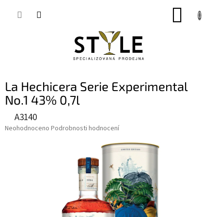
Přejít
NÁKUP
na
obsah
KOŠÍK
La Hechicera Serie Experimental
No.1 43% 0,7l
A3140
Průměrné
Neohodnoceno
Podrobnosti hodnocení
hodnocení
produktu
je
0,0
z
5
hvězdiček.