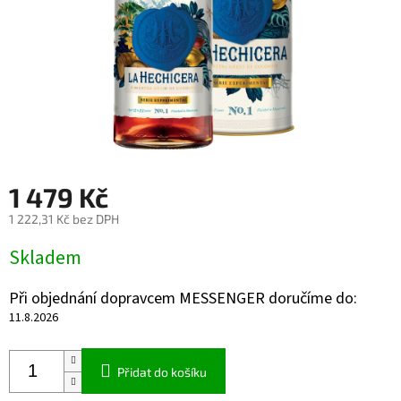
1 479 Kč
1 222,31 Kč bez DPH
Měrná
Skladem
cena:
Při objednání dopravcem MESSENGER doručíme do:
11.8.2026
Přidat do košíku