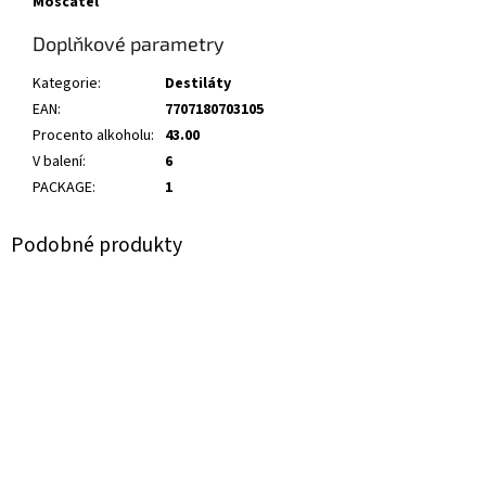
Moscatel
Doplňkové parametry
Kategorie
:
Destiláty
EAN
:
7707180703105
Procento alkoholu
:
43.00
V balení
:
6
PACKAGE
:
1