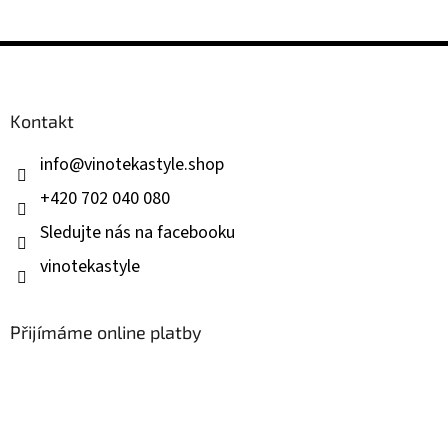
Z
á
p
a
Kontakt
t
í
info
@
vinotekastyle.shop
+420 702 040 080
Sledujte nás na facebooku
vinotekastyle
Přijímáme online platby