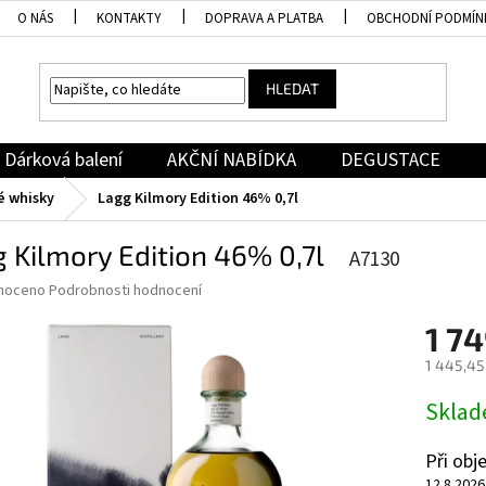
O NÁS
KONTAKTY
DOPRAVA A PLATBA
OBCHODNÍ PODMÍN
HLEDAT
Dárková balení
AKČNÍ NABÍDKA
DEGUSTACE
é whisky
Lagg Kilmory Edition 46% 0,7l
 Kilmory Edition 46% 0,7l
A7130
né
noceno
Podrobnosti hodnocení
ní
1 74
u
1 445,45
Měrná
Skla
cena:
ek.
Při ob
12.8.2026