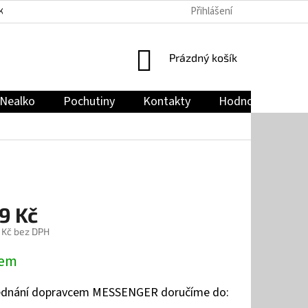
Přihlášení
KY
PODMÍNKY OCHRANY OSOBNÍCH ÚDAJŮ
JAK NAKUPOVAT
NÁKUPNÍ
Prázdný košík
KOŠÍK
Nealko
Pochutiny
Kontakty
Hodnocení obch
9 Kč
 Kč bez DPH
dem
jednání dopravcem MESSENGER doručíme do: