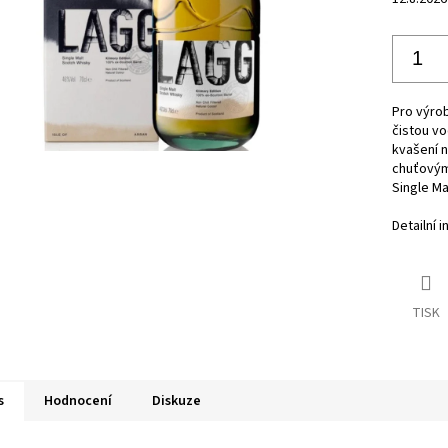
Pro výro
čistou vo
kvašení n
chuťovým
Single Ma
Detailní 
TISK
s
Hodnocení
Diskuze