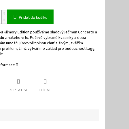
Přidat do košíku
bu Kilmory Edition používáme sladový ječmen Concerto a
du z našeho vrtu. Pečlivě vybrané kvasinky a doba
ám umožňují vytvořit plnou chuť s živým, svěžím
 profilem, čímž vytváříme základ pro budoucnost Lagg
lt
.
informace
ZEPTAT SE
HLÍDAT