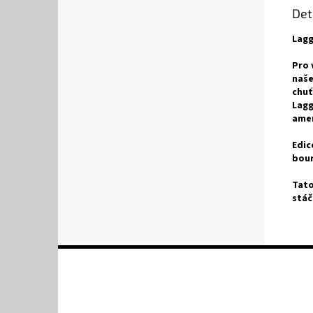
Det
Lag
Pro 
naše
chuť
Lagg
amer
Edic
bour
Tato
stáč
Z
á
p
a