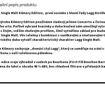
ailní popis produktu
g
Single Malt
Kilmory Edition, první novinku z hlavní řady Lagg Distille
výrobu Kilmory Edition používáme sladový ječmen Concerto a čistou
ho vrtu. Pečlivě vybrané kvasinky a doba kvašení nám umožňují vytv
 s živým, svěžím chuťovým profilem, čímž vytváříme základ pro bud
 Single Malt. Vliv rašeliny v kombinaci s vanilkovými a smetanovými 
ického dubu vytváří charakteristický charakter Lagg Single Malt.
e Kilmory zachycuje „domácí styl Lagg“, který se zaměřuje na zrání v
bonu s naší rašelinovou pálenkou.
 edice zraje výhradně v sudech po Bourbonu (First-Fill Bourbon Barre
ena do lahví o obsahu 46 % ABV, bez chladové filtrace a přidaných ba