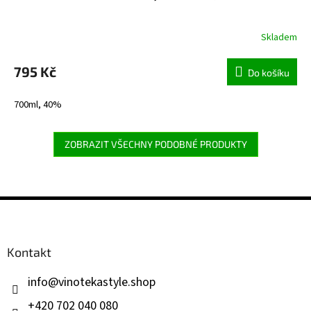
Skladem
795 Kč
Do košíku
700ml, 40%
ZOBRAZIT VŠECHNY PODOBNÉ PRODUKTY
Z
á
p
a
Kontakt
t
í
info
@
vinotekastyle.shop
+420 702 040 080