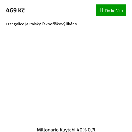
469 Kč
Do košíku
Frangelico je italský lískooříškový likér s...
Millonario Kuytchi 40% 0,7l