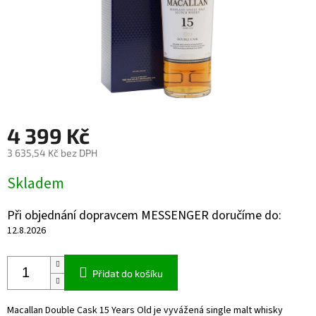
4 399 Kč
3 635,54 Kč bez DPH
Měrná
Skladem
cena:
Při objednání dopravcem MESSENGER doručíme do:
12.8.2026
Přidat do košíku
Macallan Double Cask 15 Years Old je vyvážená single malt whisky