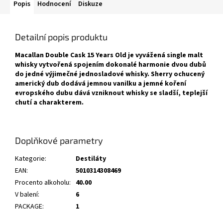
Popis
Hodnocení
Diskuze
Detailní popis produktu
Macallan Double Cask 15 Years Old je vyvážená single malt
whisky vytvořená spojením dokonalé harmonie dvou dubů
do jedné výjimečné jednosladové whisky. Sherry ochucený
americký dub dodává jemnou vanilku a jemné koření
evropského dubu dává vzniknout whisky se sladší, teplejší
chutí a charakterem.
Doplňkové parametry
Kategorie
:
Destiláty
EAN
:
5010314308469
Procento alkoholu
:
40.00
V balení
:
6
PACKAGE
:
1