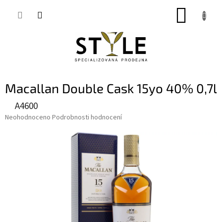
Přejít
NÁKUP
na
obsah
KOŠÍK
Macallan Double Cask 15yo 40% 0,7l
A4600
Průměrné
Neohodnoceno
Podrobnosti hodnocení
hodnocení
produktu
je
0,0
z
5
hvězdiček.