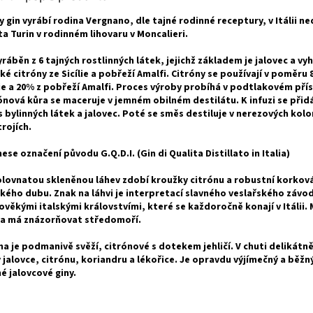
y gin vyrábí rodina Vergnano, dle tajné rodinné receptury, v Itálii n
a Turin v rodinném lihovaru v Moncalieri.
yráběn z 6 tajných rostlinných látek, jejichž základem je jalovec a vy
ské citróny ze Sicílie a pobřeží Amalfi. Citróny se používají v poměru
lie a 20% z pobřeží Amalfi. Proces výroby probíhá v podtlakovém přís
ónová kůra se maceruje v jemném obilném destilátu. K infuzi se přid
 bylinných látek a jalovec. Poté se směs destiluje v nerezových kol
trojích.
nese označení původu G.Q.D.I. (Gin di Qualita Distillato in Italia)
lovnatou skleněnou láhev zdobí kroužky citrónu a robustní korková
ského dubu. Znak na láhvi je interpretací slavného veslařského závo
ověkými italskými královstvími, které se každoročně konají v Itálii.
a má znázorňovat středomoří.
a je podmanivě svěží, citrónové s dotekem jehličí. V chuti delikátně
 jalovce, citrónu, koriandru a lékořice. Je opravdu výjímečný a běžn
é jalovcové giny.