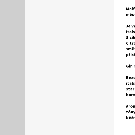
Malf
měst
Je V
ital
Sicí
Citr
směs
přís
Gin 
Bezo
ital
star
barv
Arom
tóny
běžn