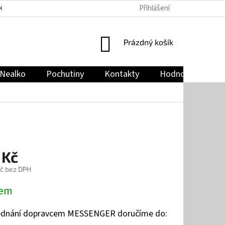
Přihlášení
KY
PODMÍNKY OCHRANY OSOBNÍCH ÚDAJŮ
JAK NAKUPOVAT
NÁKUPNÍ
Prázdný košík
KOŠÍK
Nealko
Pochutiny
Kontakty
Hodnocení obch
 Kč
č bez DPH
dem
jednání dopravcem MESSENGER doručíme do: