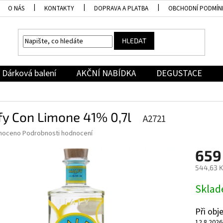
O NÁS
KONTAKTY
DOPRAVA A PLATBA
OBCHODNÍ PODMÍN
HLEDAT
Dárková balení
AKČNÍ NABÍDKA
DEGUSTACE
fy Con Limone 41% 0,7l
A2721
né
noceno
Podrobnosti hodnocení
ní
659
u
544,63 K
Měrná
Skla
cena:
ek.
Při ob
12.8.2026