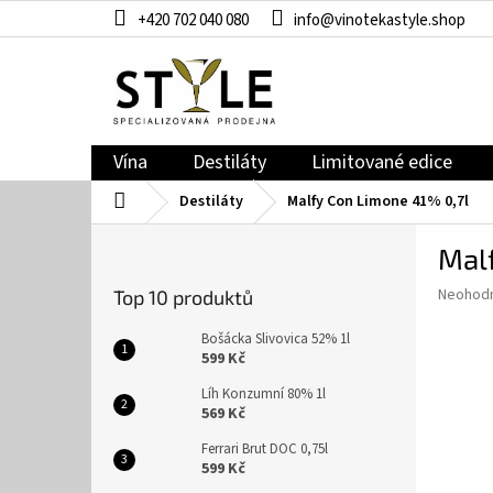
Přejít
+420 702 040 080
info@vinotekastyle.shop
na
obsah
Vína
Destiláty
Limitované edice
Domů
Destiláty
Malfy Con Limone 41% 0,7l
P
Mal
o
s
Průměr
Neohod
Top 10 produktů
t
hodnoce
r
produkt
Bošácka Slivovica 52% 1l
a
je
599 Kč
0,0
n
Líh Konzumní 80% 1l
z
n
569 Kč
5
í
hvězdič
Ferrari Brut DOC 0,75l
p
599 Kč
a