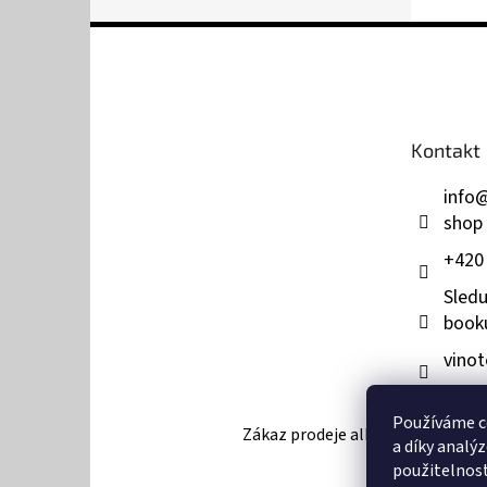
Z
á
p
a
t
Kontakt
í
info
shop
+420
Sledu
book
vinot
Používáme c
Zákaz prodeje alkoholu osobám mla
a díky analý
použitelnos