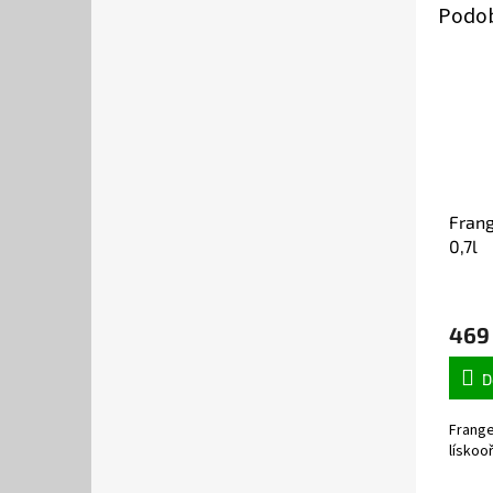
Frang
0,7l
469
D
Frangel
lískooř