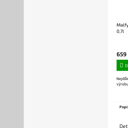
Malfy
0,7l
659
D
Nejdůl
výrobu
Popi
Det