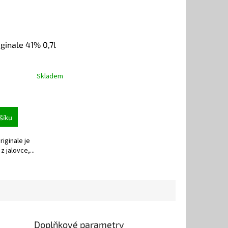
ginale 41% 0,7l
Skladem
šíku
riginale je
z jalovce,...
Doplňkové parametry