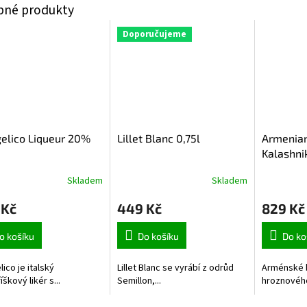
Doporučujeme
elico Liqueur 20%
Lillet Blanc 0,75l
Armenia
Kalashni
Skladem
Skladem
 Kč
449 Kč
829 Kč
o košíku
Do košíku
Do ko
ico je italský
Lillet Blanc se vyrábí z odrůd
Arménské b
íškový likér s...
Semillon,...
hroznového 