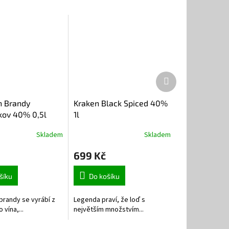
Další
produkt
n Brandy
Kraken Black Spiced 40%
kov 40% 0,5l
1l
Skladem
Skladem
699 Kč
šíku
Do košíku
randy se vyrábí z
Legenda praví, že loď s
vína,...
největším množstvím...