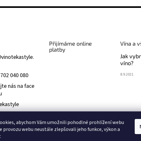
Přijímáme online
Vína a v
platby
Jak vyb
@
vinotekastyle.
víno?
 702 040 080
8.9.2021
jte nás na face
u
ekastyle
ookies, abychom Vám umožnili pohodlné prohlížení webu
dším 18 let. Při převzetí zboží bude ověřen váš věk. Fotografie p
ze provozu webu neustále zlepšovali jeho funkce, výkon a
t