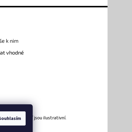
še k nim
rat vhodné
roduktů a zboží jsou ilustrativní.
Souhlasím