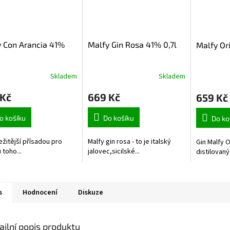
 Con Arancia 41%
Malfy Gin Rosa 41% 0,7l
Malfy Ori
Skladem
Skladem
 Kč
669 Kč
659 Kč
o košíku
Do košíku
Do ko
ežitější přísadou pro
Malfy gin rosa - to je italský
Gin Malfy O
 toho...
jalovec,sicilské...
distilovaný 
s
Hodnocení
Diskuze
ailní popis produktu