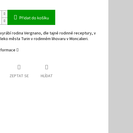
Přidat do košíku
 vyrábí rodina Vergnano, dle tajné rodinné receptury, v
daleko města Turin v rodinném lihovaru v Moncalieri.
informace
ZEPTAT SE
HLÍDAT