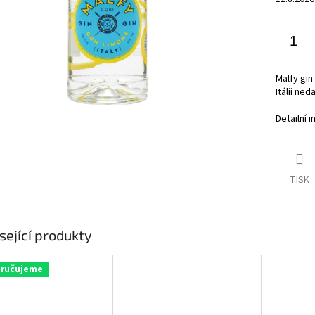
Malfy gin
Itálii ne
Detailní 
TISK
sející produkty
ručujeme