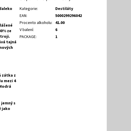
edaleko
Kategorie
:
Destiláty
EAN
:
5000299296042
Procento alkoholu
:
41.00
hlášené
V balení
:
6
 80% ze
troji.
PACKAGE
:
1
ává tajná
onových
 zátka z
du mezi 4
 Modrá
 jemný s
ý jako