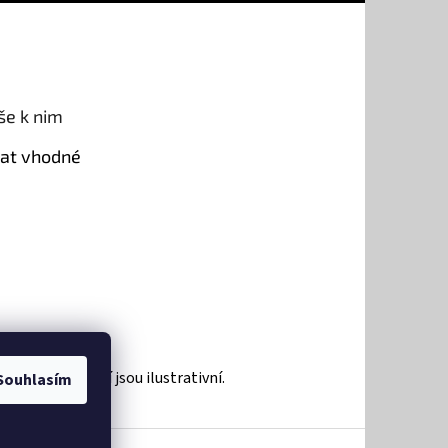
še k nim
rat vhodné
roduktů a zboží jsou ilustrativní.
Souhlasím