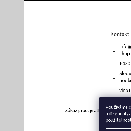
Z
á
p
a
t
Kontakt
í
info
shop
+420
Sledu
book
vinot
Používáme c
Zákaz prodeje alkoholu osobám mla
a díky analý
použitelnos