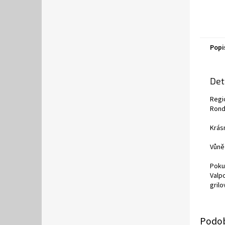
Popi
Det
Regi
Rondi
Krás
Vůně
Pokud
Valp
gril