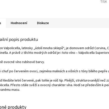
TISK
s
Hodnocení
Diskuze
ailní popis produktu
on Valpolicella, latinsky „údolí mnoha sklepů“, je domovem odrůd Corvina, C
nella. A právě z těchto modrých odrůd je i toto víno – Valpolicella Superior
ně ovocné víno rubínové barvy.
 i chuť po červeném ovoci, zejména malinách a višních s tóny bílého pepře a
 hledáte letní červené, pak tohle je náš tip. Plnější, strukturovanější než z
olicella. Přesto stále svěží a ovocný charakter vína. Hodí se především k 
ovanému masu.