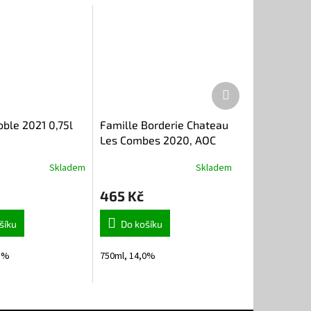
Další
produkt
ble 2021 0,75l
Famille Borderie Chateau
Les Combes 2020, AOC
Lussac Saint Emilion 0,75l
Skladem
Skladem
465 Kč
šíku
Do košíku
,5%
750ml, 14,0%