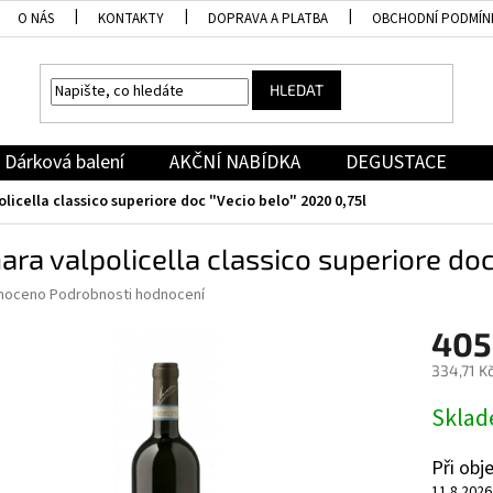
O NÁS
KONTAKTY
DOPRAVA A PLATBA
OBCHODNÍ PODMÍN
HLEDAT
Dárková balení
AKČNÍ NABÍDKA
DEGUSTACE
licella classico superiore doc "Vecio belo" 2020 0,75l
ra valpolicella classico superiore doc
né
noceno
Podrobnosti hodnocení
ní
405
u
334,71 K
Měrná
Skla
cena:
ek.
Při ob
11.8.2026