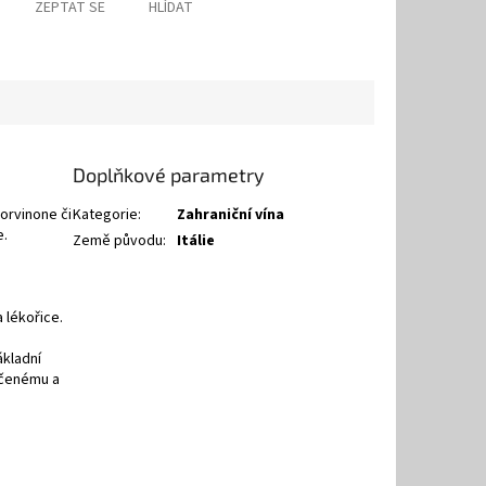
ZEPTAT SE
HLÍDAT
Doplňkové parametry
orvinone či
Kategorie
:
Zahraniční vína
e.
Země původu
:
Itálie
 lékořice.
ákladní
pečenému a