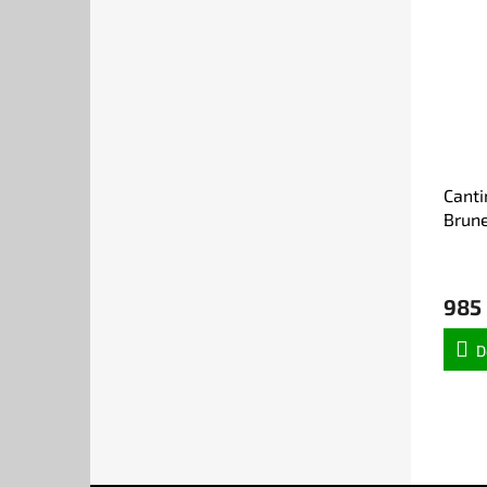
Canti
Brune
DOCG 
985
D