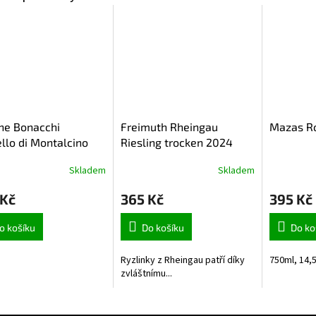
ne Bonacchi
Freimuth Rheingau
Mazas Ro
llo di Montalcino
Riesling trocken 2024
2019 0,75l
0,75l
Skladem
Skladem
 Kč
365 Kč
395 Kč
o košíku
Do košíku
Do ko
Ryzlinky z Rheingau patří díky
750ml, 14
zvláštnímu...