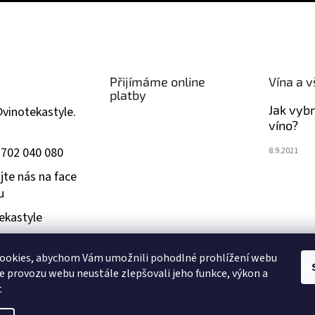
Přijímáme online
Vína a v
platby
Jak vyb
@
vinotekastyle.
víno?
 702 040 080
8.9.2021
jte nás na face
u
ekastyle
ookies, abychom Vám umožnili pohodlné prohlížení webu
dším 18 let. Při převzetí zboží bude ověřen váš věk. Fotografie p
ze provozu webu neustále zlepšovali jeho funkce, výkon a
t