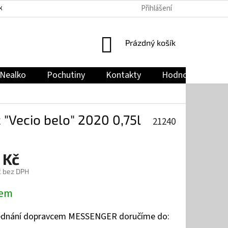
Přihlášení
KY
PODMÍNKY OCHRANY OSOBNÍCH ÚDAJŮ
JAK NAKUPOVAT
NÁKUPNÍ
Prázdný košík
KOŠÍK
Nealko
Pochutiny
Kontakty
Hodnocení obch
 "Vecio belo" 2020 0,75l
21240
 Kč
č bez DPH
dem
jednání dopravcem MESSENGER doručíme do: