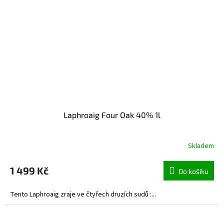
Laphroaig Four Oak 40% 1l
Skladem
1 499 Kč
Do košíku
Tento Laphroaig zraje ve čtyřech druzích sudů :...