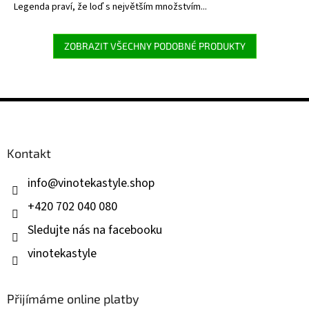
Legenda praví, že loď s největším množstvím...
ZOBRAZIT VŠECHNY PODOBNÉ PRODUKTY
Z
á
p
a
Kontakt
t
í
info
@
vinotekastyle.shop
+420 702 040 080
Sledujte nás na facebooku
vinotekastyle
Přijímáme online platby