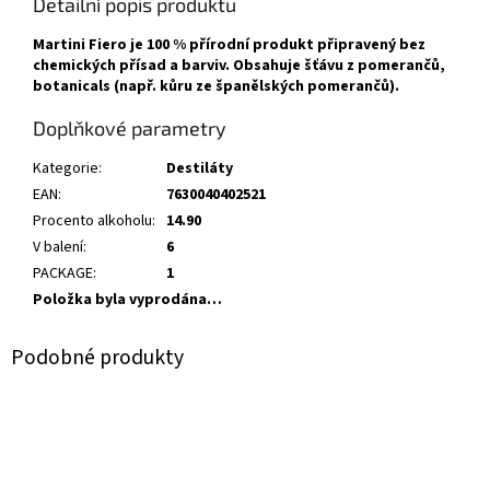
Detailní popis produktu
Martini Fiero je 100 % přírodní produkt připravený bez
chemických přísad a barviv. Obsahuje šťávu z pomerančů,
botanicals (např. kůru ze španělských pomerančů).
Doplňkové parametry
Kategorie
:
Destiláty
EAN
:
7630040402521
Procento alkoholu
:
14.90
V balení
:
6
PACKAGE
:
1
Položka byla vyprodána…