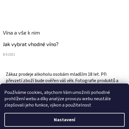
Vína a vše k nim
Jak vybrat vhodné víno?
8.9.2021
Zákaz prodeje alkoholu osobám mladším 18 let. Při
převzetí zboží bude ověřen váš věk. Fotografie produktů a
zboží jsou ilustrativní.
Používáme cookies, abychom Vám umožnili pohodlné
prohlížení webu a díky analýze provozu webu neustále
zlepšovali jeho funkce, výkon a použitelnost
Vytvořil Shoptet
Nastavení