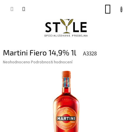
Přejít
NÁKUP
na
obsah
KOŠÍK
Martini Fiero 14,9% 1l
A3328
Průměrné
Neohodnoceno
Podrobnosti hodnocení
hodnocení
produktu
je
0,0
z
5
hvězdiček.