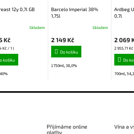
east 12y 0,7l GB
Barcelo Imperial 38%
Ardbeg U
1,75l
0,7l
Skladem
Skladem
5 Kč
2 149 Kč
2 069 
Měrná
4 Kč / 1 l
2 955,71 Kč 
Do košíku
cena:
o košíku
Do ko
1750ml, 38,0%
,40%
700ml, 54
Přijímáme online
Vína a v
platby