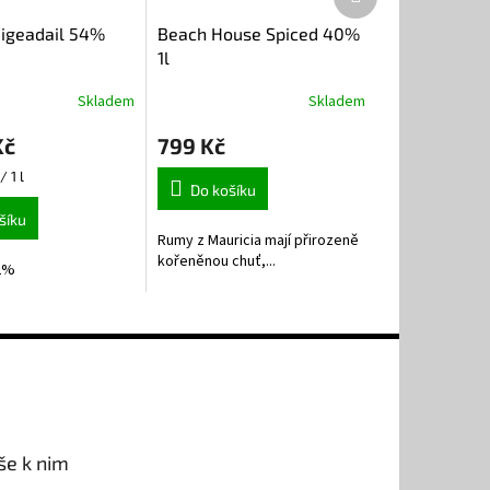
produkt
igeadail 54%
Beach House Spiced 40%
1l
Skladem
Skladem
Kč
799 Kč
/ 1 l
Do košíku
šíku
Rumy z Mauricia mají přirozeně
kořeněnou chuť,...
,2%
še k nim