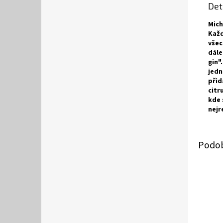
Det
Mich
Každ
všec
dále
gin"
jedn
přid
citr
kde 
nejr