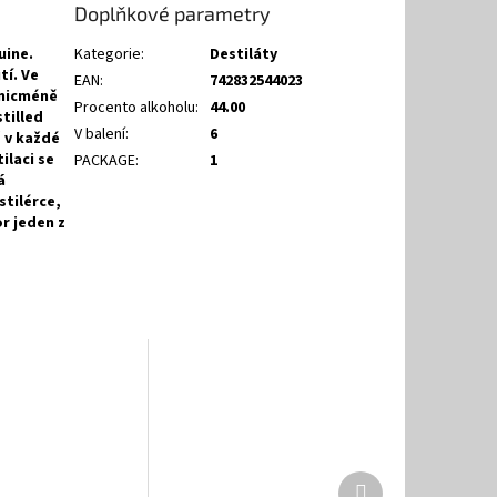
Doplňkové parametry
uine.
Kategorie
:
Destiláty
í. Ve
EAN
:
742832544023
 nicméně
Procento alkoholu
:
44.00
stilled
V balení
:
6
ž v každé
ilaci se
PACKAGE
:
1
á
stilérce,
or jeden z
Další