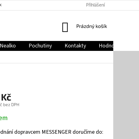
Přihlášení
KY
PODMÍNKY OCHRANY OSOBNÍCH ÚDAJŮ
JAK NAKUPOVAT
NÁKUPNÍ
Prázdný košík
KOŠÍK
Nealko
Pochutiny
Kontakty
Hodnocení obch
 Kč
č bez DPH
dem
jednání dopravcem MESSENGER doručíme do: