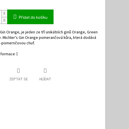
Přidat do košíku
 Gin Orange, je jeden ze tří unikátních ginů Orange, Green
e. Michler's Gin Orange pomerančová kůra, která dodává
o-pomernčovou chuť.
informace
ZEPTAT SE
HLÍDAT