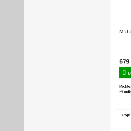
Michl
679
D
Michle
tří unik
Popi