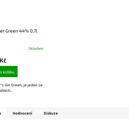
er Green 44% 0,7l
Skladem
 Kč
o košíku
r's Gin Green, je jeden ze
átních...
s
Hodnocení
Diskuze