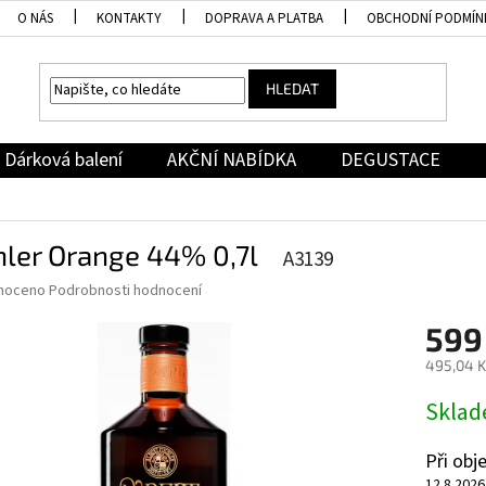
O NÁS
KONTAKTY
DOPRAVA A PLATBA
OBCHODNÍ PODMÍN
HLEDAT
Dárková balení
AKČNÍ NABÍDKA
DEGUSTACE
hler Orange 44% 0,7l
A3139
né
noceno
Podrobnosti hodnocení
ní
599
u
495,04 K
Měrná
Skla
cena:
ek.
Při ob
12.8.2026