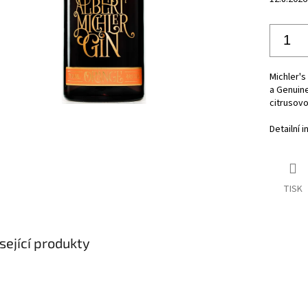
Michler's
a Genuin
citrusov
Detailní 
TISK
sející produkty