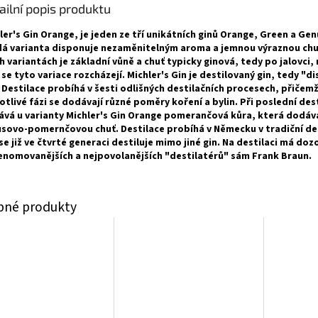
ailní popis produktu
ler's Gin Orange, je jeden ze tří unikátních ginů Orange, Green a Gen
á varianta disponuje nezaměnitelným aroma a jemnou výraznou chut
h variantách je základní vůně a chuť typicky ginová, tedy po jalovci,
 se tyto variace rozcházejí. Michler's Gin je destilovaný gin, tedy "di
. Destilace probíhá v šesti odlišných destilačních procesech, přičem
otlivé fázi se dodávají různé poměry koření a bylin. Při poslední dest
ává u varianty Michler's Gin Orange pomerančová kůra, která dodáv
usovo-pomernčovou chuť. Destilace probíhá v Německu v tradiční de
se již ve čtvrté generaci destiluje mimo jiné gin. Na destilaci má doz
enomovanějších a nejpovolanějších "destilatérů" sám Frank Braun.