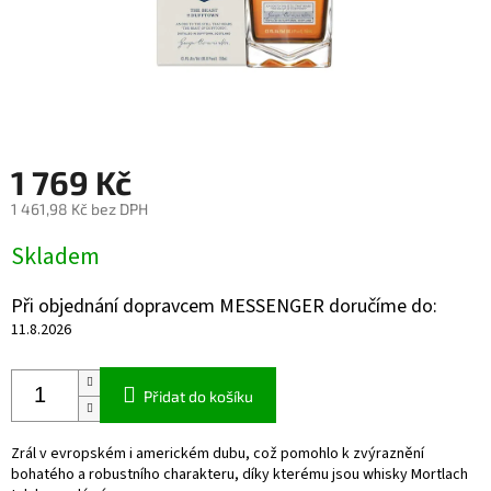
1 769 Kč
1 461,98 Kč bez DPH
Měrná
Skladem
cena:
Při objednání dopravcem MESSENGER doručíme do:
11.8.2026
Přidat do košíku
Zrál v evropském i americkém dubu, což pomohlo k zvýraznění
bohatého a robustního charakteru, díky kterému jsou whisky Mortlach