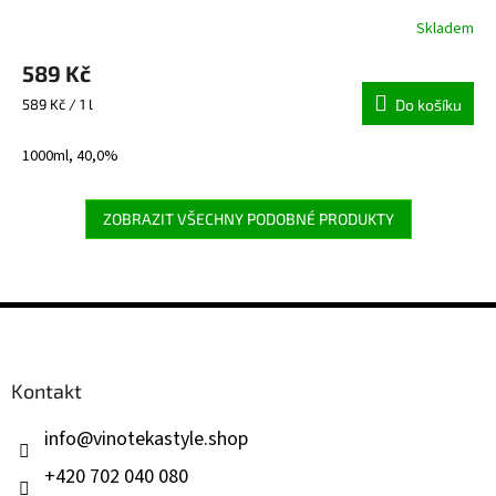
Skladem
Průměrné
hodnocení
589 Kč
produktu
je
Měrná
589 Kč / 1 l
Do košíku
5,0
cena:
z
1000ml, 40,0%
5
hvězdiček.
ZOBRAZIT VŠECHNY PODOBNÉ PRODUKTY
Z
á
p
a
Kontakt
t
í
info
@
vinotekastyle.shop
+420 702 040 080