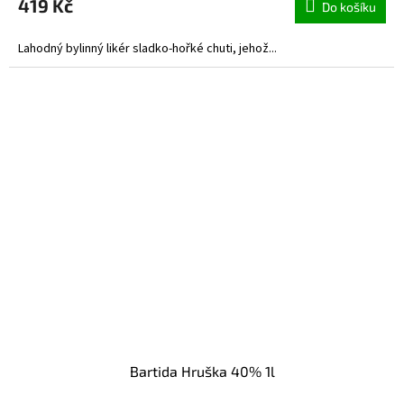
419 Kč
Do košíku
Lahodný bylinný likér sladko-hořké chuti, jehož...
Bartida Hruška 40% 1l