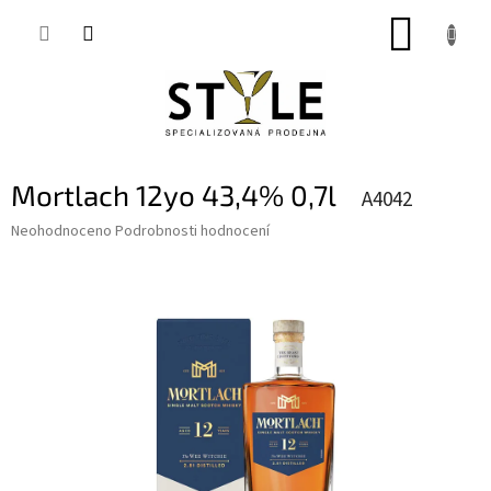
Přejít
NÁKUP
na
obsah
KOŠÍK
Mortlach 12yo 43,4% 0,7l
A4042
Průměrné
Neohodnoceno
Podrobnosti hodnocení
hodnocení
produktu
je
0,0
z
5
hvězdiček.