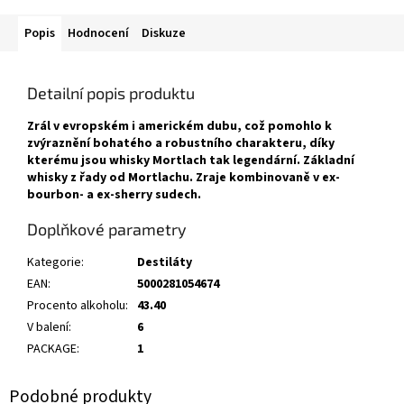
Popis
Hodnocení
Diskuze
Detailní popis produktu
Zrál v evropském i americkém dubu, což pomohlo k
zvýraznění bohatého a robustního charakteru, díky
kterému jsou whisky Mortlach tak legendární. Základní
whisky z řady od Mortlachu. Zraje kombinovaně v ex-
bourbon- a ex-sherry sudech.
Doplňkové parametry
Kategorie
:
Destiláty
EAN
:
5000281054674
Procento alkoholu
:
43.40
V balení
:
6
PACKAGE
:
1