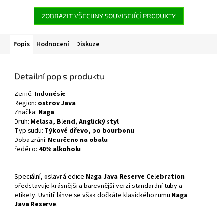
ZOBRAZIT VŠECHNY SOUVISEJÍCÍ PRODUKTY
Popis
Hodnocení
Diskuze
Detailní popis produktu
Země:
Indonésie
Region:
ostrov
Java
Značka:
Naga
Druh:
Melasa, Blend, Anglický styl
Typ sudu:
Týkové dřevo, po bourbonu
Doba zrání:
Neurčeno na obalu
ředěno:
40% alkoholu
Speciální, oslavná edice
Naga Java Reserve Celebration
představuje krásnější a barevnější verzi standardní tuby a
etikety. Uvnitř láhve se však dočkáte klasického rumu
Naga
Java Reserve
.