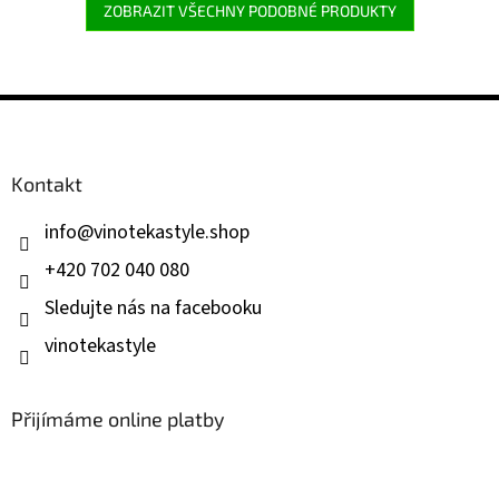
ZOBRAZIT VŠECHNY PODOBNÉ PRODUKTY
Z
á
p
a
Kontakt
t
í
info
@
vinotekastyle.shop
+420 702 040 080
Sledujte nás na facebooku
vinotekastyle
Přijímáme online platby