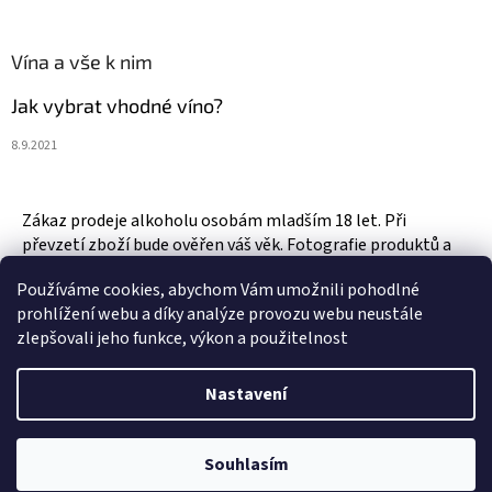
Vína a vše k nim
Jak vybrat vhodné víno?
8.9.2021
Zákaz prodeje alkoholu osobám mladším 18 let. Při
převzetí zboží bude ověřen váš věk. Fotografie produktů a
zboží jsou ilustrativní.
Používáme cookies, abychom Vám umožnili pohodlné
prohlížení webu a díky analýze provozu webu neustále
zlepšovali jeho funkce, výkon a použitelnost
Vytvořil Shoptet
Nastavení
Copyright 2026
Vinotéka & Alkotéka Style
. Všechna práva
Souhlasím
vyhrazena.
Upravit nastavení cookies