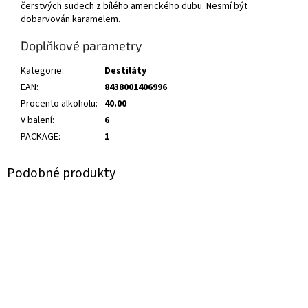
čerstvých sudech z bílého amerického dubu. Nesmí být
dobarvován karamelem.
Doplňkové parametry
Kategorie
:
Destiláty
EAN
:
8438001406996
Procento alkoholu
:
40.00
V balení
:
6
PACKAGE
:
1