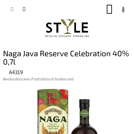
Přejít
NÁKUP
na
obsah
KOŠÍK
Naga Java Reserve Celebration 40%
0,7l
A4319
Průměrné
Neohodnoceno
Podrobnosti hodnocení
hodnocení
produktu
je
0,0
z
5
hvězdiček.