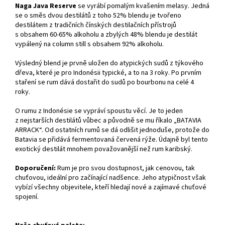
Naga Java Reserve
se vyrábí pomalým kvašením melasy. Jedná
se o směs dvou destilátů z toho 52% blendu je tvořeno
destilátem z tradičních čínských destilačních přístrojů
s obsahem 60-65% alkoholu a zbylých 48% blendu je destilát
vypálený na column still s obsahem 92% alkoholu.
Výsledný blend je prvně uložen do atypických sudů z týkového
dřeva, které je pro Indonésii typické, a to na 3 roky. Po prvním
staření se rum dává dostařit do sudů po bourbonu na celé 4
roky.
O rumu z Indonésie se vypráví spoustu věcí. Je to jeden
z nejstarších destilátů vůbec a původně se mu říkalo „BATAVIA
ARRACK“. Od ostatních rumů se dá odlišit jednoduše, protože do
Batavia se přidává fermentovaná červená rýže. Údajně byl tento
exotický destilát mnohem považovanější než rum karibský.
Doporučení:
Rum je pro svou dostupnost, jak cenovou, tak
chuťovou, ideální pro začínající nadšence. Jeho atypičnost však
vybízí všechny objevitele, kteří hledají nové a zajímavé chuťové
spojení.