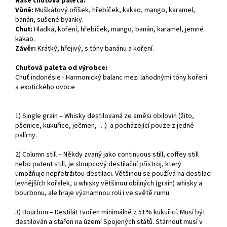
Naše chuťová paleta:
Vůně:
Muškátový oříšek, hřebíček, kakao, mango, karamel,
banán, sušené bylinky.
Chuť:
Hladká, koření, hřebíček, mango, banán, karamel, jemné
kakao.
Závěr:
Krátký, hřejivý, s tóny banánu a koření.
Chuťová paleta od výrobce:
Chuť indonésie - Harmonický balanc mezi lahodnými tóny koření
a exotického ovoce
1) Single grain – Whisky destilovaná ze směsi obilovin (žito,
pšenice, kukuřice, ječmen, …) a pocházející pouze z jedné
palírny.
2) Column still – Někdy zvaný jako continuous still, coffey still
nebo patent still, je sloupcový destilační přístroj, který
umožňuje nepřetržitou destilaci. Většinou se používá na destilaci
levnějších kořalek, u whisky většinou obilných (grain) whisky a
bourbonu, ale hraje významnou roli i ve světě rumu.
3) Bourbon – Destilát tvořen minimálně z 51% kukuřicí. Musí být
destilován a stařen na území Spojených států. Stárnout musí v