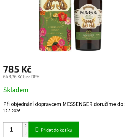
785 Kč
648,76 Kč bez DPH
Měrná
Skladem
cena:
Při objednání dopravcem MESSENGER doručíme do:
12.8.2026
Přidat do košíku