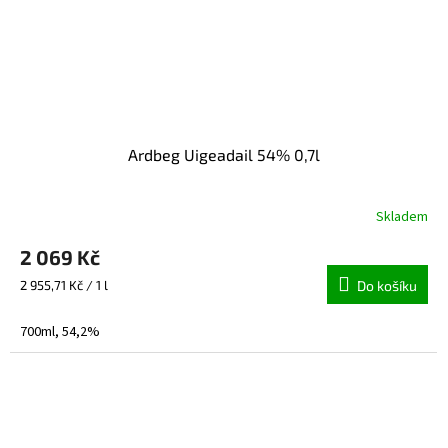
Ardbeg Uigeadail 54% 0,7l
Skladem
2 069 Kč
Měrná
2 955,71 Kč / 1 l
Do košíku
cena:
700ml, 54,2%