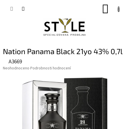
Přejít
NÁKUP
na
obsah
KOŠÍK
Nation Panama Black 21yo 43% 0,7l
A3669
Průměrné
Neohodnoceno
Podrobnosti hodnocení
hodnocení
produktu
je
0,0
z
5
hvězdiček.