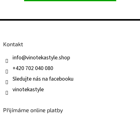
Z
á
p
a
Kontakt
t
í
info
@
vinotekastyle.shop
+420 702 040 080
Sledujte nás na facebooku
vinotekastyle
Přijímáme online platby