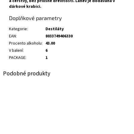
a čerstvý, bez přílišné dřevitosti. Láhev je dodávána v
dárkové krabici.
Doplňkové parametry
Kategorie
:
Destiláty
EAN
:
8033749406330
Procento alkoholu
:
43.00
V balení
:
6
PACKAGE
:
1