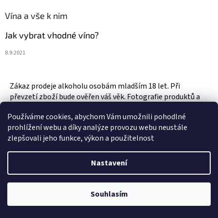
Vína a vše k nim
Jak vybrat vhodné víno?
8.9.2021
Zákaz prodeje alkoholu osobám mladším 18 let. Při
převzetí zboží bude ověřen váš věk. Fotografie produktů a
zboží jsou ilustrativní.
Používáme cookies, abychom Vám umožnili pohodlné
prohlížení webu a díky analýze provozu webu neustále
zlepšovali jeho funkce, výkon a použitelnost
Vytvořil Shoptet
Nastavení
Copyright 2026
Vinotéka & Alkotéka Style
. Všechna práva
Souhlasím
vyhrazena.
Upravit nastavení cookies