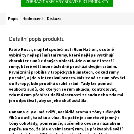
ZOBRAZIT VŠECHNY SOUVISEJÍCÍ PRODUKTY
Popis
Hodnocení
Diskuze
Detailní popis produktu
Fabio Rossi, majitel společnosti Rum Nation, osobně
vybírá ty nejlepší místní rumy, které nejlépe vystihují
charakter rumů z daných oblastí. Jde o mladé i starší
rumy, které většinou následně prochází dvojím zráním.
První zrání probíhá v tropických klimatech, odkud rumy
pochází, a jde o intenzivní proces. Následně se rum převází
do Evropy, kde probíhá druhé zrání. Tady lze pomocí
velikosti sudů, do kterých se rum ukládá, kontrolovat,
zda má rum přebírat další vlastnosti ze sudu nebo zda má
jen odpočívat, aby se jeho chuť ustálila.
Panama 21 y.o. má svěží, nasládlé aroma s tóny sušených
fíků a datlí, tabáku a vína. Na patře je sametově jemný s
tóny čokolády, pomeranče, sušeného ovoce a náznakem
pepře. Na to, že jde o velmi starý rum, je překvapivě svěží