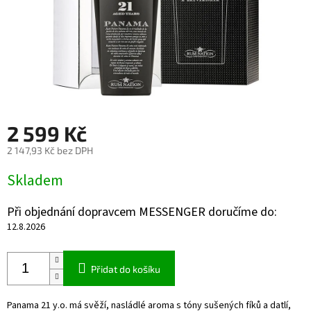
2 599 Kč
2 147,93 Kč bez DPH
Měrná
Skladem
cena:
Při objednání dopravcem MESSENGER doručíme do:
12.8.2026
Přidat do košíku
Panama 21 y.o. má svěží, nasládlé aroma s tóny sušených fíků a datlí,