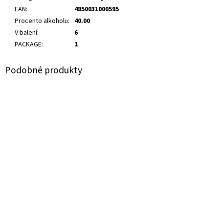
EAN
:
4850031000595
Procento alkoholu
:
40.00
V balení
:
6
PACKAGE
:
1