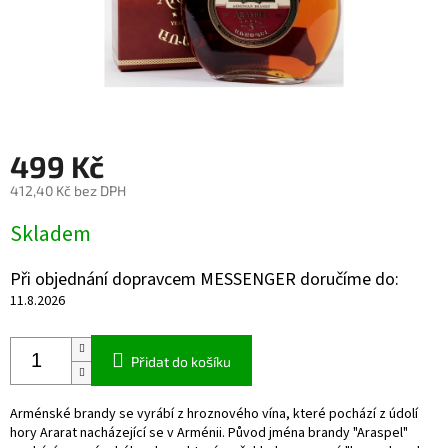
499 Kč
412,40 Kč bez DPH
Měrná
Skladem
cena:
Při objednání dopravcem MESSENGER doručíme do:
11.8.2026
Přidat do košíku
Arménské brandy se vyrábí z hroznového vína, které pochází z údolí
hory Ararat nacházející se v Arménii. Původ jména brandy "Araspel"