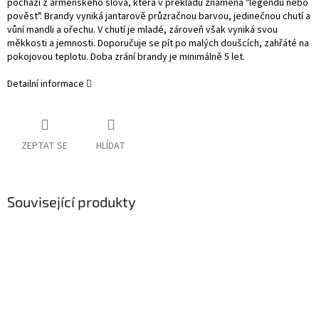
pochází z arménského slova, která v překladu znamená "legendu nebo
pověst". Brandy vyniká jantarově průzračnou barvou, jedinečnou chutí a
vůní mandli a ořechu. V chutí je mladé, zároveň však vyniká svou
měkkosti a jemnosti. Doporučuje se pít po malých doušcích, zahřáté na
pokojovou teplotu. Doba zrání brandy je minimálně 5 let.
Detailní informace
ZEPTAT SE
HLÍDAT
Související produkty