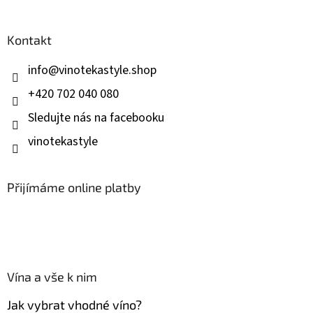
á
p
a
Kontakt
t
í
info
@
vinotekastyle.shop
+420 702 040 080
Sledujte nás na facebooku
vinotekastyle
Přijímáme online platby
Vína a vše k nim
Jak vybrat vhodné víno?