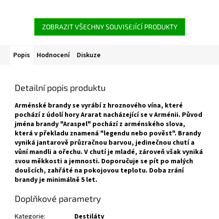
ZOBRAZIT VŠECHNY SOUVISEJÍCÍ PRODUKTY
Popis
Hodnocení
Diskuze
Detailní popis produktu
Arménské brandy se vyrábí z hroznového vína, které
pochází z údolí hory Ararat nacházející se v Arménii.
Původ
jména brandy "Araspel" pochází z arménského slova,
která v překladu znamená "legendu nebo pověst". Brandy
vyniká jantarově průzračnou barvou, jedinečnou chutí a
vůní mandli a ořechu. V chutí je mladé, zároveň však vyniká
svou měkkosti a jemnosti.
Doporučuje se pít po malých
doušcích, zahřáté na pokojovou teplotu. Doba zrání
brandy je minimálně 5 let.
Doplňkové parametry
Kategorie
:
Destiláty