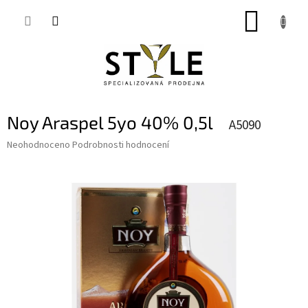
Přejít
NÁKUP
na
obsah
KOŠÍK
Noy Araspel 5yo 40% 0,5l
A5090
Průměrné
Neohodnoceno
Podrobnosti hodnocení
hodnocení
produktu
je
0,0
z
5
hvězdiček.