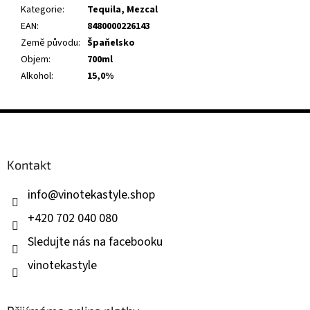
Kategorie
:
Tequila, Mezcal
EAN
:
8480000226143
Země původu
:
Špaňelsko
Objem
:
700ml
Alkohol
:
15,0%
Z
á
p
a
Kontakt
t
í
info
@
vinotekastyle.shop
+420 702 040 080
Sledujte nás na facebooku
vinotekastyle