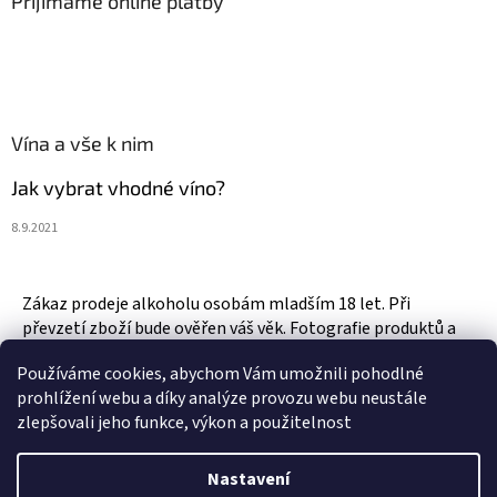
Přijímáme online platby
Vína a vše k nim
Jak vybrat vhodné víno?
8.9.2021
Zákaz prodeje alkoholu osobám mladším 18 let. Při
převzetí zboží bude ověřen váš věk. Fotografie produktů a
zboží jsou ilustrativní.
Používáme cookies, abychom Vám umožnili pohodlné
prohlížení webu a díky analýze provozu webu neustále
zlepšovali jeho funkce, výkon a použitelnost
Vytvořil Shoptet
Nastavení