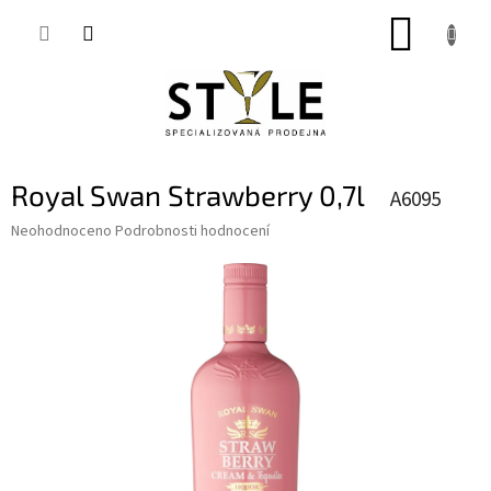
Přejít
NÁKUP
na
obsah
KOŠÍK
Royal Swan Strawberry 0,7l
A6095
Průměrné
Neohodnoceno
Podrobnosti hodnocení
hodnocení
produktu
je
0,0
z
5
hvězdiček.