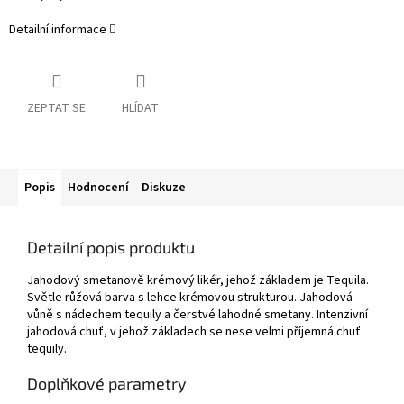
Detailní informace
ZEPTAT SE
HLÍDAT
Popis
Hodnocení
Diskuze
Detailní popis produktu
Jahodový smetanově krémový likér, jehož základem je Tequila.
Světle růžová barva s lehce krémovou strukturou. Jahodová
vůně s nádechem tequily a čerstvé lahodné smetany. Intenzivní
jahodová chuť, v jehož základech se nese velmi příjemná chuť
tequily.
Doplňkové parametry