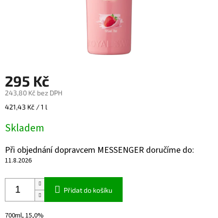
295 Kč
243,80 Kč bez DPH
Měrná
421,43 Kč / 1 l
cena:
Skladem
Při objednání dopravcem MESSENGER doručíme do:
11.8.2026
Přidat do košíku
700ml, 15,0%