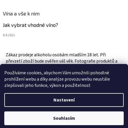
Vína a vše k nim
Jak vybrat vhodné víno?
8.9.2021
Zákaz prodeje alkoholu osobám mladším 18 let. Při
převzetí zboží bude ověřen váš věk. Fotografie produktů a
zboží jsou ilustrativní.
Používáme cookies, abychom Vám umožnili pohodlné
prohlížení webu a díky analýze provozu webu neustále
zlepšovali jeho funkce, výkon a použitelnost
Vytvořil Shoptet
Nastavení
Copyright 2026
Vinotéka & Alkotéka Style
. Všechna práva
Souhlasím
vyhrazena.
Upravit nastavení cookies