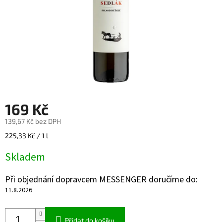
169 Kč
139,67 Kč bez DPH
Měrná
225,33 Kč / 1 l
cena:
Skladem
Při objednání dopravcem MESSENGER doručíme do:
11.8.2026
Přidat do košíku