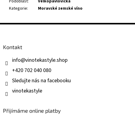
Podoblast
:
Velkopavlovická
Kategorie
:
Moravské zemské víno
Z
á
p
a
Kontakt
t
í
info
@
vinotekastyle.shop
+420 702 040 080
Sledujte nás na facebooku
vinotekastyle
Přijímáme online platby