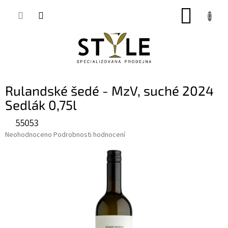
Přejít
NÁKUP
na
obsah
KOŠÍK
Rulandské šedé - MzV, suché 2024
Sedlák 0,75l
55053
Průměrné
Neohodnoceno
Podrobnosti hodnocení
hodnocení
produktu
je
0,0
z
5
hvězdiček.