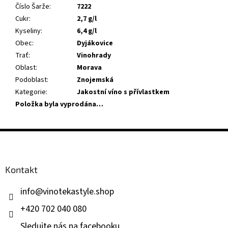
Číslo Šarže
:
7222
Cukr
:
2,7 g/l
Kyseliny
:
6,4 g/l
Obec
:
Dyjákovice
Trať
:
Vinohrady
Oblast
:
Morava
Podoblast
:
Znojemská
Kategorie
:
Jakostní víno s přívlastkem
Položka byla vyprodána…
Z
á
p
a
Kontakt
t
í
info
@
vinotekastyle.shop
+420 702 040 080
Sledujte nás na facebooku