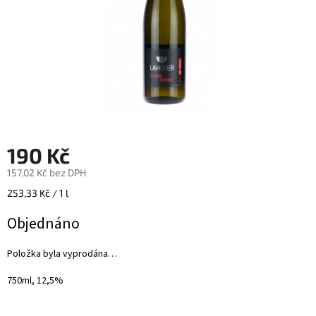
190 Kč
157,02 Kč bez DPH
Měrná
253,33 Kč / 1 l
cena:
Objednáno
Položka byla vyprodána…
750ml, 12,5%