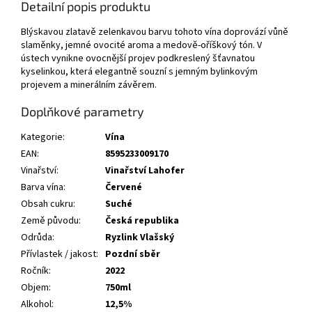
Detailní popis produktu
Blýskavou zlatavě zelenkavou barvu tohoto vína doprovází vůně
slaměnky, jemné ovocité aroma a medově-oříškový tón. V
ústech vynikne ovocnější projev podkreslený šťavnatou
kyselinkou, která elegantně souzní s jemným bylinkovým
projevem a minerálním závěrem.
Doplňkové parametry
Kategorie
:
Vína
EAN
:
8595233009170
Vinařství
:
Vinařství Lahofer
Barva vína
:
Červené
Obsah cukru
:
Suché
Země původu
:
Česká republika
Odrůda
:
Ryzlink Vlašský
Přívlastek / jakost
:
Pozdní sběr
Ročník
:
2022
Objem
:
750ml
Alkohol
:
12,5%