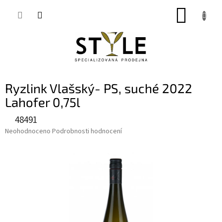
Přejít
NÁKUP
na
obsah
KOŠÍK
Ryzlink Vlašský- PS, suché 2022
Lahofer 0,75l
48491
Průměrné
Neohodnoceno
Podrobnosti hodnocení
hodnocení
produktu
je
0,0
z
5
hvězdiček.