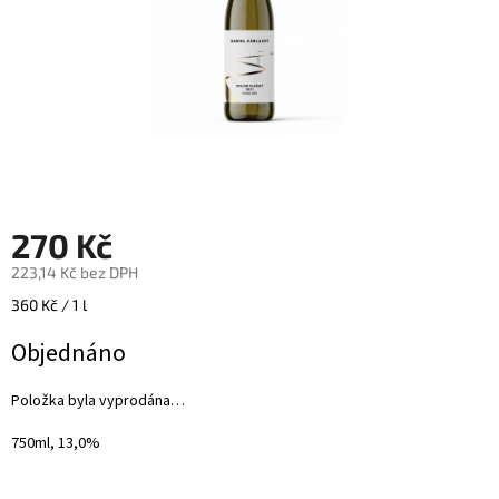
270 Kč
223,14 Kč bez DPH
Měrná
360 Kč / 1 l
cena:
Objednáno
Položka byla vyprodána…
750ml, 13,0%