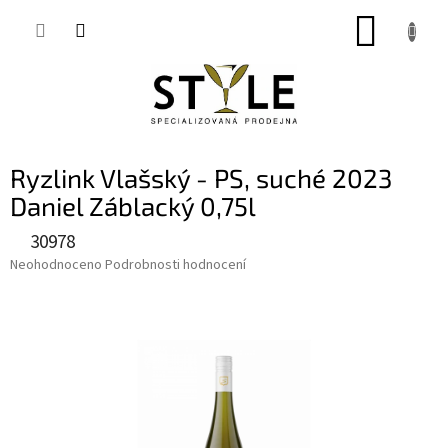
Přejít
NÁKUP
na
obsah
KOŠÍK
Ryzlink Vlašský - PS, suché 2023
Daniel Záblacký 0,75l
30978
Průměrné
Neohodnoceno
Podrobnosti hodnocení
hodnocení
produktu
je
0,0
z
5
hvězdiček.