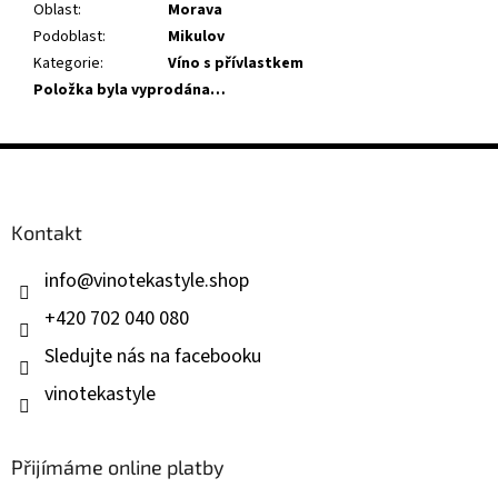
Oblast
:
Morava
Podoblast
:
Mikulov
Kategorie
:
Víno s přívlastkem
Položka byla vyprodána…
Z
á
p
a
Kontakt
t
í
info
@
vinotekastyle.shop
+420 702 040 080
Sledujte nás na facebooku
vinotekastyle
Přijímáme online platby