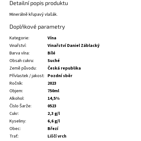
Detailní popis produktu
Minerálně křupavý vlašák.
Doplňkové parametry
Kategorie
:
Vína
Vinařství
:
Vinařství Daniel Záblacký
Barva vína
:
Bílé
Obsah cukru
:
Suché
Země původu
:
Česká republika
Přívlastek / jakost
:
Pozdní sběr
Ročník
:
2023
Objem
:
750ml
Alkohol
:
14,5%
Číslo Šarže
:
0523
Cukr
:
2,3 g/l
Kyseliny
:
6,6 g/l
Obec
:
Březí
Trať
:
Liščí vrch