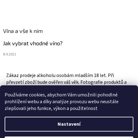
Vína a vše k nim
Jak vybrat vhodné víno?
8.9.2021
Zákaz prodeje alkoholu osobám mladším 18 let. Při
převzetí zboží bude ověřen váš věk. Fotografie produktů a
zboží jsou ilustrativní.
Používáme cookies, abychom Vám umožnili pohodlné
prohlížení webu a díky analýze provozu webu neustále
zlepšovali jeho funkce, výkon a použitelnost
Vytvořil Shoptet
Nastavení