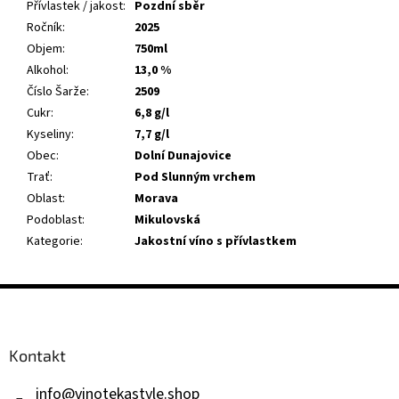
Přívlastek / jakost
:
Pozdní sběr
Ročník
:
2025
Objem
:
750ml
Alkohol
:
13,0 %
Číslo Šarže
:
2509
Cukr
:
6,8 g/l
Kyseliny
:
7,7 g/l
Obec
:
Dolní Dunajovice
Trať
:
Pod Slunným vrchem
Oblast
:
Morava
Podoblast
:
Mikulovská
Kategorie
:
Jakostní víno s přívlastkem
Z
á
p
a
Kontakt
t
í
info
@
vinotekastyle.shop