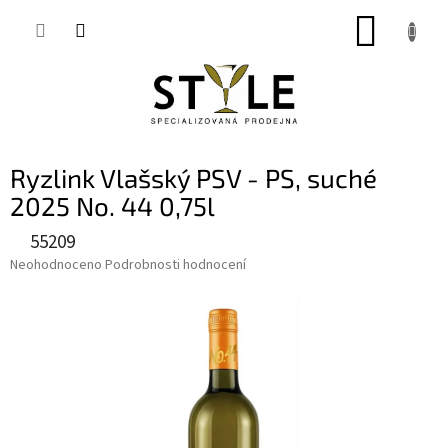
Přejít
NÁKUP
na
obsah
KOŠÍK
Ryzlink Vlašský PSV - PS, suché
2025 No. 44 0,75l
55209
Průměrné
Neohodnoceno
Podrobnosti hodnocení
hodnocení
produktu
je
0,0
z
5
hvězdiček.