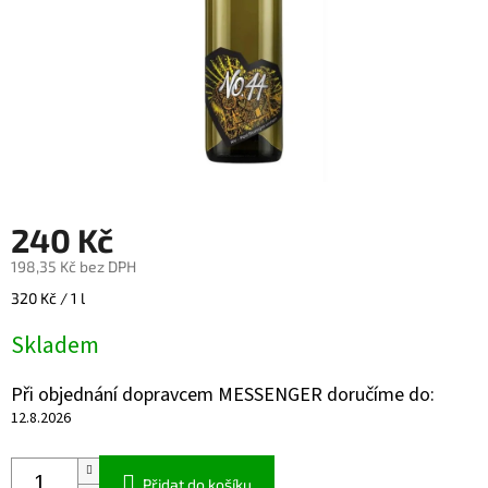
240 Kč
198,35 Kč bez DPH
Měrná
320 Kč / 1 l
cena:
Skladem
Při objednání dopravcem MESSENGER doručíme do:
12.8.2026
Přidat do košíku