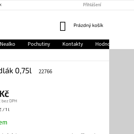
Přihlášení
KY
PODMÍNKY OCHRANY OSOBNÍCH ÚDAJŮ
JAK NAKUPOVAT
NÁKUPNÍ
Prázdný košík
KOŠÍK
Nealko
Pochutiny
Kontakty
Hodnocení obch
lák 0,75l
22766
 Kč
č bez DPH
 / 1 l
dem