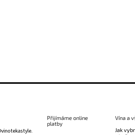
Přijímáme online
Vína a v
platby
Jak vyb
@
vinotekastyle.