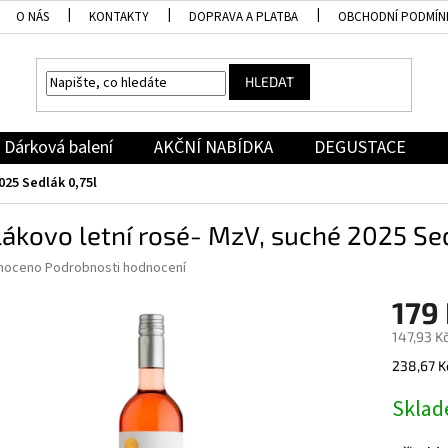
O NÁS
KONTAKTY
DOPRAVA A PLATBA
OBCHODNÍ PODMÍN
HLEDAT
Dárková balení
AKČNÍ NABÍDKA
DEGUSTACE
025 Sedlák 0,75l
ákovo letní rosé- MzV, suché 2025 Sed
né
noceno
Podrobnosti hodnocení
ní
179
u
147,93 K
Měrná
238,67 Kč
cena:
ek.
Skla