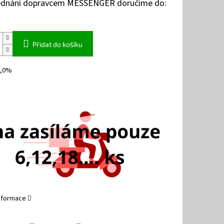
jednání dopravcem MESSENGER doručíme do:
Přidat do košíku
1,0%
informace