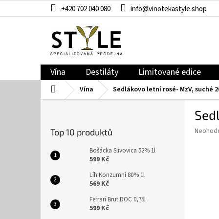
Přejít
+420 702 040 080
info@vinotekastyle.shop
na
obsah
Vína
Destiláty
Limitované edice
Domů
Vína
Sedlákovo letní rosé- MzV, suché 2
P
Sedl
o
s
Průměr
Neohod
Top 10 produktů
t
hodnoce
r
produkt
Bošácka Slivovica 52% 1l
a
je
599 Kč
0,0
n
Líh Konzumní 80% 1l
z
n
569 Kč
5
í
hvězdič
Ferrari Brut DOC 0,75l
p
599 Kč
a