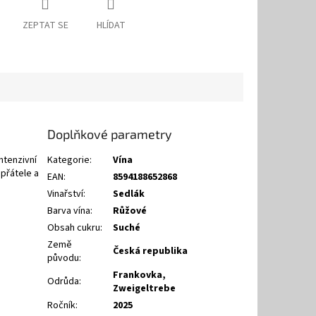
ZEPTAT SE
HLÍDAT
Doplňkové parametry
ntenzivní
Kategorie
:
Vína
přátele a
EAN
:
8594188652868
Vinařství
:
Sedlák
Barva vína
:
Růžové
Obsah cukru
:
Suché
Země
Česká republika
původu
:
Frankovka
,
Odrůda
:
Zweigeltrebe
Ročník
:
2025