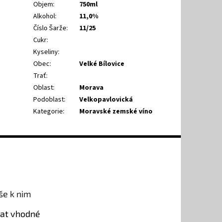
Objem
:
750ml
Alkohol
:
11,0%
Číslo Šarže
:
11/25
Cukr
:
Kyseliny
:
Obec
:
Velké Bílovice
Trať
:
Oblast
:
Morava
Podoblast
:
Velkopavlovická
Kategorie
:
Moravské zemské víno
še k nim
rat vhodné