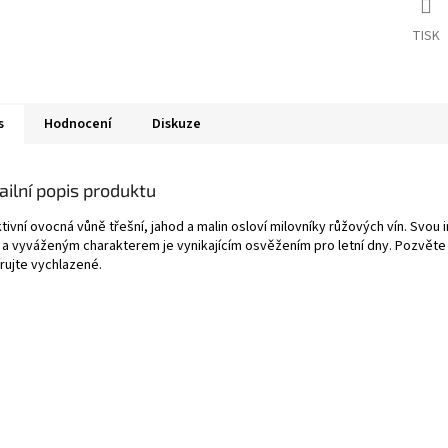
TISK
s
Hodnocení
Diskuze
ailní popis produktu
tivní ovocná vůně třešní, jahod a malin osloví milovníky růžových vín. Svou i
í a vyváženým charakterem je vynikajícím osvěžením pro letní dny. Pozvěte 
rujte vychlazené.