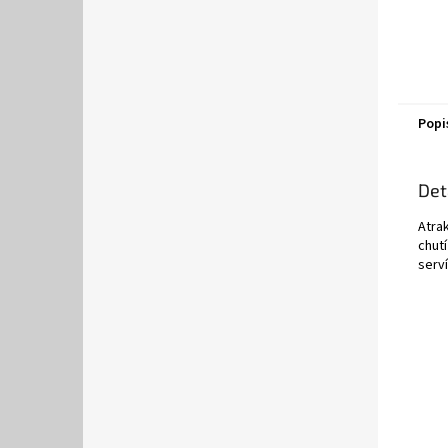
Popi
Det
Atrak
chut
serví