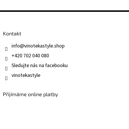
Z
á
p
a
Kontakt
t
í
info
@
vinotekastyle.shop
+420 702 040 080
Sledujte nás na facebooku
vinotekastyle
Přijímáme online platby