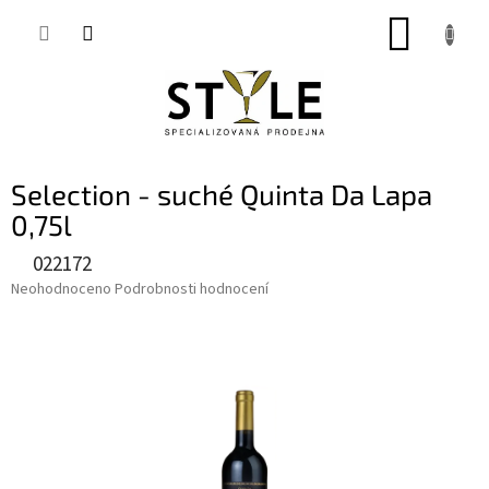
Přejít
NÁKUP
na
obsah
KOŠÍK
Selection - suché Quinta Da Lapa
0,75l
022172
Průměrné
Neohodnoceno
Podrobnosti hodnocení
hodnocení
produktu
je
0,0
z
5
hvězdiček.