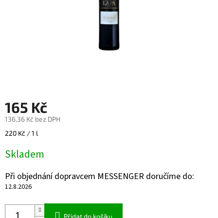
165 Kč
136,36 Kč bez DPH
Měrná
220 Kč / 1 l
cena:
Skladem
Při objednání dopravcem MESSENGER doručíme do:
12.8.2026
Přidat do košíku