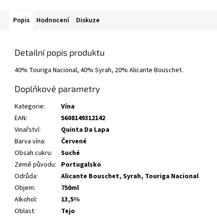
Popis
Hodnocení
Diskuze
Detailní popis produktu
40% Touriga Nacional, 40% Syrah, 20% Alicante Bouschet.
Doplňkové parametry
Kategorie
:
Vína
EAN
:
5608149312142
Vinařství
:
Quinta Da Lapa
Barva vína
:
Červené
Obsah cukru
:
Suché
Země původu
:
Portugalsko
Odrůda
:
Alicante Bouschet
,
Syrah
,
Touriga Nacional
Objem
:
750ml
Alkohol
:
13,5%
Oblast
:
Tejo