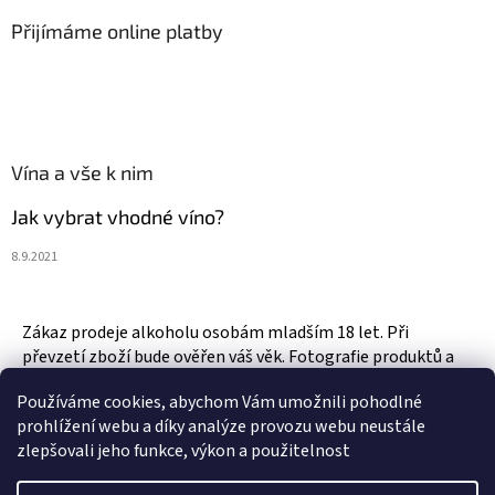
Přijímáme online platby
Vína a vše k nim
Jak vybrat vhodné víno?
8.9.2021
Zákaz prodeje alkoholu osobám mladším 18 let. Při
převzetí zboží bude ověřen váš věk. Fotografie produktů a
zboží jsou ilustrativní.
Používáme cookies, abychom Vám umožnili pohodlné
prohlížení webu a díky analýze provozu webu neustále
zlepšovali jeho funkce, výkon a použitelnost
Vytvořil Shoptet