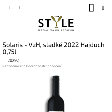
Přejít
NÁKUP
na
obsah
KOŠÍK
Solaris - VzH, sladké 2022 Hajduch
0,75l
20292
Průměrné
Neohodnoceno
Podrobnosti hodnocení
hodnocení
produktu
je
0,0
z
5
hvězdiček.