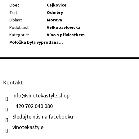
Obec
:
Čejkovice
Trať
:
Odměry
Oblast
:
Morava
Podoblast
:
Velkopavlovická
Kategorie
:
Víno s přívlastkem
Položka byla vyprodána…
Z
á
p
a
Kontakt
t
í
info
@
vinotekastyle.shop
+420 702 040 080
Sledujte nás na facebooku
vinotekastyle