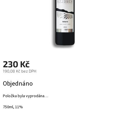
230 Kč
190,08 Kč bez DPH
Měrná
Objednáno
cena:
Položka byla vyprodána…
750ml, 11%