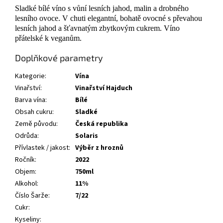
Sladké bílé víno s vůní lesních jahod, malin a drobného
lesního ovoce. V chuti elegantní, bohatě ovocné s převahou
lesních jahod a šťavnatým zbytkovým cukrem. Víno
přátelské k veganům.
Doplňkové parametry
Kategorie
:
Vína
Vinařství
:
Vinařství Hajduch
Barva vína
:
Bílé
Obsah cukru
:
Sladké
Země původu
:
Česká republika
Odrůda
:
Solaris
Přívlastek / jakost
:
Výběr z hroznů
Ročník
:
2022
Objem
:
750ml
Alkohol
:
11%
Číslo Šarže
:
7/22
Cukr
:
Kyseliny
: