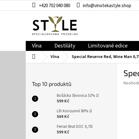
Přejít
+420 702 040 080
info@vinotekastyle.shop
na
obsah
Vína
Destiláty
Limitované edice
Domů
Vína
Special Reserve Red, Wine Man 0,7
P
Spec
o
s
Průměr
Neohod
Top 10 produktů
t
hodnoce
r
produkt
Bošácka Slivovica 52% 1l
a
je
599 Kč
0,0
n
Líh Konzumní 80% 1l
z
n
569 Kč
5
í
hvězdič
Ferrari Brut DOC 0,75l
p
599 Kč
a