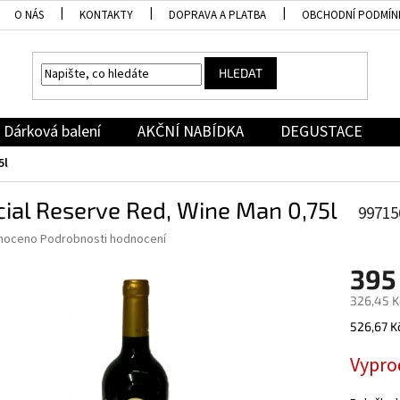
O NÁS
KONTAKTY
DOPRAVA A PLATBA
OBCHODNÍ PODMÍN
HLEDAT
Dárková balení
AKČNÍ NABÍDKA
DEGUSTACE
5l
ial Reserve Red, Wine Man 0,75l
99715
né
noceno
Podrobnosti hodnocení
ní
395
u
326,45 K
Měrná
526,67 Kč
cena:
ek.
Vypro