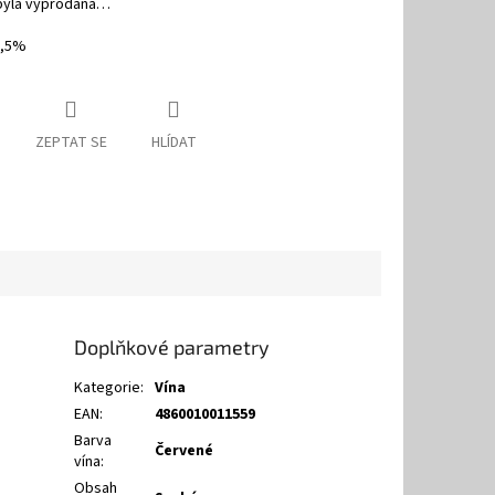
byla vyprodána…
3,5%
ZEPTAT SE
HLÍDAT
Doplňkové parametry
Kategorie
:
Vína
EAN
:
4860010011559
Barva
Červené
vína
:
Obsah