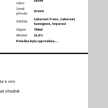
Suché
cukru
:
Země
Gruzie
původu
:
Cabernet Franc
,
Cabernet
Odrůda
:
Sauvignon
,
Separavi
Objem
:
750ml
Alkohol
:
13,5%
Položka byla vyprodána…
še k nim
rat vhodné