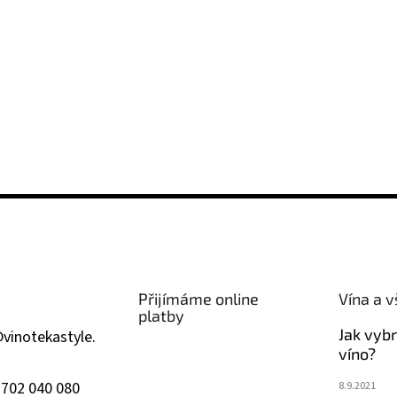
Přijímáme online
Vína a v
platby
Jak vyb
@
vinotekastyle.
víno?
 702 040 080
8.9.2021