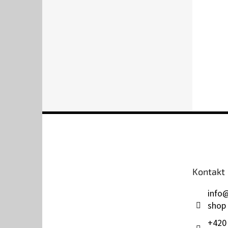
Z
á
p
a
t
Kontakt
í
info
shop
+420