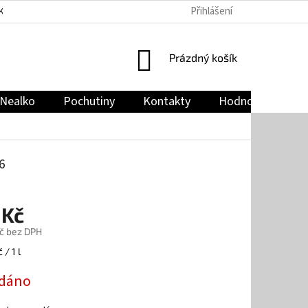
Přihlášení
KY
PODMÍNKY OCHRANY OSOBNÍCH ÚDAJŮ
JAK NAKUPOVAT
NÁKUPNÍ
Prázdný košík
KOŠÍK
Nealko
Pochutiny
Kontakty
Hodnocení obch
6
 Kč
č bez DPH
 / 1 l
dáno