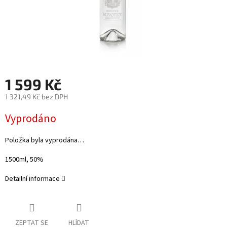
1 599 Kč
1 321,49 Kč bez DPH
Měrná
Vyprodáno
cena:
Položka byla vyprodána…
1500ml, 50%
Detailní informace
ZEPTAT SE
HLÍDAT