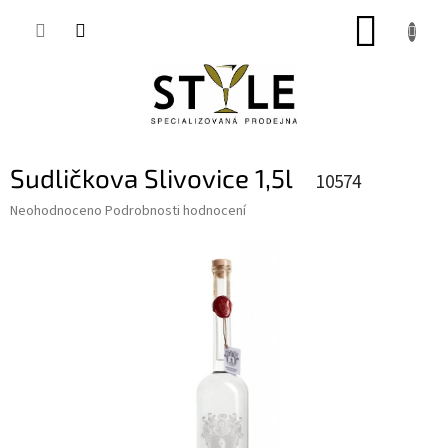
Přejít
NÁKUP
na
obsah
KOŠÍK
Sudličkova Slivovice 1,5l
10574
Průměrné
Neohodnoceno
Podrobnosti hodnocení
hodnocení
produktu
je
0,0
z
5
hvězdiček.