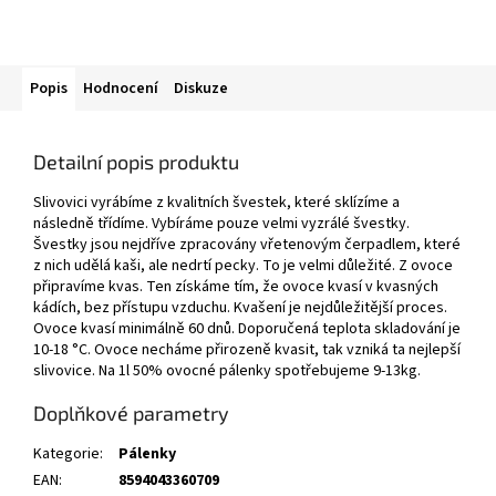
Popis
Hodnocení
Diskuze
Detailní popis produktu
Slivovici vyrábíme z kvalitních švestek, které sklízíme a
následně třídíme. Vybíráme pouze velmi vyzrálé švestky.
Švestky jsou nejdříve zpracovány vřetenovým čerpadlem, které
z nich udělá kaši, ale nedrtí pecky. To je velmi důležité. Z ovoce
připravíme kvas. Ten získáme tím, že ovoce kvasí v kvasných
kádích, bez přístupu vzduchu. Kvašení je nejdůležitější proces.
Ovoce kvasí minimálně 60 dnů. Doporučená teplota skladování je
10-18 °C. Ovoce necháme přirozeně kvasit, tak vzniká ta nejlepší
slivovice. Na 1l 50% ovocné pálenky spotřebujeme 9-13kg.
Doplňkové parametry
Kategorie
:
Pálenky
EAN
:
8594043360709