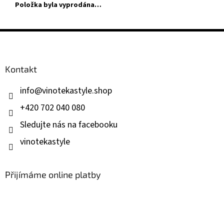
Položka byla vyprodána…
Z
á
p
a
Kontakt
t
í
info
@
vinotekastyle.shop
+420 702 040 080
Sledujte nás na facebooku
vinotekastyle
Přijímáme online platby