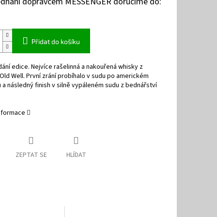
jednání dopravcem MESSENGER doručíme do:
Přidat do košíku
ání edice. Nejvíce rašelinná a nakouřená whisky z
 Old Well. První zrání probíhalo v sudu po americkém
a následný finish v silně vypáleném sudu z bednářství
informace
ZEPTAT SE
HLÍDAT