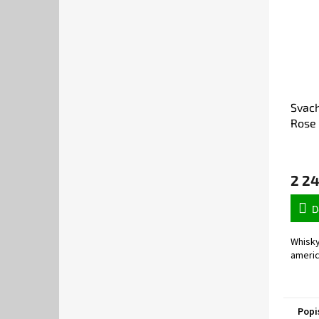
Svach
Rose 
2 24
D
Whisky
americ
Popi