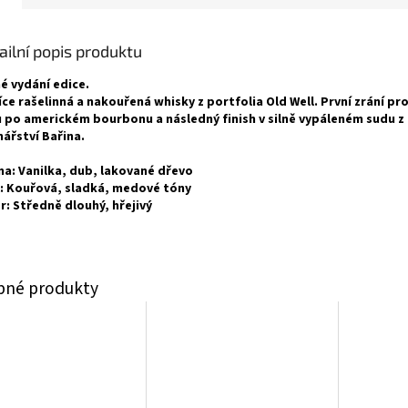
ailní popis produktu
é vydání edice.
íce rašelinná a nakouřená whisky z portfolia Old Well. První zrání pr
 po americkém bourbonu a následný finish v silně vypáleném sudu z
ářství Bařina.
a: Vanilka, dub, lakované dřevo
: Kouřová, sladká, medové tóny
r: Středně dlouhý, hřejivý