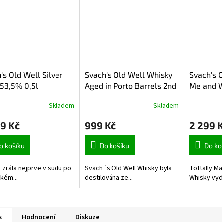
's Old Well Silver
Svach's Old Well Whisky
Svach's 
53,5% 0,5l
Aged in Porto Barrels 2nd
Me and 
Release 46,3% 0,5l
50,8% 0,
Skladem
Skladem
9 Kč
999 Kč
2 299 
o košíku
Do košíku
Do ko
 zrála nejprve v sudu po
Svach´s Old Well Whisky byla
Tottally Ma
kém...
destilována ze...
Whisky vyda
s
Hodnocení
Diskuze