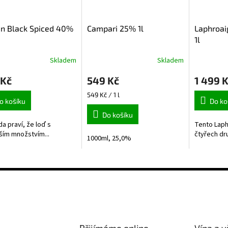
n Black Spiced 40%
Campari 25% 1l
Laphroai
1l
Skladem
Skladem
 Kč
549 Kč
1 499 
Měrná
549 Kč / 1 l
o košíku
Do ko
cena:
Do košíku
a praví, že loď s
Tento Laph
ším množstvím...
čtyřech dru
1000ml, 25,0%