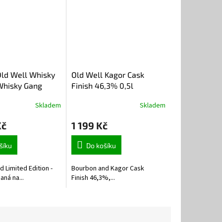
Old Well Whisky
Old Well Kagor Cask
Whisky Gang
Finish 46,3% 0,5l
5l
Skladem
Skladem
Kč
1 199 Kč
šíku
Do košíku
d Limited Edition -
Bourbon and Kagor Cask
ná na...
Finish 46,3%,...