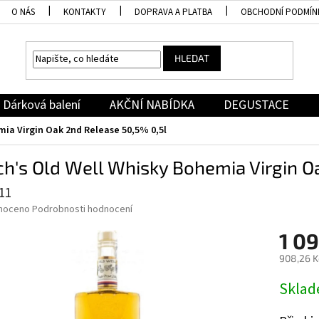
O NÁS
KONTAKTY
DOPRAVA A PLATBA
OBCHODNÍ PODMÍN
HLEDAT
Dárková balení
AKČNÍ NABÍDKA
DEGUSTACE
mia Virgin Oak 2nd Release 50,5% 0,5l
h's Old Well Whisky Bohemia Virgin O
11
né
noceno
Podrobnosti hodnocení
ní
1 09
u
908,26 K
Měrná
Skla
cena:
ek.