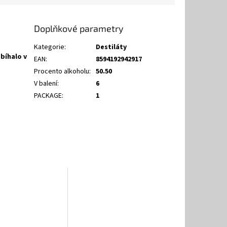
Doplňkové parametry
Kategorie
:
Destiláty
obíhalo v
EAN
:
8594192942917
Procento alkoholu
:
50.50
V balení
:
6
PACKAGE
:
1