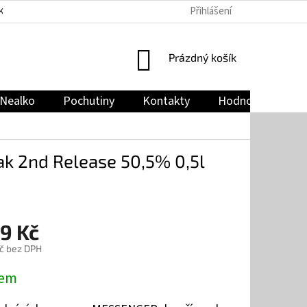
Přihlášení
KY
PODMÍNKY OCHRANY OSOBNÍCH ÚDAJŮ
JAK NAKUPOVAT
NÁKUPNÍ
Prázdný košík
KOŠÍK
Nealko
Pochutiny
Kontakty
Hodnocení obch
ak 2nd Release 50,5% 0,5l
9 Kč
č bez DPH
dem