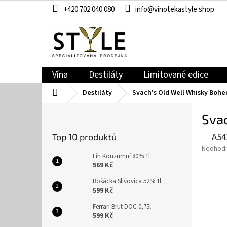
Přejít
+420 702 040 080
info@vinotekastyle.shop
na
obsah
Vína
Destiláty
Limitované edice
Domů
Destiláty
Svach's Old Well Whisky Bohe
P
Svac
o
s
A54
Top 10 produktů
t
Průměr
Neohod
r
Líh Konzumní 80% 1l
hodnoce
a
569 Kč
produkt
n
je
Bošácka Slivovica 52% 1l
n
0,0
599 Kč
í
z
5
Ferrari Brut DOC 0,75l
p
599 Kč
hvězdič
a