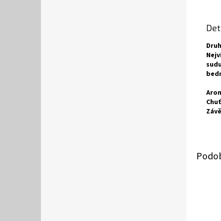
Det
Druh
Nejv
sudu
bedn
Arom
Chuť
Závě