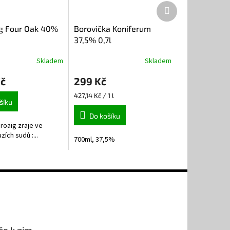
Další
produkt
g Four Oak 40%
Borovička Koniferum
37,5% 0,7l
Skladem
Skladem
Kč
299 Kč
Měrná
427,14 Kč / 1 l
šíku
cena:
Do košíku
roaig zraje ve
zích sudů :...
700ml, 37,5%