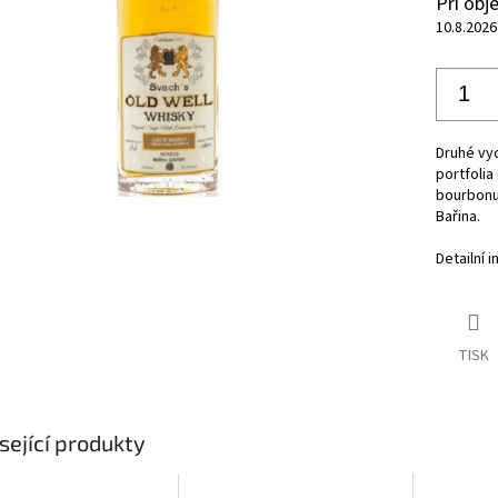
Při ob
10.8.2026
Druhé vyd
portfolia
bourbonu 
Bařina.
Detailní 
TISK
sející produkty