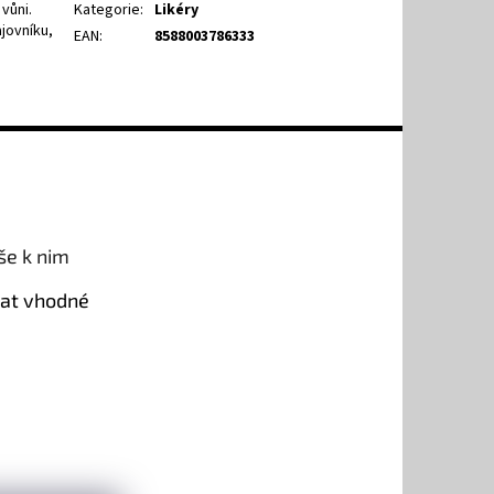
vůni.
Kategorie
:
Likéry
ajovníku,
EAN
:
8588003786333
še k nim
rat vhodné