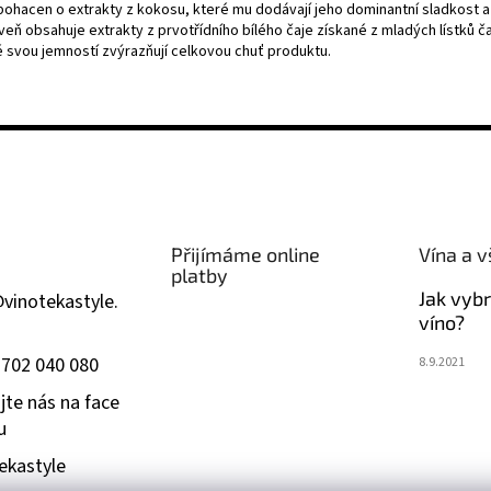
bohacen o extrakty z kokosu, které mu dodávají jeho dominantní sladkost a 
eň obsahuje extrakty z prvotřídního bílého čaje získané z mladých lístků č
é svou jemností zvýrazňují celkovou chuť produktu.
Přijímáme online
Vína a v
platby
Jak vyb
@
vinotekastyle.
víno?
 702 040 080
8.9.2021
jte nás na face
u
ekastyle