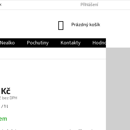
Přihlášení
KY
PODMÍNKY OCHRANY OSOBNÍCH ÚDAJŮ
JAK NAKUPOVAT
NÁKUPNÍ
Prázdný košík
KOŠÍK
Nealko
Pochutiny
Kontakty
Hodnocení obch
 Kč
č bez DPH
/ 1 l
dem