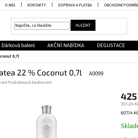
O NÁS
KONTAKTY
DOPRAVA A PLATBA
OBCHODNÍ PODMÍN
HLEDAT
Dárková balení
AKČNÍ NABÍDKA
DEGUSTACE
conut 0,7l
atea 22 % Coconut 0,7l
A0099
né
cení
Podrobnosti hodnocení
ní
425
u
351,24 K
Měrná
607,14 Kč 
cena:
ek.
Skla