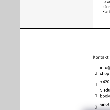
Je o
Zárov
kter
Z
á
p
a
t
Kontakt
í
info
shop
+420
Sledu
book
vinot