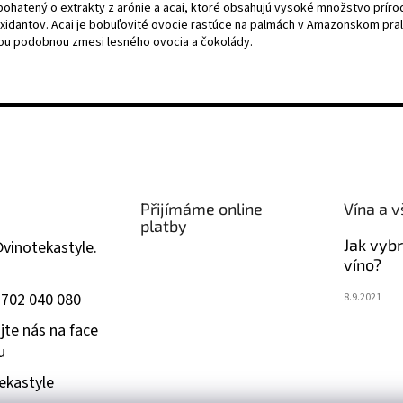
bohatený o extrakty z arónie a acai, ktoré obsahujú vysoké množstvo prír
oxidantov. Acai je bobuľovité ovocie rastúce na palmách v Amazonskom pra
ou podobnou zmesi lesného ovocia a čokolády.
Přijímáme online
Vína a v
platby
Jak vyb
@
vinotekastyle.
víno?
 702 040 080
8.9.2021
jte nás na face
u
ekastyle