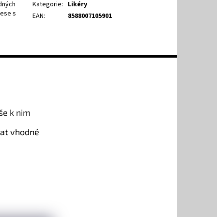
odných
Kategorie
:
Likéry
lese s
EAN
:
8588007105901
še k nim
rat vhodné