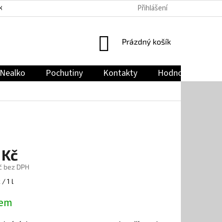
Přihlášení
KY
PODMÍNKY OCHRANY OSOBNÍCH ÚDAJŮ
JAK NAKUPOVAT
NÁKUPNÍ
Prázdný košík
KOŠÍK
Nealko
Pochutiny
Kontakty
Hodnocení obch
 Kč
č bez DPH
/ 1 l
dem