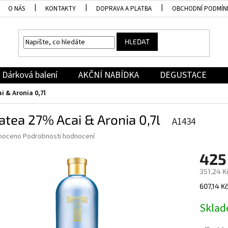
O NÁS
KONTAKTY
DOPRAVA A PLATBA
OBCHODNÍ PODMÍN
HLEDAT
Dárková balení
AKČNÍ NABÍDKA
DEGUSTACE
i & Aronia 0,7l
atea 27% Acai & Aronia 0,7l
A1434
né
noceno
Podrobnosti hodnocení
ní
425
u
351,24 K
Měrná
607,14 Kč 
cena:
ek.
Skla