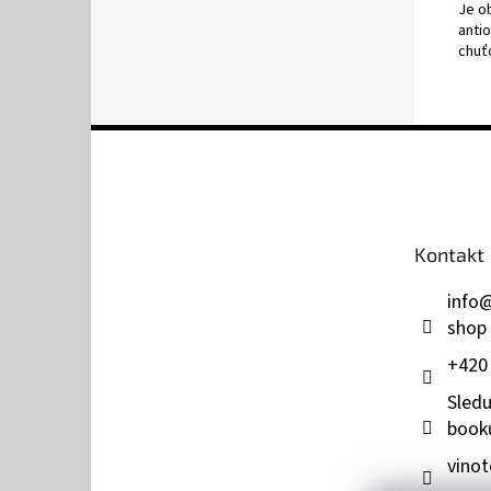
Je o
anti
chuť
Z
á
p
a
t
Kontakt
í
info
shop
+420
Sledu
book
vinot