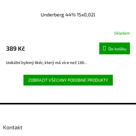
Underberg 44% 15x0,02l
Skladem
Průměrné
hodnocení
produktu
389 Kč
Do košíku
je
5,0
Unikátní bylinný likér, který má více než 160...
z
5
hvězdiček.
ZOBRAZIT VŠECHNY PODOBNÉ PRODUKTY
Z
á
p
a
Kontakt
t