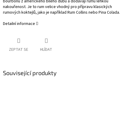
bourbonu z amerického bílého dubu a dodávají rumu lehkou
nakouřenost. Je to rum velice vhodný pro přípravu klasických
rumových koktejlů, jako je například Rum Collins nebo Pina Colada.
Detailní informace
ZEPTAT SE
HLÍDAT
Související produkty