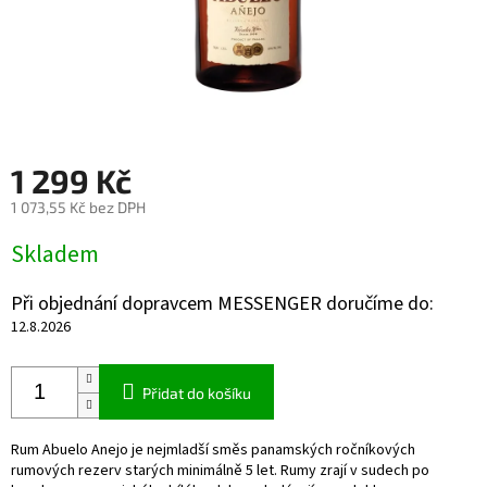
1 299 Kč
1 073,55 Kč bez DPH
Měrná
Skladem
cena:
Při objednání dopravcem MESSENGER doručíme do:
12.8.2026
Přidat do košíku
Rum Abuelo Anejo je nejmladší směs panamských ročníkových
rumových rezerv starých minimálně 5 let. Rumy zrají v sudech po