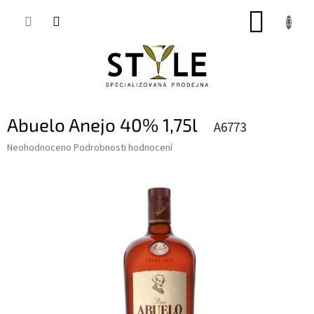
Přejít
NÁKUP
na
obsah
KOŠÍK
Abuelo Anejo 40% 1,75l
A6773
Průměrné
Neohodnoceno
Podrobnosti hodnocení
hodnocení
produktu
je
0,0
z
5
hvězdiček.