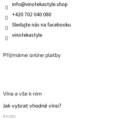
í
info
@
vinotekastyle.shop
+420 702 040 080
Sledujte nás na facebooku
vinotekastyle
Přijímáme online platby
Vína a vše k nim
Jak vybrat vhodné víno?
8.9.2021