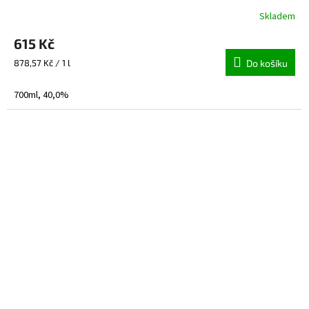
Skladem
615 Kč
Měrná
878,57 Kč / 1 l
Do košíku
cena:
700ml, 40,0%