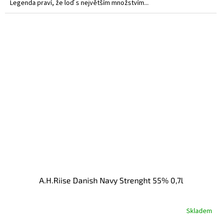
Legenda praví, že loď s největším množstvím...
A.H.Riise Danish Navy Strenght 55% 0,7l
Skladem
Průměrné
hodnocení