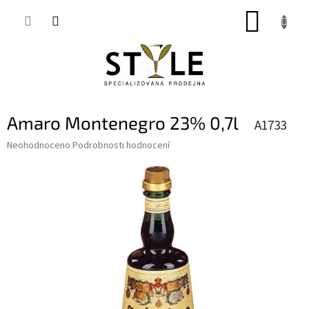
Přejít
NÁKUP
na
obsah
KOŠÍK
Amaro Montenegro 23% 0,7l
A1733
Průměrné
Neohodnoceno
Podrobnosti hodnocení
hodnocení
produktu
je
0,0
z
5
hvězdiček.