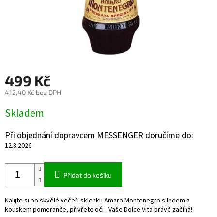
499 Kč
412,40 Kč bez DPH
Měrná
Skladem
cena:
Při objednání dopravcem MESSENGER doručíme do:
12.8.2026
Přidat do košíku
Nalijte si po skvělé večeři sklenku Amaro Montenegro s ledem a
kouskem pomeranče, přivřete oči - Vaše Dolce Vita právě začíná!