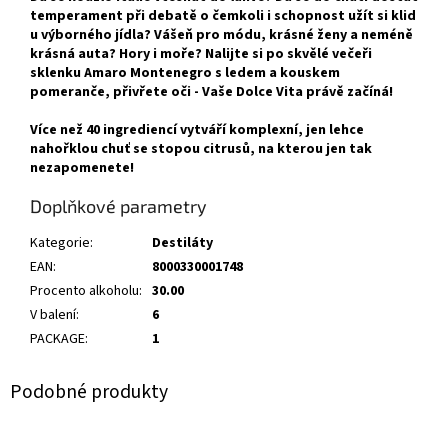
temperament při debatě o čemkoli i schopnost užít si klid
u výborného jídla? Vášeň pro módu, krásné ženy a neméně
krásná auta? Hory i moře? Nalijte si po skvělé večeři
sklenku Amaro Montenegro s ledem a kouskem
pomeranče, přivřete oči - Vaše Dolce Vita právě začíná!
Více než 40 ingrediencí vytváří komplexní, jen lehce
nahořklou chuť se stopou citrusů, na kterou jen tak
nezapomenete!
Doplňkové parametry
Kategorie
:
Destiláty
EAN
:
8000330001748
Procento alkoholu
:
30.00
V balení
:
6
PACKAGE
:
1