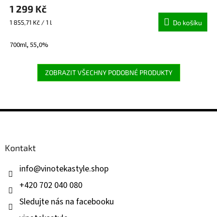
1 299 Kč
produktu
je
Měrná
1 855,71 Kč / 1 l
Do košíku
5,0
cena:
z
700ml, 55,0%
5
hvězdiček.
ZOBRAZIT VŠECHNY PODOBNÉ PRODUKTY
Z
á
p
a
Kontakt
t
í
info
@
vinotekastyle.shop
+420 702 040 080
Sledujte nás na facebooku