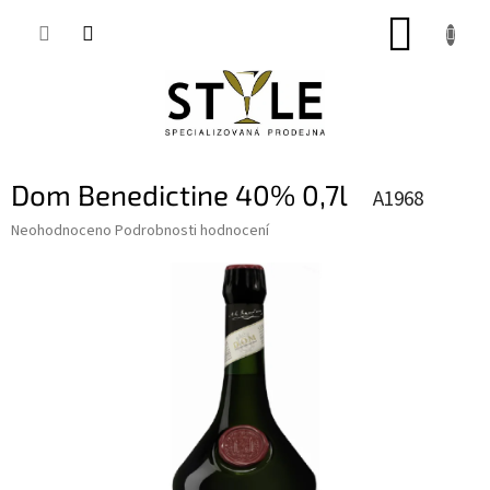
Přejít
NÁKUP
na
obsah
KOŠÍK
Dom Benedictine 40% 0,7l
A1968
Průměrné
Neohodnoceno
Podrobnosti hodnocení
hodnocení
produktu
je
0,0
z
5
hvězdiček.