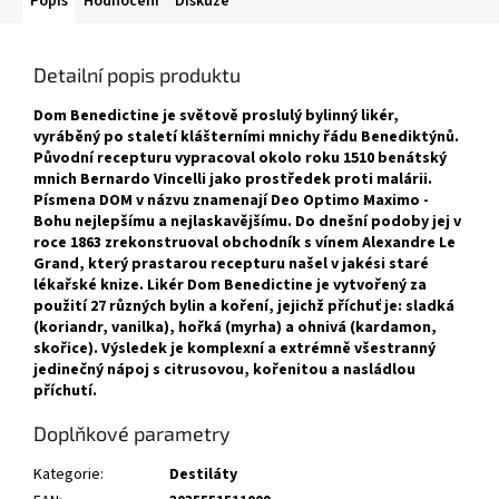
Popis
Hodnocení
Diskuze
Detailní popis produktu
Dom Benedictine je světově proslulý bylinný likér,
vyráběný po staletí klášterními mnichy řádu Benediktýnů.
Původní recepturu vypracoval okolo roku 1510 benátský
mnich Bernardo Vincelli jako prostředek proti malárii.
Písmena DOM v názvu znamenají Deo Optimo Maximo -
Bohu nejlepšímu a nejlaskavějšímu. Do dnešní podoby jej v
roce 1863 zrekonstruoval obchodník s vínem Alexandre Le
Grand, který prastarou recepturu našel v jakési staré
lékařské knize. Likér Dom Benedictine je vytvořený za
použití 27 různých bylin a koření, jejichž příchuť je: sladká
(koriandr, vanilka), hořká (myrha) a ohnivá (kardamon,
skořice). Výsledek je komplexní a extrémně všestranný
jedinečný nápoj s citrusovou, kořenitou a nasládlou
příchutí.
Doplňkové parametry
Kategorie
:
Destiláty