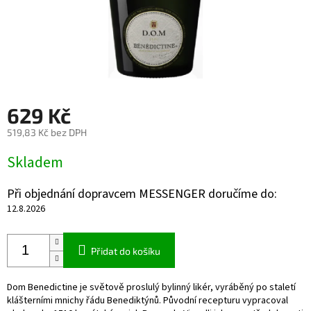
629 Kč
519,83 Kč bez DPH
Měrná
Skladem
cena:
Při objednání dopravcem MESSENGER doručíme do:
12.8.2026
Přidat do košíku
Dom Benedictine je světově proslulý bylinný likér, vyráběný po staletí
klášterními mnichy řádu Benediktýnů. Původní recepturu vypracoval