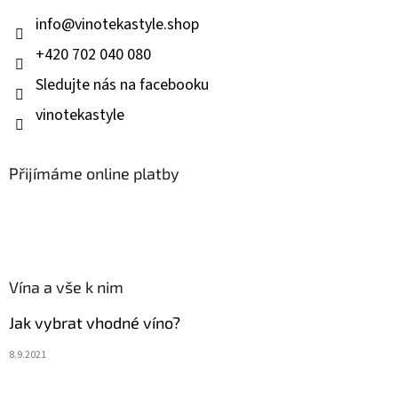
t
í
info
@
vinotekastyle.shop
+420 702 040 080
Sledujte nás na facebooku
vinotekastyle
Přijímáme online platby
Vína a vše k nim
Jak vybrat vhodné víno?
8.9.2021