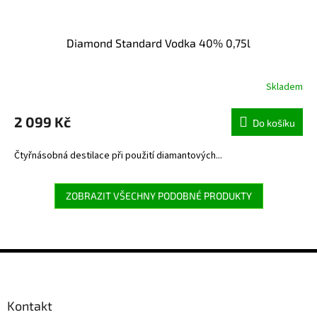
Diamond Standard Vodka 40% 0,75l
Skladem
2 099 Kč
Do košíku
Čtyřnásobná destilace při použití diamantových...
ZOBRAZIT VŠECHNY PODOBNÉ PRODUKTY
Z
á
p
a
Kontakt