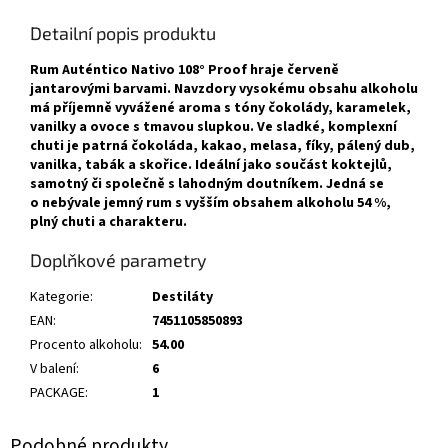
Detailní popis produktu
Rum Auténtico Nativo 108° Proof hraje červeně
jantarovými barvami. Navzdory vysokému obsahu alkoholu
má příjemně vyvážené aroma s tóny čokolády, karamelek,
vanilky a ovoce s tmavou slupkou. Ve sladké, komplexní
chuti je patrná čokoláda, kakao, melasa, fíky, pálený dub,
vanilka, tabák a skořice. Ideální jako součást koktejlů,
samotný či společně s lahodným doutníkem. Jedná se
o nebývale jemný rum s vyšším obsahem alkoholu 54 %,
plný chuti a charakteru.
Doplňkové parametry
Kategorie
:
Destiláty
EAN
:
7451105850893
Procento alkoholu
:
54.00
V balení
:
6
PACKAGE
:
1