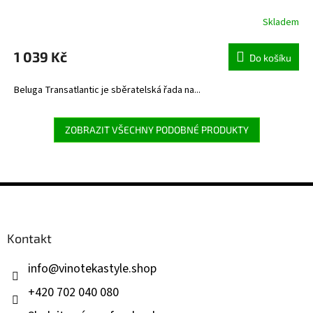
Skladem
1 039 Kč
Do košíku
Beluga Transatlantic je sběratelská řada na...
ZOBRAZIT VŠECHNY PODOBNÉ PRODUKTY
Z
á
p
a
Kontakt
t
í
info
@
vinotekastyle.shop
+420 702 040 080