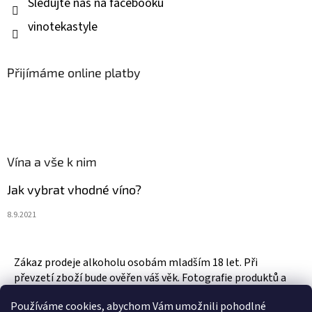
Sledujte nás na facebooku
vinotekastyle
Přijímáme online platby
Vína a vše k nim
Jak vybrat vhodné víno?
8.9.2021
Zákaz prodeje alkoholu osobám mladším 18 let. Při
převzetí zboží bude ověřen váš věk. Fotografie produktů a
zboží jsou ilustrativní.
Používáme cookies, abychom Vám umožnili pohodlné