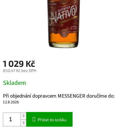
1 029 Kč
850,41 Kč bez DPH
Měrná
Skladem
cena:
Při objednání dopravcem MESSENGER doručíme do:
12.8.2026
Přidat do košíku