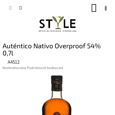
Přejít
NÁKUP
na
obsah
KOŠÍK
Auténtico Nativo Overproof 54%
0,7l
A4512
Průměrné
Neohodnoceno
Podrobnosti hodnocení
hodnocení
produktu
je
0,0
z
5
hvězdiček.