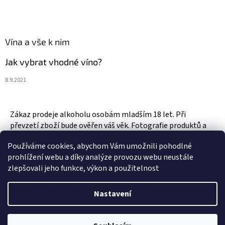
Vína a vše k nim
Jak vybrat vhodné víno?
8.9.2021
Zákaz prodeje alkoholu osobám mladším 18 let. Při
převzetí zboží bude ověřen váš věk. Fotografie produktů a
zboží jsou ilustrativní.
Používáme cookies, abychom Vám umožnili pohodlné
prohlížení webu a díky analýze provozu webu neustále
zlepšovali jeho funkce, výkon a použitelnost
Vytvořil Shoptet
Nastavení
Copyright 2026
Vinotéka & Alkotéka Style
. Všechna práva