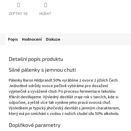
ZEPTAT SE
HLÍDAT
Popis
Hodnocení
Diskuze
Detailní popis produktu
Silné pálenky s jemnou chutí
Pálenky Baron Hildprandt 50% vyrábíme z ovoce z jižních Čech.
Jednotlivé odrůdy ovoce pečlivě vybíráme pro dosažení
výjimečné a vyvážené chuti. Po procesu fermentace tekutinu
třikrát destilujeme. Výsledný destilát zraje rok v tancích, kde si
odpočine, a ještě více tak vynikne jeho pravá ovocná chuť.
Výsledkem je typický jihočeský destilát s jemným charakterem,
který má po smíchání s vodou z našich studní sílu 50% alkoholu.
Doplňkové parametry