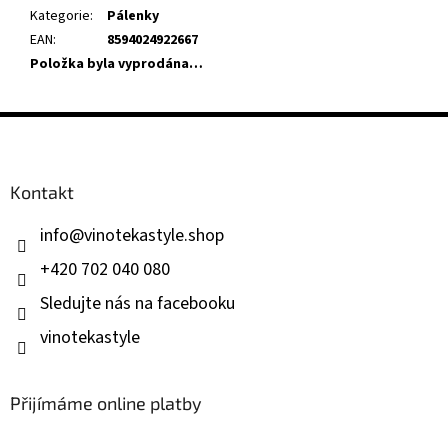
Kategorie
:
Pálenky
EAN
:
8594024922667
Položka byla vyprodána…
Z
á
p
a
Kontakt
t
í
info
@
vinotekastyle.shop
+420 702 040 080
Sledujte nás na facebooku
vinotekastyle
Přijímáme online platby