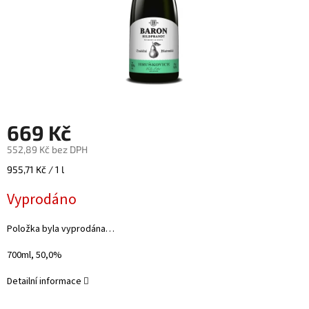
669 Kč
552,89 Kč bez DPH
Měrná
955,71 Kč / 1 l
cena:
Vyprodáno
Položka byla vyprodána…
700ml, 50,0%
Detailní informace