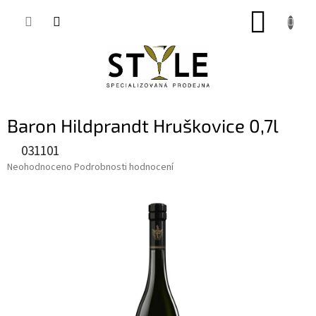
Přejít
NÁKUP
na
obsah
KOŠÍK
Baron Hildprandt Hruškovice 0,7l
031101
Průměrné
Neohodnoceno
Podrobnosti hodnocení
hodnocení
produktu
je
0,0
z
5
hvězdiček.