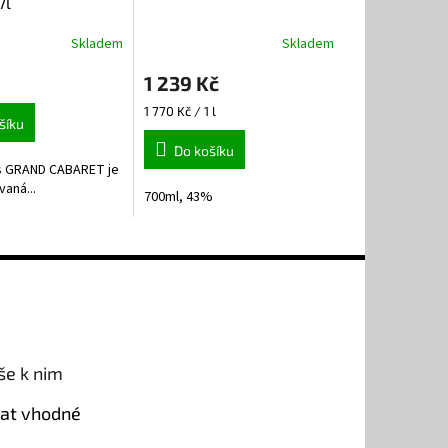
7l
Skladem
Skladem
1 239 Kč
Měrná
1 770 Kč / 1 l
šíku
cena:
Do košíku
s GRAND CABARET je
vaná...
700ml, 43%
še k nim
rat vhodné