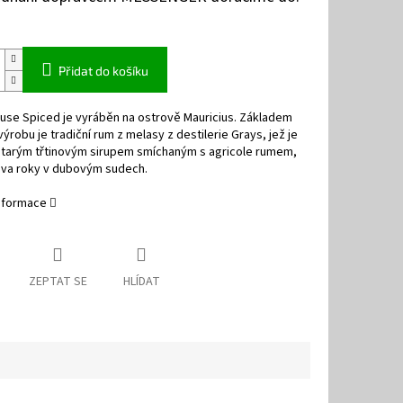
Přidat do košíku
use Spiced je vyráběn na ostrově Mauricius. Základem
výrobu je tradiční rum z melasy z destilerie Grays, jež je
starým třtinovým sirupem smíchaným s agricole rumem,
 dva roky v dubovým sudech.
informace
ZEPTAT SE
HLÍDAT