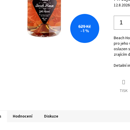
12.8.2026
629 Kč
–1 %
Beach Ho
pro jeho 
oslazen 
zrajícím
Detailní 
TISK
s
Hodnocení
Diskuze