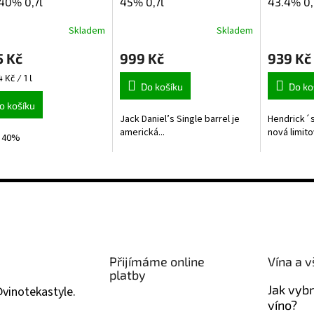
40% 0,7l
45% 0,7l
43.4% 0,
Skladem
Skladem
rné
cení
5 Kč
999 Kč
939 Kč
ktu
4 Kč / 1 l
Do košíku
Do ko
o košíku
Jack Daniel’s Single barrel je
Hendrick´
ček.
americká...
nová limito
, 40%
Přijímáme online
Vína a v
platby
Jak vyb
@
vinotekastyle.
víno?