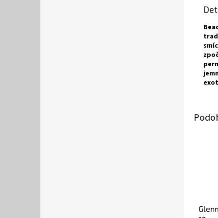
Det
Beac
trad
smíc
zpoč
pern
jemn
exot
Glenm