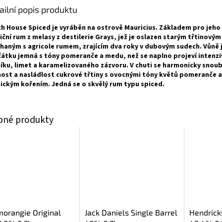
ailní popis produktu
h House Spiced je vyráběn na ostrově Mauricius. Základem pro jeho 
iční rum z melasy z destilerie Grays, jež je oslazen starým třtinový
haným s agricole rumem, zrajícím dva roky v dubovým sudech. Vůně 
átku jemná s tóny pomeranče a medu, než se naplno projeví intenzi
íku, limet a karamelizovaného zázvoru. V chuti se harmonicky snoub
ost a nasládlost cukrové třtiny s ovocnými tóny květů pomeranče a
ickým kořením. Jedná se o skvělý rum typu spiced.
orangie Original
Jack Daniels Single Barrel
Hendrick