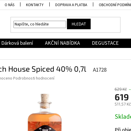
O NÁS
KONTAKTY
DOPRAVA A PLATBA
OBCHODNÍ PODMÍN
HLEDAT
Dárková balení
AKČNÍ NABÍDKA
DEGUSTACE
ch House Spiced 40% 0,7l
A1728
né
noceno
Podrobnosti hodnocení
ní
u
629 Kč
–
619
511,57 K
Měrná
Skla
ek.
cena:
Při ob