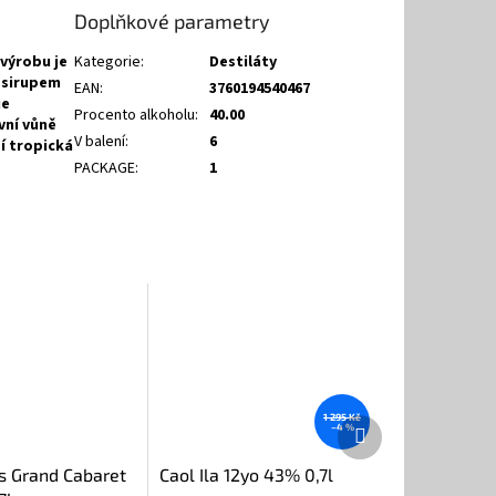
Doplňkové parametry
výrobu je
Kategorie
:
Destiláty
m sirupem
EAN
:
3760194540467
je
Procento alkoholu
:
40.00
vní vůně
V balení
:
6
í tropická
PACKAGE
:
1
1 295 Kč
Další
–4 %
produkt
s Grand Cabaret
Caol Ila 12yo 43% 0,7l