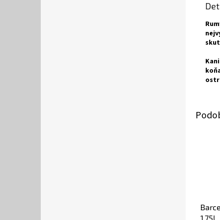
Det
Rumy
nejv
skut
Kani
koňa
ostr
Barce
1,75l