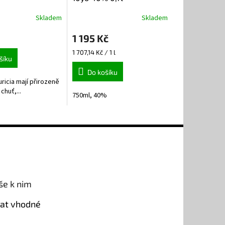
Skladem
Skladem
Průměrné
hodnocení
1 195 Kč
produktu
je
Měrná
1 707,14 Kč / 1 l
5,0
šíku
cena:
z
Do košíku
5
ricia mají přirozeně
hvězdiček.
huť,...
750ml, 40%
še k nim
rat vhodné