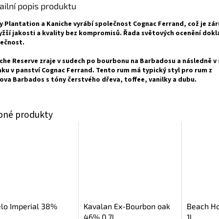
ailní popis produktu
 Plantation a Kaniche vyrábí společnost Cognac Ferrand, což je zá
yžší jakosti a kvality bez kompromisů. Řada světových ocenění dokl
ečnost.
che Reserve zraje v sudech po bourbonu na Barbadosu a následně v
ku v panství Cognac Ferrand. Tento rum má typický styl pro rum z
ova Barbados s tóny čerstvého dřeva, toffee, vanilky a dubu.
lo Imperial 38%
Kavalan Ex-Bourbon oak
Beach H
46% 0,7l
1l