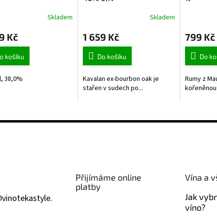
Skladem
Skladem
9 Kč
1 659 Kč
799 Kč
o košíku
Do košíku
Do ko
l, 38,0%
Kavalan ex-bourbon oak je
Rumy z Mau
stařen v sudech po...
kořeněnou c
Přijímáme online
Vína a v
platby
Jak vyb
@
vinotekastyle.
víno?