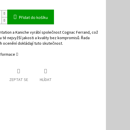
Přidat do košíku
tation a Kaniche vyrábí společnost Cognac Ferrand, což
u té nejvyžší jakosti a kvality bez kompromisů. Řada
 ocenění dokládají tuto skutečnost.
informace
ZEPTAT SE
HLÍDAT