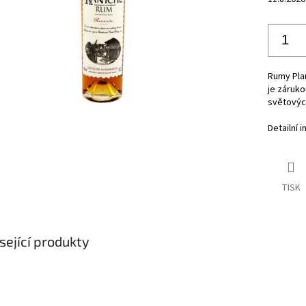
Rumy Plan
je záruko
světových
Detailní 
TISK
sející produkty