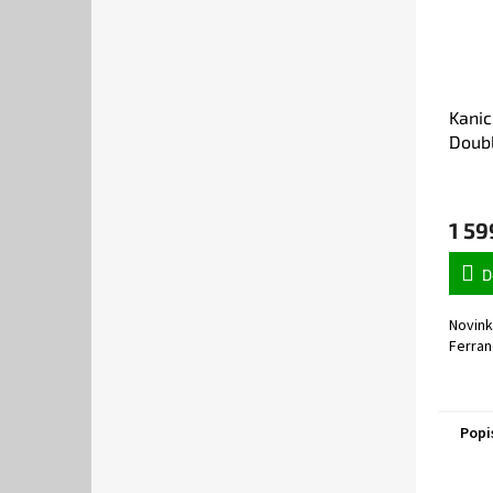
Kanic
Doub
1 59
D
Novink
Ferran
Popi