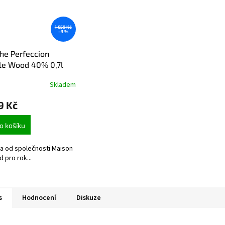
1 659 Kč
–3 %
he Perfeccion
le Wood 40% 0,7l
Skladem
9 Kč
o košíku
a od společnosti Maison
d pro rok...
s
Hodnocení
Diskuze