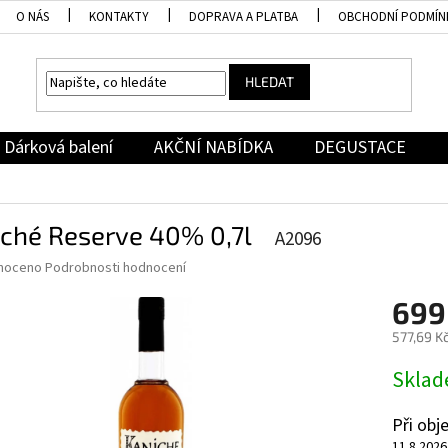
O NÁS
KONTAKTY
DOPRAVA A PLATBA
OBCHODNÍ PODMÍN
HLEDAT
Dárková balení
AKČNÍ NABÍDKA
DEGUSTACE
iché Reserve 40% 0,7l
A2096
né
noceno
Podrobnosti hodnocení
ní
699
u
577,69 K
Měrná
Skla
cena:
ek.
Při ob
11.8.2026