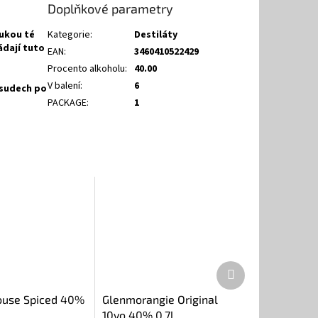
Doplňkové parametry
rukou té
Kategorie
:
Destiláty
ádají tuto
EAN
:
3460410522429
Procento alkoholu
:
40.00
V balení
:
6
 sudech po
PACKAGE
:
1
Další
produkt
ouse Spiced 40%
Glenmorangie Original
10yo 40% 0,7l