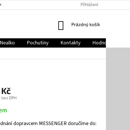
Přihlášení
KY
PODMÍNKY OCHRANY OSOBNÍCH ÚDAJŮ
JAK NAKUPOVAT
NÁKUPNÍ
Prázdný košík
KOŠÍK
Nealko
Pochutiny
Kontakty
Hodnocení obch
 Kč
č bez DPH
dem
jednání dopravcem MESSENGER doručíme do: