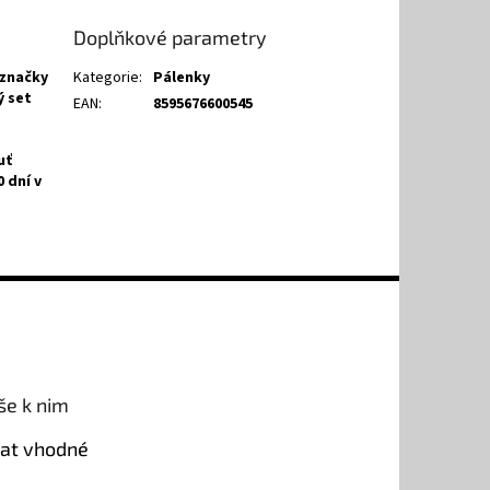
Doplňkové parametry
 značky
Kategorie
:
Pálenky
ý set
EAN
:
8595676600545
uť
 dní v
še k nim
rat vhodné