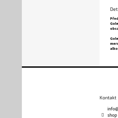
Det
Před
Gole
obsa
Gole
meru
alko
Z
á
p
a
t
Kontakt
í
info
shop