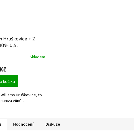
 Hruškovice + 2
40% 0,5l
Skladem
 Kč
o košíku
Williams Hruškovice, to
manivá vůně...
s
Hodnocení
Diskuze