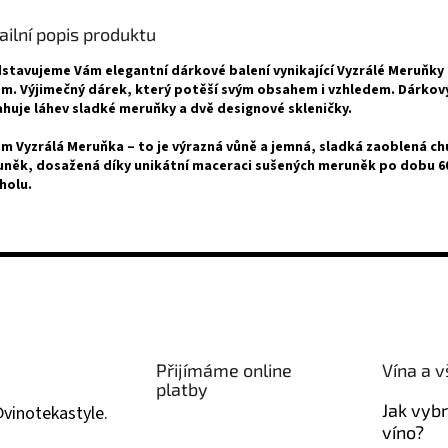
ailní popis produktu
stavujeme Vám elegantní dárkové balení vynikající Vyzrálé Meruňky
m. Výjimečný dárek, který potěší svým obsahem i vzhledem. Dárkov
huje láhev sladké meruňky a dvě designové skleničky.
m Vyzrálá Meruňka – to je výrazná vůně a jemná, sladká zaoblená ch
něk, dosažená díky unikátní maceraci sušených meruněk po dobu 60
holu.
Přijímáme online
Vína a v
platby
Jak vyb
@
vinotekastyle.
víno?