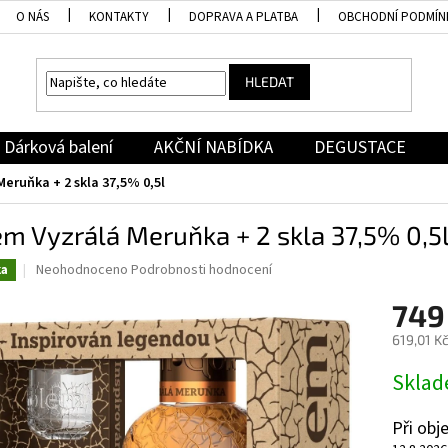
O NÁS
KONTAKTY
DOPRAVA A PLATBA
OBCHODNÍ PODMÍN
HLEDAT
Dárková balení
AKČNÍ NABÍDKA
DEGUSTACE
eruňka + 2 skla 37,5% 0,5l
m Vyzrálá Meruňka + 2 skla 37,5% 0,5
Průměrné
Neohodnoceno
Podrobnosti hodnocení
ka
hodnocení
produktu
749
je
619,01 K
0,0
z
Měrná
Skla
5
cena:
hvězdiček.
Při ob