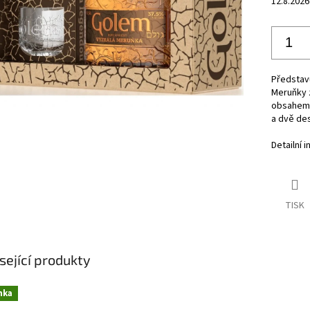
12.8.2026
Představu
Meruňky 
obsahem 
a dvě des
Detailní 
TISK
sející produkty
nka