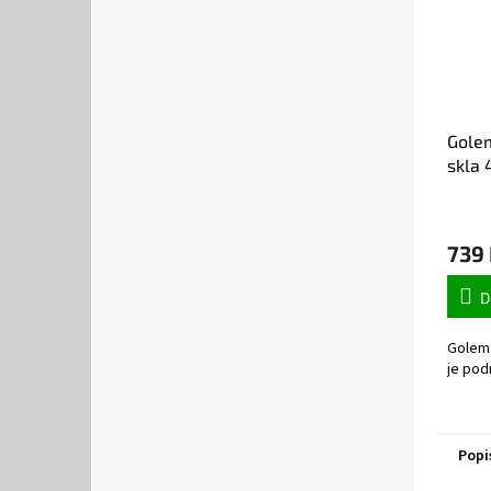
Golem
skla 
739
D
Golem 
je pod
Popi