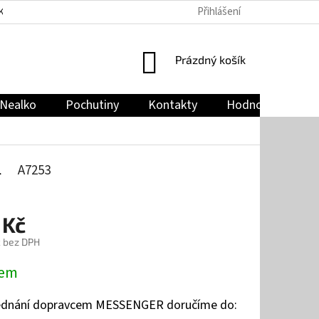
Přihlášení
KY
PODMÍNKY OCHRANY OSOBNÍCH ÚDAJŮ
JAK NAKUPOVAT
NÁKUPNÍ
Prázdný košík
KOŠÍK
Nealko
Pochutiny
Kontakty
Hodnocení obch
l
A7253
 Kč
č bez DPH
dem
jednání dopravcem MESSENGER doručíme do: