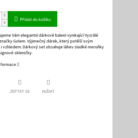
Přidat do košíku
jeme Vám elegantní dárkové balení vynikající Vyzrálé
značky Golem. Výjimečný dárek, který potěší svým
i vzhledem. Dárkový set obsahuje láhev sladké meruňky
ignové skleničky.
informace
ZEPTAT SE
HLÍDAT