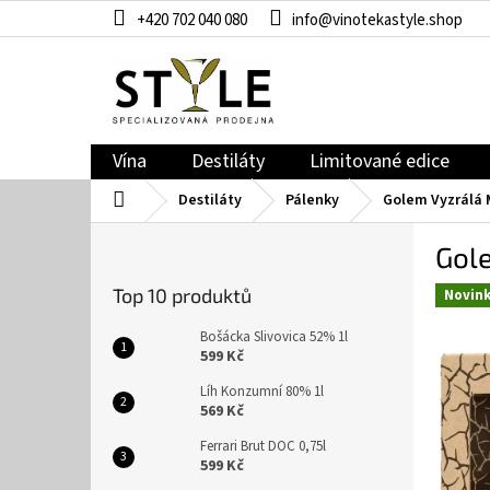
Přejít
+420 702 040 080
info@vinotekastyle.shop
na
obsah
Vína
Destiláty
Limitované edice
Domů
Destiláty
Pálenky
Golem Vyzrálá M
P
Gole
o
s
Top 10 produktů
Novin
t
r
Bošácka Slivovica 52% 1l
a
599 Kč
n
Líh Konzumní 80% 1l
n
569 Kč
í
Ferrari Brut DOC 0,75l
p
599 Kč
a