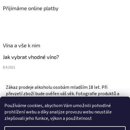
Přijímáme online platby
Vína a vše k nim
Jak vybrat vhodné víno?
8.9.2021
Zákaz prodeje alkoholu osobám mladším 18 let. Při
převzetí zboží bude ověřen váš věk. Fotografie produktů a
zboží jsou ilustrativní.
Používáme cookies, abychom Vám umožnili pohodlné
prohlížení webu a díky analýze provozu webu neustále
zlepšovali jeho funkce, výkon a použitelnost
Vytvořil Shoptet