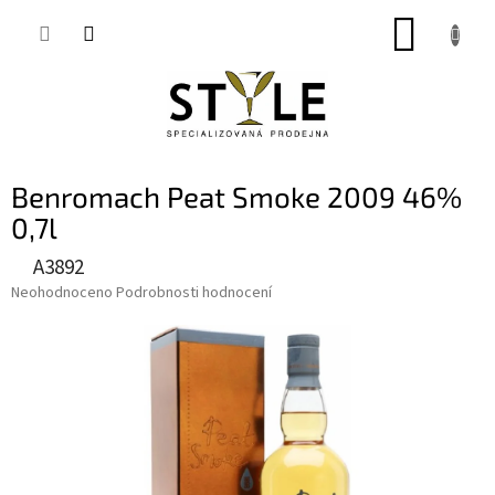
Přejít
NÁKUP
na
obsah
KOŠÍK
Benromach Peat Smoke 2009 46%
0,7l
A3892
Průměrné
Neohodnoceno
Podrobnosti hodnocení
hodnocení
produktu
je
0,0
z
5
hvězdiček.