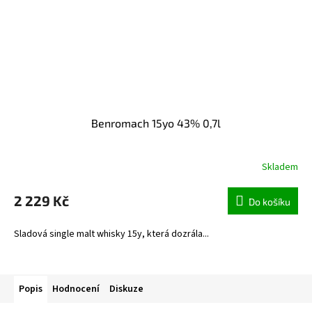
Benromach 15yo 43% 0,7l
Skladem
2 229 Kč
Do košíku
Sladová single malt whisky 15y, která dozrála...
Popis
Hodnocení
Diskuze