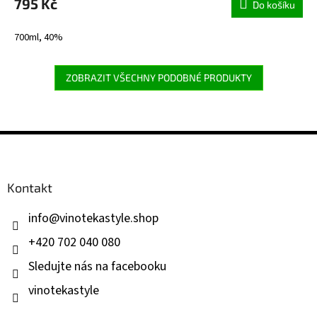
795 Kč
Do košíku
700ml, 40%
ZOBRAZIT VŠECHNY PODOBNÉ PRODUKTY
Z
á
p
a
Kontakt
t
í
info
@
vinotekastyle.shop
+420 702 040 080
Sledujte nás na facebooku
vinotekastyle