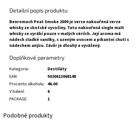
Detailní popis produktu
Benromach Peat Smoke 2009 je verze nakouřená verze
whisky ze skotské vysočiny. Tato nakouřená single malt
whisky se vyrábí pouze v malých sériích. Její aroma má
nádech sladké vanilky, s uzeným ovocem a pikantní chutí s
nádechem anýzu. Závěr je dlouhý a vyvážený.
Doplňkové parametry
Kategorie
:
Destiláty
EAN
:
5020613068148
Procento alkoholu
:
46.00
V balení
:
6
PACKAGE
:
1