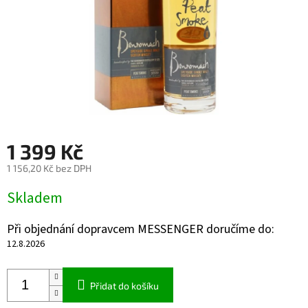
1 399 Kč
1 156,20 Kč bez DPH
Měrná
Skladem
cena:
Při objednání dopravcem MESSENGER doručíme do:
12.8.2026
Přidat do košíku