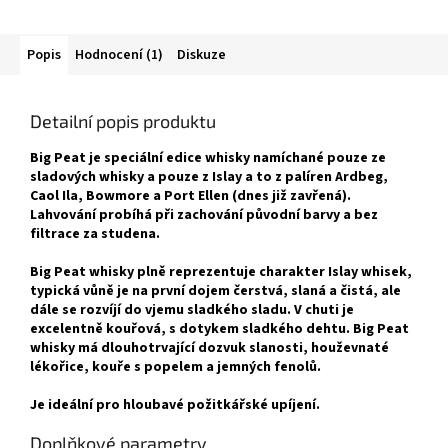
Popis
Hodnocení (1)
Diskuze
Detailní popis produktu
Big Peat je speciální edice whisky namíchané pouze ze
sladových whisky a pouze z Islay a to z palíren Ardbeg,
Caol Ila, Bowmore a Port Ellen (dnes již zavřená).
Lahvování probíhá při zachování původní barvy a bez
filtrace za studena.
Big Peat whisky plně reprezentuje charakter Islay whisek,
typická vůně je na první dojem čerstvá, slaná a čistá, ale
dále se rozvíjí do vjemu sladkého sladu. V chuti je
excelentně kouřová, s dotykem sladkého dehtu. Big Peat
whisky má dlouhotrvající dozvuk slanosti, houževnaté
lékořice, kouře s popelem a jemných fenolů.
Je ideální pro hloubavé požitkářské upíjení.
Doplňkové parametry