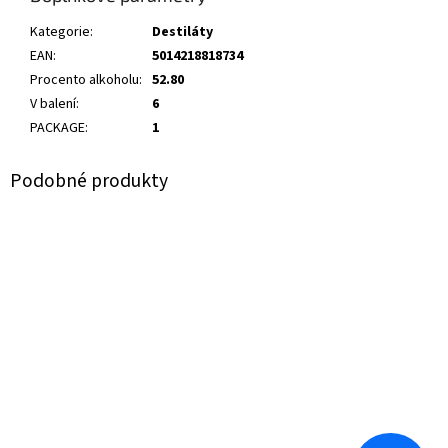
Kategorie
:
Destiláty
EAN
:
5014218818734
Procento alkoholu
:
52.80
V balení
:
6
PACKAGE
:
1