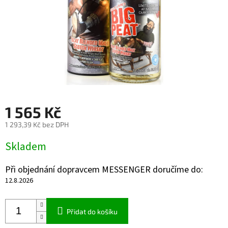
1 565 Kč
1 293,39 Kč bez DPH
Měrná
Skladem
cena:
Při objednání dopravcem MESSENGER doručíme do:
12.8.2026
Přidat do košíku