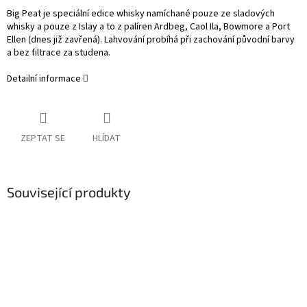
Big Peat je speciální edice whisky namíchané pouze ze sladových
whisky a pouze z Islay a to z palíren Ardbeg, Caol Ila, Bowmore a Port
Ellen (dnes již zavřená). Lahvování probíhá při zachování původní barvy
a bez filtrace za studena.
Detailní informace
ZEPTAT SE
HLÍDAT
Související produkty