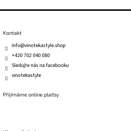
Z
á
p
a
Kontakt
t
í
info
@
vinotekastyle.shop
+420 702 040 080
Sledujte nás na facebooku
vinotekastyle
Přijímáme online platby