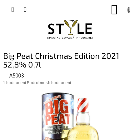
Přejít
NÁKUP
na
obsah
KOŠÍK
Big Peat Christmas Edition 2021
52,8% 0,7l
A5003
Průměrné
1 hodnocení
Podrobnosti hodnocení
hodnocení
produktu
je
5,0
z
5
hvězdiček.