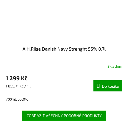
A.H.Riise Danish Navy Strenght 55% 0,7l
Skladem
Průměrné
hodnocení
1 299 Kč
produktu
je
Měrná
1 855,71 Kč / 1 l
Do košíku
5,0
cena:
z
700ml, 55,0%
5
hvězdiček.
ZOBRAZIT VŠECHNY PODOBNÉ PRODUKTY