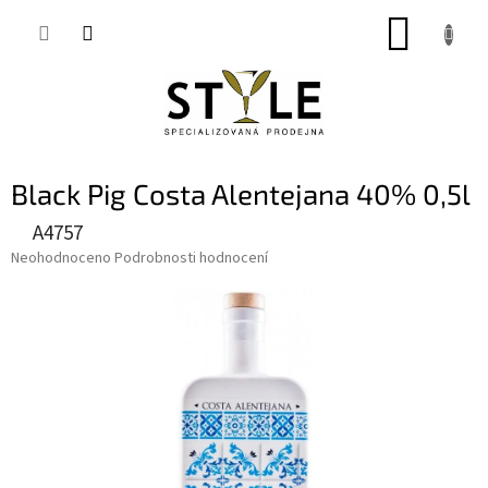
Přejít
NÁKUP
na
obsah
KOŠÍK
Black Pig Costa Alentejana 40% 0,5l
A4757
Průměrné
Neohodnoceno
Podrobnosti hodnocení
hodnocení
produktu
je
0,0
z
5
hvězdiček.