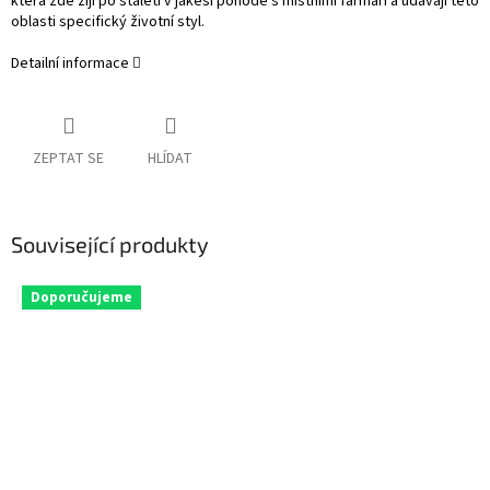
která zde žijí po staletí v jakési pohodě s místními farmáři a udávají této
oblasti specifický životní styl.
Detailní informace
ZEPTAT SE
HLÍDAT
Související produkty
Doporučujeme