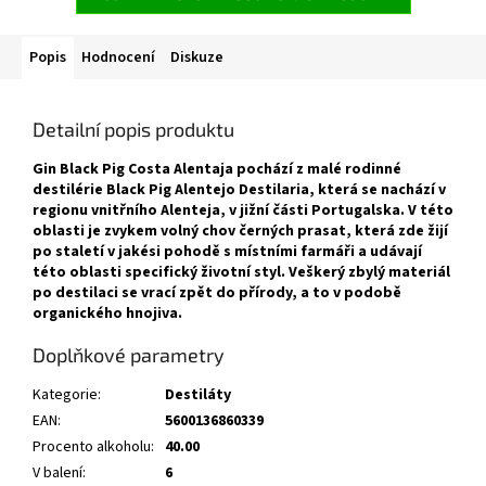
Popis
Hodnocení
Diskuze
Detailní popis produktu
Gin Black Pig Costa Alentaja pochází z malé rodinné
destilérie Black Pig Alentejo Destilaria, která se nachází v
regionu vnitřního Alenteja, v jižní části Portugalska. V této
oblasti je zvykem volný chov černých prasat, která zde žijí
po staletí v jakési pohodě s místními farmáři a udávají
této oblasti specifický životní styl. Veškerý zbylý materiál
po destilaci se vrací zpět do přírody, a to v podobě
organického hnojiva.
Doplňkové parametry
Kategorie
:
Destiláty
EAN
:
5600136860339
Procento alkoholu
:
40.00
V balení
:
6