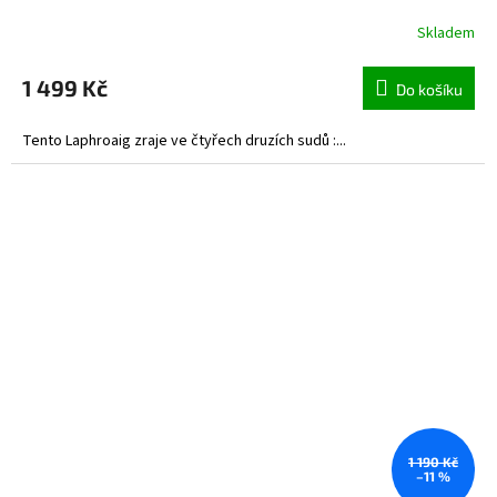
Skladem
1 499 Kč
Do košíku
Tento Laphroaig zraje ve čtyřech druzích sudů :...
1 190 Kč
–11 %