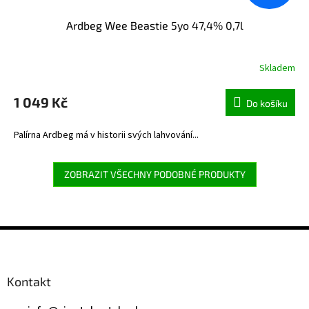
Ardbeg Wee Beastie 5yo 47,4% 0,7l
Skladem
1 049 Kč
Do košíku
Palírna Ardbeg má v historii svých lahvování...
ZOBRAZIT VŠECHNY PODOBNÉ PRODUKTY
Z
á
p
a
Kontakt
t
í