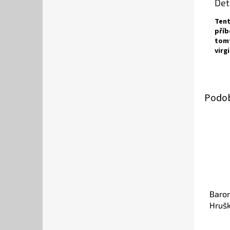
Det
Tent
příb
tomt
virg
Baron
Hrušk