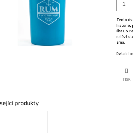
Tento dvo
historie,
Ilha Do P
nalézt st
zrna.
Detailní 
TISK
sející produkty