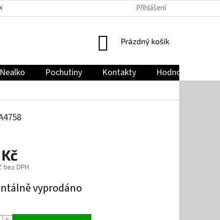
Přihlášení
KY
PODMÍNKY OCHRANY OSOBNÍCH ÚDAJŮ
JAK NAKUPOVAT
NÁKUPNÍ
Prázdný košík
KOŠÍK
Nealko
Pochutiny
Kontakty
Hodnocení obch
A4758
 Kč
č bez DPH
tálně vyprodáno