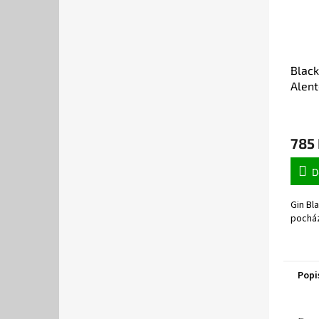
Black
Alent
785
D
Gin Bl
pocház
Popi