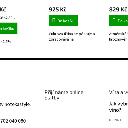
 Kč
925 Kč
829 Kč
9 Kč / 1 l
Do košíku
Do ko
o košíku
Cukrová třtina se pěstuje a
Arménské b
zpracovává na...
hroznového 
 42,5%
Přijímáme online
Vína a v
platby
Jak vyb
@
vinotekastyle.
víno?
 702 040 080
8.9.2021