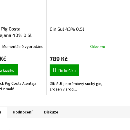
 Pig Costa
Gin Sul 43% 0,5l
ejana 40% 0,5l
Momentálně vyprodáno
Skladem
 Kč
789 Kč
o košíku
Do košíku
ack Pig Costa Alentaja
GIN SUL je prémiový suchý gin,
í z malé...
zrozen v srdci...
s
Hodnocení
Diskuze