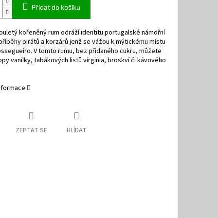
Přidat do košíku
uletý kořeněný rum odráží identitu portugalské námořní
 příběhy pirátů a korzárů jenž se vážou k mýtickému místu
essegueiro. V tomto rumu, bez přidaného cukru, můžete
opy vanilky, tabákových listů virginia, broskví či kávového
informace
ZEPTAT SE
HLÍDAT