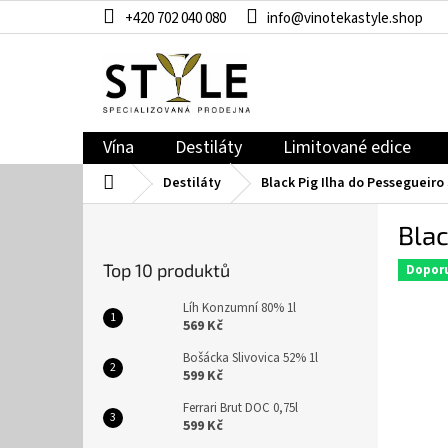
Přejít
+420 702 040 080
info@vinotekastyle.shop
na
obsah
Vína
Destiláty
Limitované edice
Domů
Destiláty
Black Pig Ilha do Pessegueiro 
P
Blac
o
s
Top 10 produktů
Dopor
t
r
Líh Konzumní 80% 1l
a
569 Kč
n
Bošácka Slivovica 52% 1l
n
599 Kč
í
Ferrari Brut DOC 0,75l
p
599 Kč
a