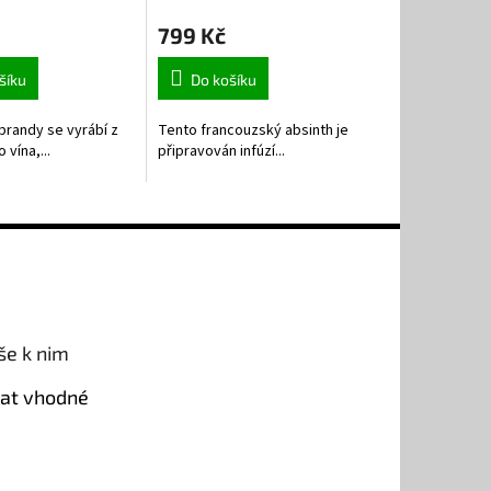
799 Kč
šíku
Do košíku
randy se vyrábí z
Tento francouzský absinth je
vína,...
připravován infúzí...
še k nim
rat vhodné