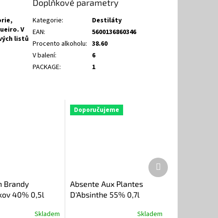
Doplňkové parametry
rie,
Kategorie
:
Destiláty
ueiro. V
EAN
:
5600136860346
ých listů
Procento alkoholu
:
38.60
V balení
:
6
PACKAGE
:
1
Doporučujeme
Další
produkt
n Brandy
Absente Aux Plantes
kov 40% 0,5l
D'Absinthe 55% 0,7l
Skladem
Skladem