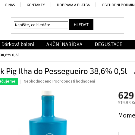
O NÁS
KONTAKTY
DOPRAVA A PLATBA
OBCHODNÍ PODMÍN
HLEDAT
Dárková balení
AKČNÍ NABÍDKA
DEGUSTACE
38,6% 0,5l
k Pig Ilha do Pessegueiro 38,6% 0,5l
Průměrné
Neohodnoceno
Podrobnosti hodnocení
učujeme
hodnocení
produktu
629
je
519,83 K
0,0
z
Měrná
Momen
5
cena:
hvězdiček.