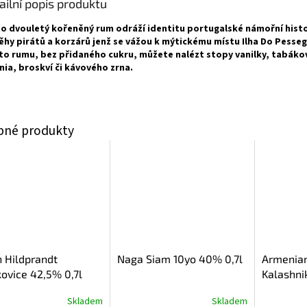
ailní popis produktu
o dvouletý kořeněný rum odráží identitu portugalské námořní histo
ěhy pirátů a korzárů jenž se vážou k mýtickému místu Ilha Do Pesseg
o rumu, bez přidaného cukru, můžete nalézt stopy vanilky, tabákov
inia, broskví či kávového zrna.
 Hildprandt
Naga Siam 10yo 40% 0,7l
Armenia
ovice 42,5% 0,7l
Kalashni
Skladem
Skladem