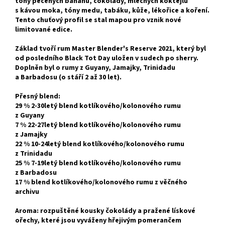
tóny pečených banánů, čokolády, mléčných koktejlů
s kávou moka, tóny medu, tabáku, kůže, lékořice a koření.
Tento chuťový profil se stal mapou pro vznik nové
limitované edice.
Základ tvoří rum Master Blender's Reserve 2021, který byl
od posledního Black Tot Day uložen v sudech po sherry.
Doplněn byl o rumy z Guyany, Jamajky, Trinidadu
a Barbadosu (o stáří 2 až 30 let).
Přesný blend:
29 % 2-30letý blend kotlíkového/kolonového rumu
z Guyany
7 % 22-27letý blend kotlíkového/kolonového rumu
z Jamajky
22 % 10-24letý blend kotlíkového/kolonového rumu
z Trinidadu
25 % 7-19letý blend kotlíkového/kolonového rumu
z Barbadosu
17 % blend kotlíkového/kolonového rumu z věčného
archivu
Aroma: rozpuštěné kousky čokolády a pražené lískové
ořechy, které jsou vyváženy hřejivým pomerančem