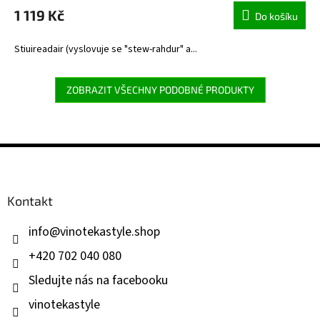
1 119 Kč
Do košíku
Stiuireadair (vyslovuje se "stew-rahdur" a...
ZOBRAZIT VŠECHNY PODOBNÉ PRODUKTY
Z
á
p
a
Kontakt
t
í
info
@
vinotekastyle.shop
+420 702 040 080
Sledujte nás na facebooku
vinotekastyle