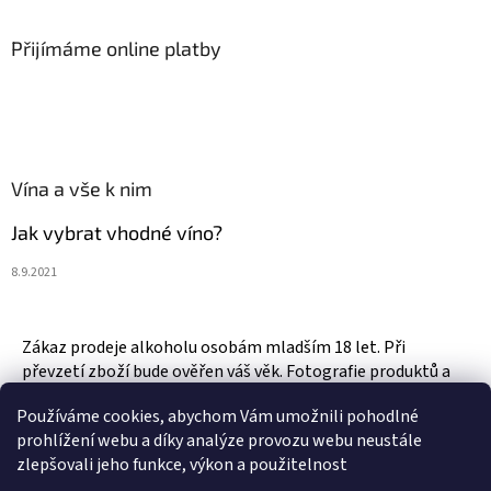
Přijímáme online platby
Vína a vše k nim
Jak vybrat vhodné víno?
8.9.2021
Zákaz prodeje alkoholu osobám mladším 18 let. Při
převzetí zboží bude ověřen váš věk. Fotografie produktů a
zboží jsou ilustrativní.
Používáme cookies, abychom Vám umožnili pohodlné
prohlížení webu a díky analýze provozu webu neustále
zlepšovali jeho funkce, výkon a použitelnost