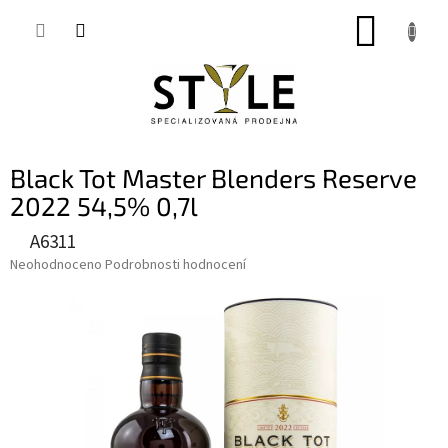
Přejít
NÁKUP
na
obsah
KOŠÍK
Black Tot Master Blenders Reserve
2022 54,5% 0,7l
A6311
Průměrné
Neohodnoceno
Podrobnosti hodnocení
hodnocení
produktu
je
0,0
z
5
hvězdiček.