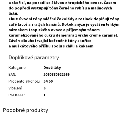
a skořicí, na pozadí se šťávou z tropického ovoce. Časem
do popředí vystupují tóny černého rybízu a malinových
listů.
Chuť: úvodní tóny mléčné čokolády a rozinek doplňují tóny
café latté a zralých banánů. Dotek anýzu je vyvážen lehkým
náznakem tropického ovoce a příjemným tónem
karamelizovaného cukru demerara z vrchu creme caramel.
Závěr: dlouhotrvající kořeněné tóny skořice
a muškátového oříšku spolu s chilli a kakaem.
Doplňkové parametry
Kategorie
:
Destiláty
EAN
:
5060880922569
Procento alkoholu
:
54.50
V balení
:
6
PACKAGE
:
1