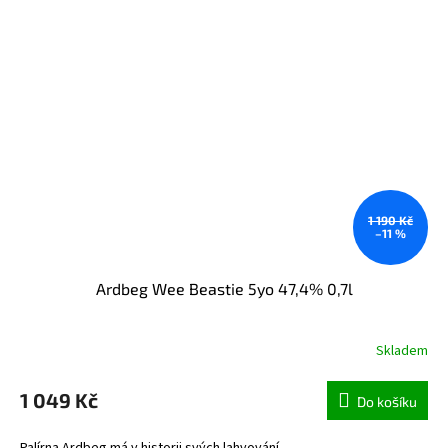
1 190 Kč
–11 %
Ardbeg Wee Beastie 5yo 47,4% 0,7l
Skladem
1 049 Kč
Do košíku
Palírna Ardbeg má v historii svých lahvování...