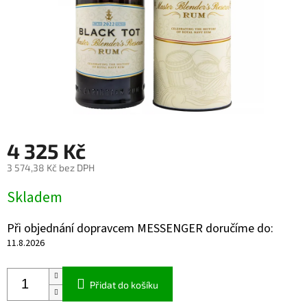
4 325 Kč
3 574,38 Kč bez DPH
Měrná
Skladem
cena:
Při objednání dopravcem MESSENGER doručíme do:
11.8.2026
Přidat do košíku