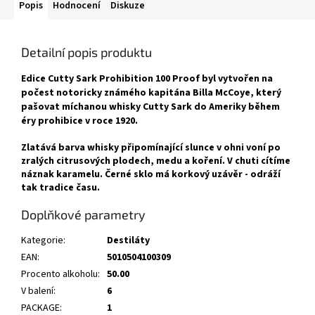
Popis
Hodnocení
Diskuze
Detailní popis produktu
Edice Cutty Sark Prohibition 100 Proof byl vytvořen na
počest notoricky známého kapitána Billa McCoye, který
pašovat míchanou whisky Cutty Sark do Ameriky během
éry prohibice v roce 1920.
Zlatává barva whisky připomínající slunce v ohni voní po
zralých citrusových plodech, medu a koření. V chuti cítíme
náznak karamelu. Černé sklo má korkový uzávěr - odráží
tak tradice času.
Doplňkové parametry
Kategorie
:
Destiláty
EAN
:
5010504100309
Procento alkoholu
:
50.00
V balení
:
6
PACKAGE
:
1