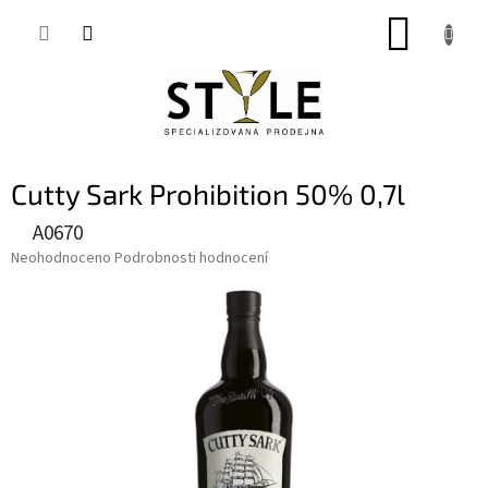
Přejít
NÁKUP
na
obsah
KOŠÍK
Cutty Sark Prohibition 50% 0,7l
A0670
Průměrné
Neohodnoceno
Podrobnosti hodnocení
hodnocení
produktu
je
0,0
z
5
hvězdiček.