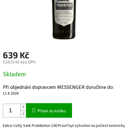
639 Kč
528,10 Kč bez DPH
Měrná
Skladem
cena:
Při objednání dopravcem MESSENGER doručíme do:
11.8.2026
Přidat do košíku
Edice Cutty Sark Prohibition 100 Proof byl vytvořen na počest notoricky