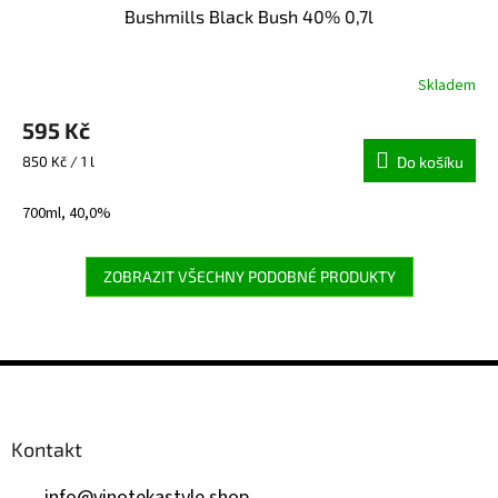
Bushmills Black Bush 40% 0,7l
Skladem
595 Kč
Měrná
850 Kč / 1 l
Do košíku
cena:
700ml, 40,0%
ZOBRAZIT VŠECHNY PODOBNÉ PRODUKTY
Z
á
p
a
Kontakt
t
í
info
@
vinotekastyle.shop