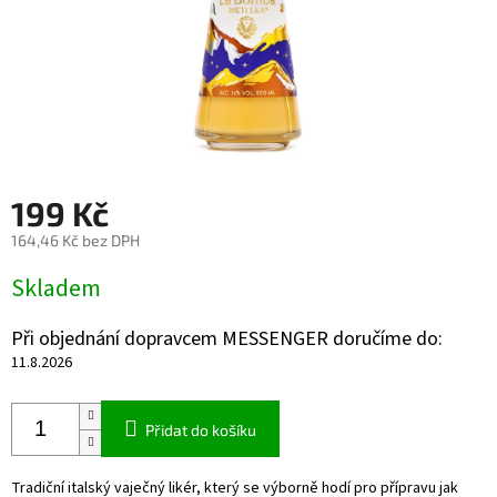
199 Kč
164,46 Kč bez DPH
Měrná
Skladem
cena:
Při objednání dopravcem MESSENGER doručíme do:
11.8.2026
Přidat do košíku
Tradiční italský vaječný likér, který se výborně hodí pro přípravu jak