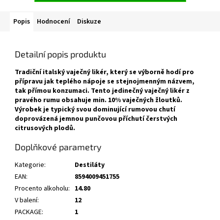
Popis
Hodnocení
Diskuze
Detailní popis produktu
Tradiční italský vaječný likér, který se výborně hodí pro
přípravu jak teplého nápoje se stejnojmenným názvem,
tak přímou konzumaci. Tento jedinečný vaječný likér z
pravého rumu obsahuje min. 10% vaječných žloutků.
Výrobek je typický svou dominující rumovou chutí
doprovázená jemnou punčovou příchutí čerstvých
citrusových plodů.
Doplňkové parametry
Kategorie
:
Destiláty
EAN
:
8594009451755
Procento alkoholu
:
14.80
V balení
:
12
PACKAGE
:
1