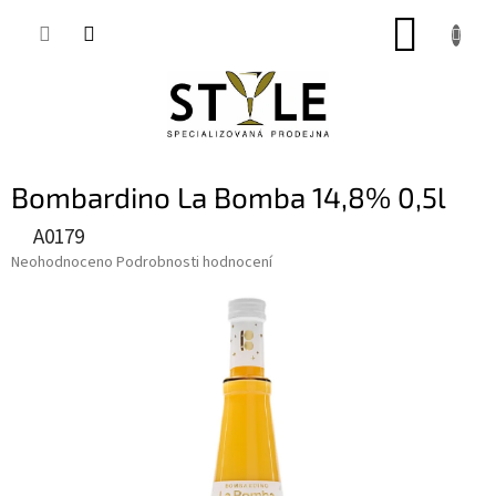
Přejít
NÁKUP
na
obsah
KOŠÍK
Bombardino La Bomba 14,8% 0,5l
A0179
Průměrné
Neohodnoceno
Podrobnosti hodnocení
hodnocení
produktu
je
0,0
z
5
hvězdiček.