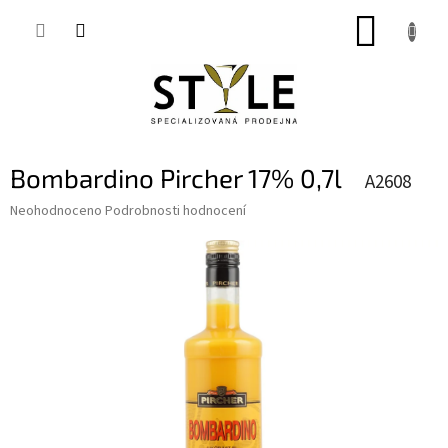
Přejít
NÁKUP
na
obsah
KOŠÍK
Bombardino Pircher 17% 0,7l
A2608
Průměrné
Neohodnoceno
Podrobnosti hodnocení
hodnocení
produktu
je
0,0
z
5
hvězdiček.