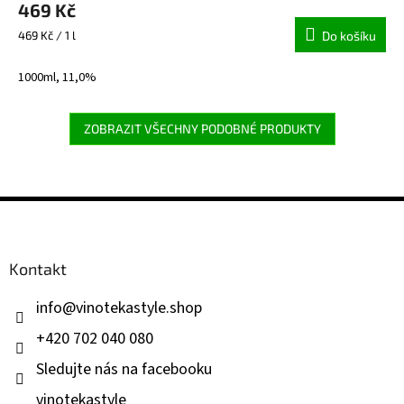
469 Kč
Měrná
469 Kč / 1 l
Do košíku
cena:
1000ml, 11,0%
ZOBRAZIT VŠECHNY PODOBNÉ PRODUKTY
Z
á
p
a
Kontakt
t
í
info
@
vinotekastyle.shop
+420 702 040 080
Sledujte nás na facebooku
vinotekastyle