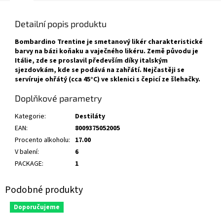
Detailní popis produktu
Bombardino Trentine je smetanový likér charakteristické
barvy na bázi koňaku a vaječného likéru. Země původu je
Itálie, zde se proslavil především díky italským
sjezdovkám, kde se podává na zahřátí. Nejčastěji se
servíruje ohřátý (cca 45°C) ve sklenici s čepicí ze šlehačky.
Doplňkové parametry
Kategorie
:
Destiláty
EAN
:
8009375052005
Procento alkoholu
:
17.00
V balení
:
6
PACKAGE
:
1
Doporučujeme