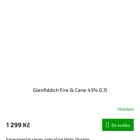
Glenfiddich Fire & Cane 43% 0,7l
Skladem
1 299 Kč
Do košíku
Experimental series pokračuje tímto čtvrtým...