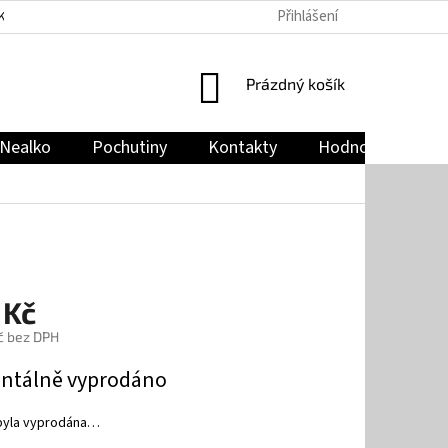
Přihlášení
KY
PODMÍNKY OCHRANY OSOBNÍCH ÚDAJŮ
JAK NAKUPOVAT
NÁKUPNÍ
Prázdný košík
KOŠÍK
Nealko
Pochutiny
Kontakty
Hodnocení obch
 Kč
č bez DPH
tálně vyprodáno
byla vyprodána…