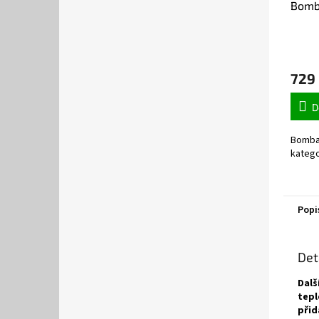
Bomb
729
D
Bombay
katego
Popi
Det
Dalš
tepl
přid