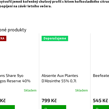
vytvořil jemně kořeněný chuťový profil s hitem hořkosladkého citrus
popíjení na závěr letního večera.
TKA
Doporučujeme
ns Share 9yo
Absente Aux Plantes
Beefeate
igos Reserve 40%
D'Absinthe 55% 0,7l
Skladem
Skladem
 Kč
799 Kč
545 Kč