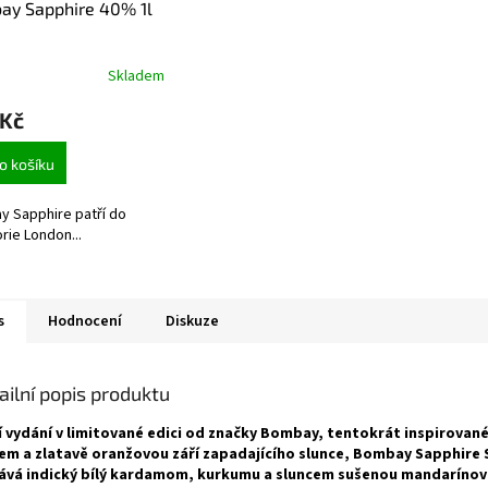
ay Sapphire 40% 1l
Skladem
 Kč
o košíku
 Sapphire patří do
rie London...
s
Hodnocení
Diskuze
ailní popis produktu
í vydání v limitované edici od značky Bombay, tentokrát inspirova
em a zlatavě oranžovou září zapadajícího slunce, Bombay Sapphire
ává indický bílý kardamom, kurkumu a sluncem sušenou mandarínov