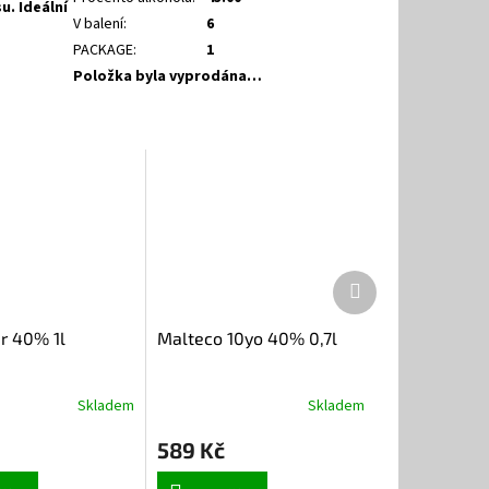
u. Ideální
V balení
:
6
PACKAGE
:
1
Položka byla vyprodána…
Další
produkt
r 40% 1l
Malteco 10yo 40% 0,7l
Skladem
Skladem
589 Kč