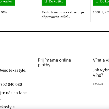
o košíku
Do košíku
Do ko
, 40%
Tento francouzský absinth je
1000ml, 4
připravován infúzí...
Přijímáme online
Vína a v
platby
Jak vyb
@
vinotekastyle.
víno?
 702 040 080
8.9.2021
jte nás na face
u
ekastyle