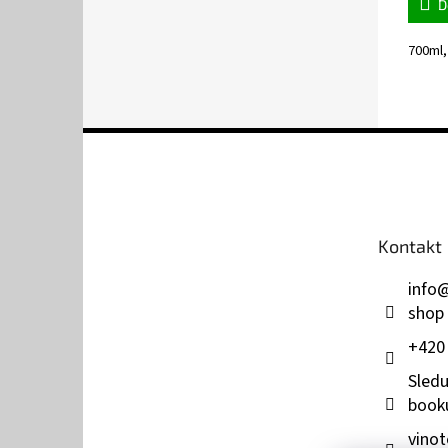
D
700ml
Z
á
p
a
t
Kontakt
í
info
shop
+420
Sledu
book
vinot