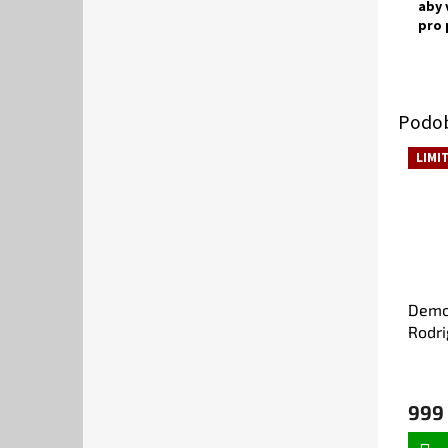
aby 
pro 
LIMI
Demo
Rodr
0,7l
999