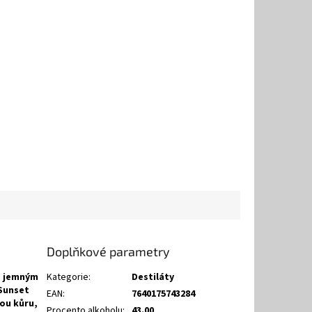
Doplňkové parametry
né jemným
Kategorie
:
Destiláty
 Sunset
EAN
:
7640175743284
ou kůru,
Procento alkoholu
:
43.00