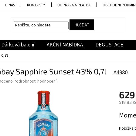
O NÁS
KONTAKTY
DOPRAVA A PLATBA
OBCHODNÍ PODMÍN
HLEDAT
Dárková balení
AKČNÍ NABÍDKA
DEGUSTACE
0,7l
bay Sapphire Sunset 43% 0,7l
A4980
né
noceno
Podrobnosti hodnocení
ní
629
u
519,83 K
Měrná
Momen
cena:
ek.
Položka 