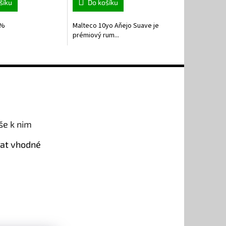
šíku
Do košíku
0%
Malteco 10yo Aňejo Suave je
prémiový rum...
še k nim
rat vhodné