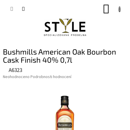
Přejít
NÁKUP
na
obsah
KOŠÍK
Bushmills American Oak Bourbon
Cask Finish 40% 0,7l
A6323
Průměrné
Neohodnoceno
Podrobnosti hodnocení
hodnocení
produktu
je
0,0
z
5
hvězdiček.