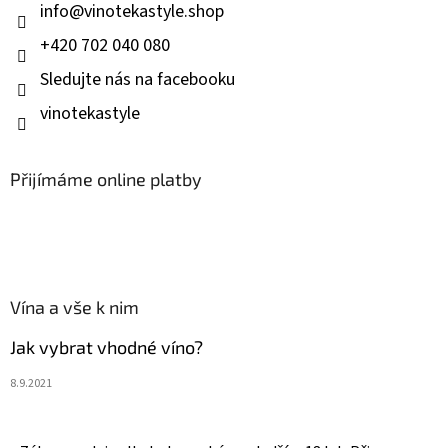
í
info
@
vinotekastyle.shop
+420 702 040 080
Sledujte nás na facebooku
vinotekastyle
Přijímáme online platby
Vína a vše k nim
Jak vybrat vhodné víno?
8.9.2021