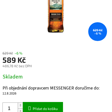
629 Kč
–6 %
629 Kč
–6 %
589 Kč
486,78 Kč bez DPH
Měrná
Skladem
cena:
Při objednání dopravcem MESSENGER doručíme do:
12.8.2026
Přidat do košíku