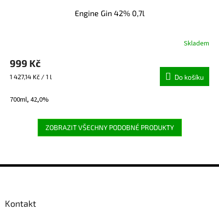
Engine Gin 42% 0,7l
Skladem
999 Kč
Měrná
1 427,14 Kč / 1 l
Do košíku
cena:
700ml, 42,0%
ZOBRAZIT VŠECHNY PODOBNÉ PRODUKTY
Z
á
p
a
Kontakt
t