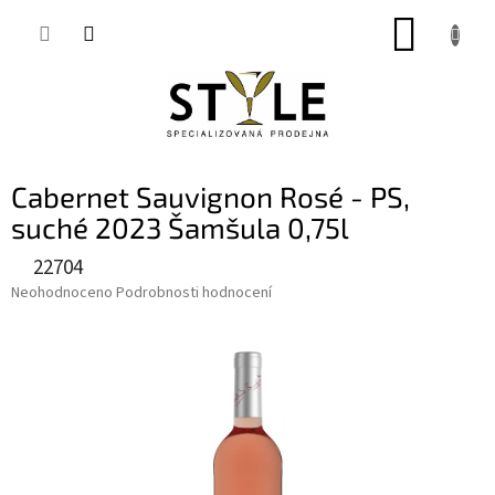
Přejít
NÁKUP
na
obsah
KOŠÍK
Cabernet Sauvignon Rosé - PS,
suché 2023 Šamšula 0,75l
22704
Průměrné
Neohodnoceno
Podrobnosti hodnocení
hodnocení
produktu
je
0,0
z
5
hvězdiček.