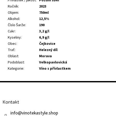
Přívlastek / jakost
:
Pozdní sběr
Ročník
:
2023
Objem
:
750ml
Alkohol
:
12,5%
Číslo Šarže
:
190
Cukr
:
3,2 g/l
Kyseliny
:
6,9 g/l
Obec
:
Čejkovice
Trať
:
Helezný díl
Oblast
:
Morava
Podoblast
:
Velkopavlovická
Kategorie
:
Víno s přívlastkem
Z
á
p
a
Kontakt
t
í
info
@
vinotekastyle.shop