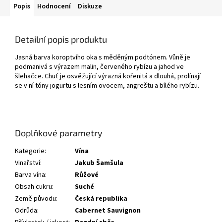
Popis
Hodnocení
Diskuze
Detailní popis produktu
Jasná barva koroptvího oka s měděným podtónem. Vůně je
podmanivá s výrazem malin, červeného rybízu a jahod ve
šlehačce. Chuť je osvěžující výrazná kořenitá a dlouhá, prolínají
se v ní tóny jogurtu s lesním ovocem, angreštu a bílého rybízu.
Doplňkové parametry
Kategorie
:
Vína
Vinařství
:
Jakub Šamšula
Barva vína
:
Růžové
Obsah cukru
:
Suché
Země původu
:
Česká republika
Odrůda
:
Cabernet Sauvignon