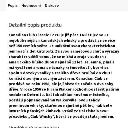
Popis
Hodnocení
Diskuze
Detailní popis produktu
Canadian Club Classic 12 YO je již přes 140 let jednou z
nejoblíbenějších kanadských whisky a prodává se ve více
než 150 zemích světa. Je unikátní svou charakteristickou
jemností a delikátností. Za svou sametovou chuť a výrazný
charakter vděčí tomu, že se míchá a zraje v sudech z
amerického bílého dubu nejméně 12 let. Je jemná, plná a
má vyvážené aroma s náznaky krémovitosti, které se
spolu s doteky vanilky a zralého dřeva prolíná do chuti
končící dlouhým a suchým závěrem. Canadian Club se
prodává od roku 1958, ale její historie začala o dva roky
dříve. V roce 1956 se Hiram Walker rozhodl postavit palírnu
nedaleko Detroitu. Dal tak základ novému městečku,
později pojmenovanému Walkerville. Svou tehdy
premiovou whisky, stařenou nejméně pět let, nabízel v
luxusních pánských klubech. Právě zde si získala svou
přezdívku „Club Whisky“, která se později stala jménem.
Doplňkové parametry