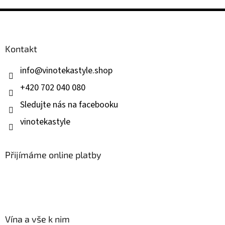
Z
á
p
a
Kontakt
t
í
info
@
vinotekastyle.shop
+420 702 040 080
Sledujte nás na facebooku
vinotekastyle
Přijímáme online platby
Vína a vše k nim