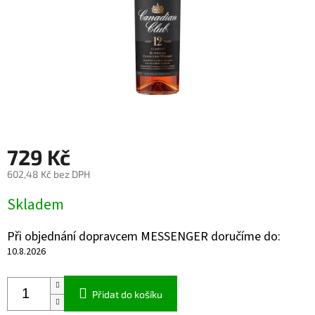
729 Kč
602,48 Kč bez DPH
Měrná
Skladem
cena:
Při objednání dopravcem MESSENGER doručíme do:
10.8.2026
Přidat do košíku