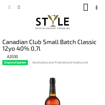
Přejít
NÁKUP
na
obsah
KOŠÍK
Canadian Club Small Batch Classic
12yo 40% 0,7l
A2030
Průměrné
Neohodnoceno
Podrobnosti hodnocení
Doporučujeme
hodnocení
produktu
je
0,0
z
5
hvězdiček.