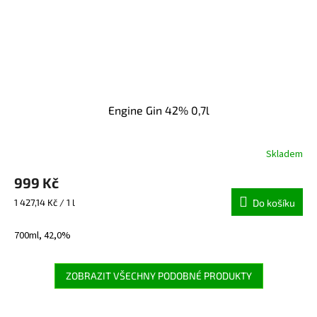
Engine Gin 42% 0,7l
Skladem
999 Kč
Měrná
1 427,14 Kč / 1 l
Do košíku
cena:
700ml, 42,0%
ZOBRAZIT VŠECHNY PODOBNÉ PRODUKTY