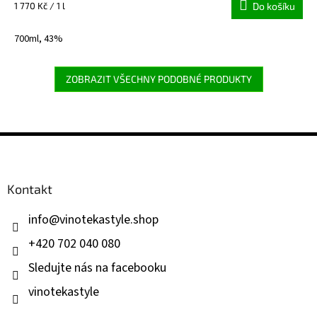
Měrná
1 770 Kč / 1 l
Do košíku
cena:
700ml, 43%
ZOBRAZIT VŠECHNY PODOBNÉ PRODUKTY
Z
á
p
a
Kontakt
t
í
info
@
vinotekastyle.shop
+420 702 040 080
Sledujte nás na facebooku
vinotekastyle