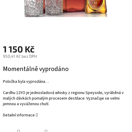
1 150 Kč
950,41 Kč bez DPH
Měrná
Momentálně vyprodáno
cena:
Položka byla vyprodána…
Cardhu 12YO je jednosladová whisky z regionu Speyside, vyráběná v
malých dávkách pomalým procesem destilace. Vyznačuje se velmi
jemnou a vyváženou chutí.
Detailní informace