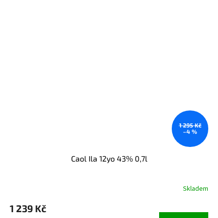
1 295 Kč
–4 %
Caol Ila 12yo 43% 0,7l
Skladem
1 239 Kč