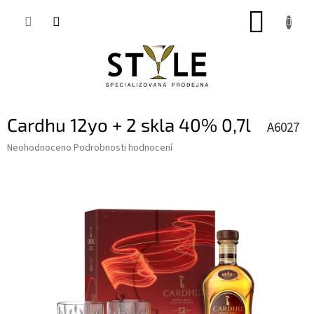
Přejít
NÁKUP
na
obsah
KOŠÍK
Cardhu 12yo + 2 skla 40% 0,7l
A6027
Průměrné
Neohodnoceno
Podrobnosti hodnocení
hodnocení
produktu
je
0,0
z
5
hvězdiček.