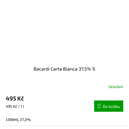
Bacardi Carta Blanca 37,5% 1l
Skladem
495 Kč
Měrná
495 Kč / 1 l
Do košíku
cena:
1000ml, 37,5%