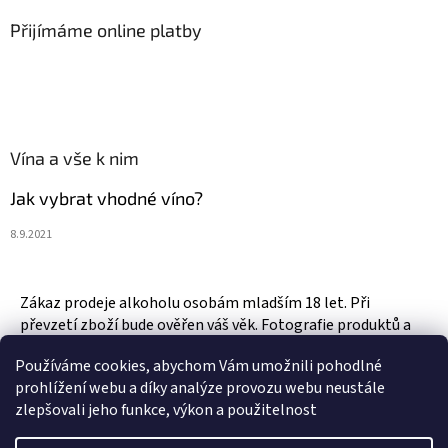
Přijímáme online platby
Vína a vše k nim
Jak vybrat vhodné víno?
8.9.2021
Zákaz prodeje alkoholu osobám mladším 18 let. Při
převzetí zboží bude ověřen váš věk. Fotografie produktů a
zboží jsou ilustrativní.
Používáme cookies, abychom Vám umožnili pohodlné
prohlížení webu a díky analýze provozu webu neustále
zlepšovali jeho funkce, výkon a použitelnost
Vytvořil Shoptet