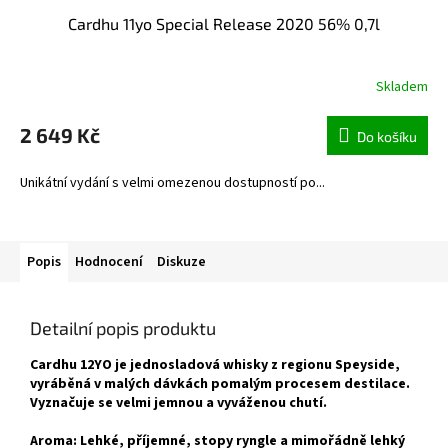
Cardhu 11yo Special Release 2020 56% 0,7l
Skladem
2 649 Kč
Do košíku
Unikátní vydání s velmi omezenou dostupností po...
Popis
Hodnocení
Diskuze
Detailní popis produktu
Cardhu 12YO je jednosladová whisky z regionu Speyside,
vyráběná v malých dávkách pomalým procesem destilace.
Vyznačuje se velmi jemnou a vyváženou chutí.
Aroma: Lehké, příjemné, stopy ryngle a mimořádně lehký