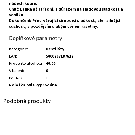
nádech kouře.
Chuť: Lehká až střední, s důrazem na sladovou sladkost a
vanilku.
Dokončení: Přetrvávající sirupová sladkost, ale i silnější
suchost, s pozdějším slabým tónem rašeliny.
Doplňkové parametry
Kategorie
:
Destiláty
EAN
:
5000267187617
Procento alkoholu
:
40.00
V balení
:
6
PACKAGE
:
1
Položka byla vyprodána…