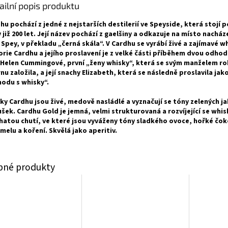
ailní popis produktu
hu pochází z jedné z nejstarších destilerií ve Speyside, která stojí p
 již 200 let. Její název pochází z gaelšiny a odkazuje na místo nacháze
 Spey, v překladu „černá skála“. V Cardhu se vyrábí živé a zajímavé wh
orie Cardhu a jejího proslavení je z velké části příběhem dvou odho
 Helen Cummingové, první „ženy whisky“, která se svým manželem ro
rnu založila, a její snachy Elizabeth, která se následně proslavila jak
odu s whisky“.
ky Cardhu jsou živé, medově nasládlé a vyznačují se tóny zelených j
ušek. Cardhu Gold je jemná, velmi strukturovaná a rozvíjející se whis
hatou chutí, ve které jsou vyváženy tóny sladkého ovoce, hořké čok
melu a koření. Skvělá jako aperitiv.