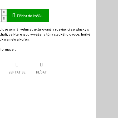
Přidat do košíku
ld je jemná, velmi strukturovaná a rozvíjející se whisky s
hutí, ve které jsou vyváženy tóny sladkého ovoce, hořké
 karamelu a koření.
informace
ZEPTAT SE
HLÍDAT