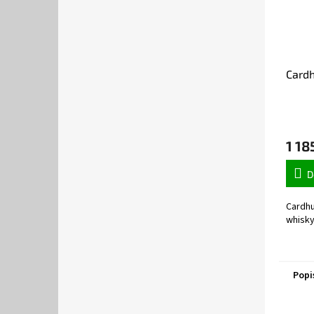
Cardh
1 18
D
Cardhu
whisky
Popi