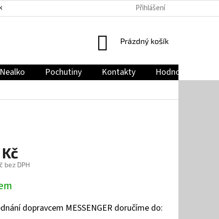
Přihlášení
KY
PODMÍNKY OCHRANY OSOBNÍCH ÚDAJŮ
JAK NAKUPOVAT
NÁKUPNÍ
Prázdný košík
KOŠÍK
Nealko
Pochutiny
Kontakty
Hodnocení obch
 Kč
č bez DPH
dem
jednání dopravcem MESSENGER doručíme do: