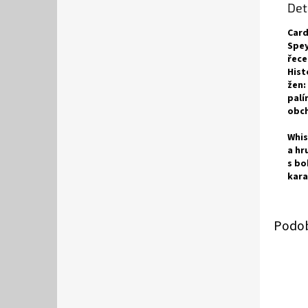
Det
Card
Spey
řece
Hist
žen:
palí
obch
Whis
a hr
s bo
kara