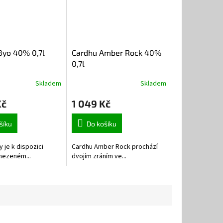
8yo 40% 0,7l
Cardhu Amber Rock 40%
0,7l
Skladem
Skladem
Kč
1 049 Kč
šíku
Do košíku
 je k dispozici
Cardhu Amber Rock prochází
mezeném...
dvojím zráním ve...