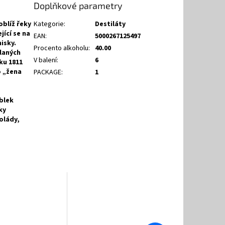
Doplňkové parametry
oblíž řeky
Kategorie
:
Destiláty
jící se na
EAN
:
5000267125497
isky.
Procento alkoholu
:
40.00
dlaných
V balení
:
6
ku 1811
o „žena
PACKAGE
:
1
ablek
ky
olády,