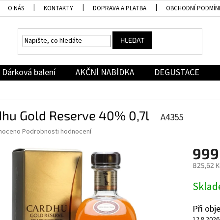
O NÁS
KONTAKTY
DOPRAVA A PLATBA
OBCHODNÍ PODMÍN
HLEDAT
Dárková balení
AKČNÍ NABÍDKA
DEGUSTACE
dhu Gold Reserve 40% 0,7l
A4355
né
noceno
Podrobnosti hodnocení
ní
999
u
825,62 K
Měrná
Skla
cena:
ek.
Při ob
12.8.2026