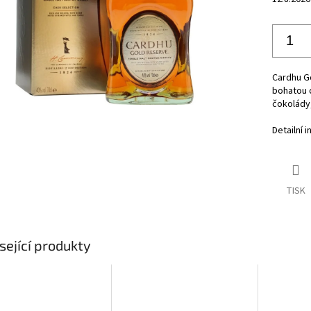
Cardhu Go
bohatou c
čokolády,
Detailní 
TISK
sející produkty