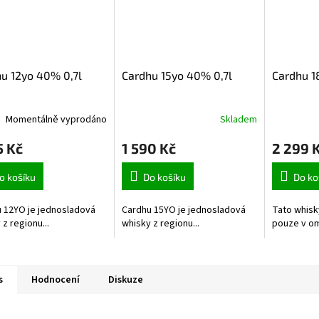
u 12yo 40% 0,7l
Cardhu 15yo 40% 0,7l
Cardhu 1
Momentálně vyprodáno
Skladem
5 Kč
1 590 Kč
2 299 
o košíku
Do košíku
Do ko
 12YO je jednosladová
Cardhu 15YO je jednosladová
Tato whisky
 z regionu...
whisky z regionu...
pouze v o
s
Hodnocení
Diskuze