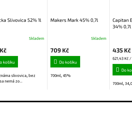
ka Slivovica 52% 1l
Makers Mark 45% 0,7l
Capitan B
34% 0,7l
Skladem
Skladem
rné
cení
 Kč
709 Kč
435 Kč
ktu
Měrná
621,43 Kč / 
o košíku
Do košíku
cena:
Do ko
náma slivovica, bez
700ml, 45%
ček.
 sa nemá zo...
700ml, 34