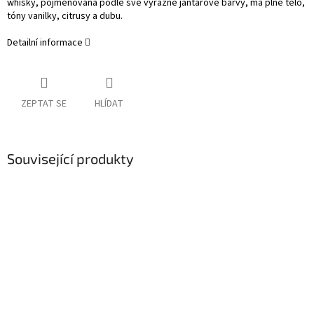
whisky, pojmenovaná podle své výrazné jantarové barvy, má plné tělo,
tóny vanilky, citrusy a dubu.
Detailní informace
ZEPTAT SE
HLÍDAT
Související produkty