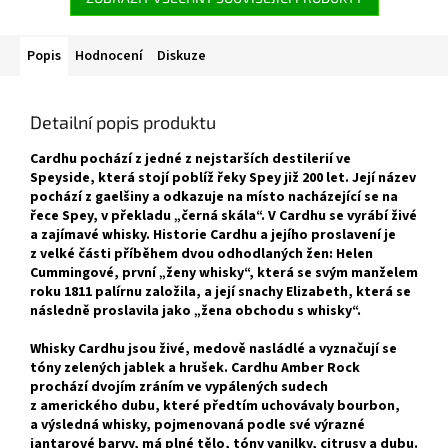
Popis
Hodnocení
Diskuze
Detailní popis produktu
Cardhu pochází z jedné z nejstarších destilerií ve
Speyside, která stojí poblíž řeky Spey již 200 let. Její název
pochází z gaelšiny a odkazuje na místo nacházející se na
řece Spey, v překladu „černá skála“. V Cardhu se vyrábí živé
a zajímavé whisky. Historie Cardhu a jejího proslavení je
z velké části příběhem dvou odhodlaných žen: Helen
Cummingové, první „ženy whisky“, která se svým manželem
roku 1811 palírnu založila, a její snachy Elizabeth, která se
následně proslavila jako „žena obchodu s whisky“.
Whisky Cardhu jsou živé, medově nasládlé a vyznačují se
tóny zelených jablek a hrušek. Cardhu Amber Rock
prochází dvojím zráním ve vypálených sudech
z amerického dubu, které předtím uchovávaly bourbon,
a výsledná whisky, pojmenovaná podle své výrazné
jantarové barvy, má plné tělo, tóny vanilky, citrusy a dubu.