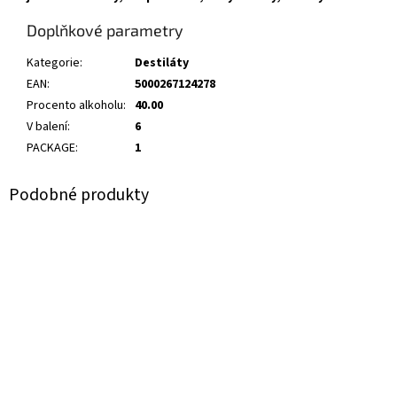
Doplňkové parametry
Kategorie
:
Destiláty
EAN
:
5000267124278
Procento alkoholu
:
40.00
V balení
:
6
PACKAGE
:
1