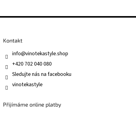
Z
á
p
a
Kontakt
t
í
info
@
vinotekastyle.shop
+420 702 040 080
Sledujte nás na facebooku
vinotekastyle
Přijímáme online platby