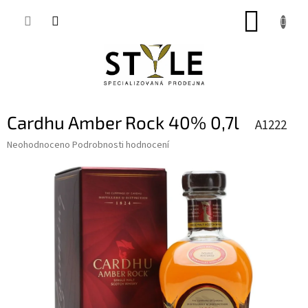
Přejít
NÁKUP
na
obsah
KOŠÍK
Cardhu Amber Rock 40% 0,7l
A1222
Průměrné
Neohodnoceno
Podrobnosti hodnocení
hodnocení
produktu
je
0,0
z
5
hvězdiček.