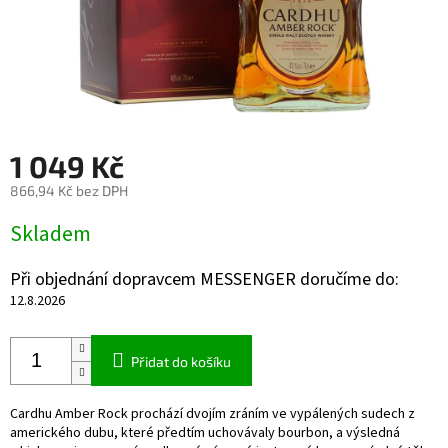
1 049 Kč
866,94 Kč bez DPH
Měrná
Skladem
cena:
Při objednání dopravcem MESSENGER doručíme do:
12.8.2026
Přidat do košíku
Cardhu Amber Rock prochází dvojím zráním ve vypálených sudech z
amerického dubu, které předtím uchovávaly bourbon, a výsledná