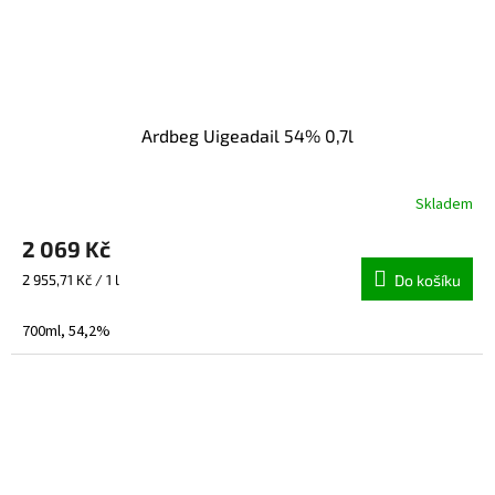
Ardbeg Uigeadail 54% 0,7l
Skladem
2 069 Kč
Měrná
2 955,71 Kč / 1 l
Do košíku
cena:
700ml, 54,2%